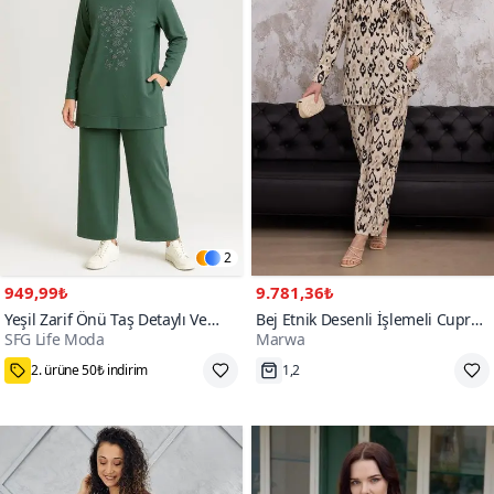
2
949,99₺
9.781,36₺
Yeşil Zarif Önü Taş Detaylı Ve
Bej Etnik Desenli İşlemeli Cupra
SFG Life Moda
Marwa
Bisiklet Yaka Tunik Pantolon İkili
İkili Tesettür Takım
Tesettür Takım
M,L,XL,2XL
Tükenmek Üzere