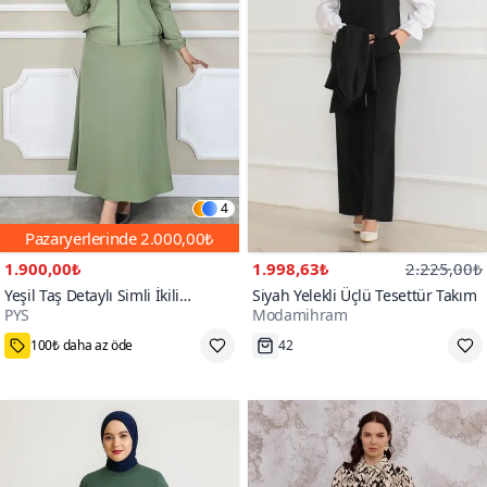
4
Pazaryerlerinde
2.000,00₺
1.900,00₺
1.998,63₺
2.225,00₺
Yeşil Taş Detaylı Simli İkili
Siyah Yelekli Üçlü Tesettür Takım
PYS
Modamihram
Tesettür Takım
42-44,46-48,50-52,54
Tükenmek Üzere