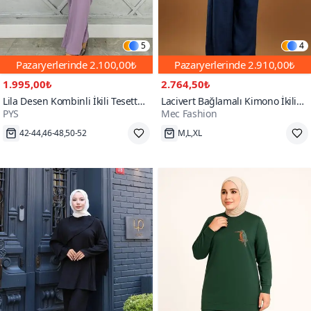
5
4
Pazaryerlerinde
2.100,00₺
Pazaryerlerinde
2.910,00₺
1.995,00₺
2.764,50₺
Lila Desen Kombinli İkili Tesettür
Lacivert Bağlamalı Kimono İkili
PYS
Mec Fashion
Takım
Tesettür Takım
105₺ daha az öde
146₺ daha az öde