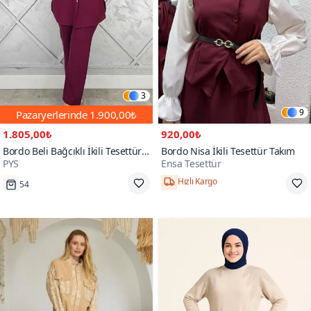
3
9
Pazaryerlerinde
1.900,00₺
1.805,00₺
920,00₺
Bordo Beli Bağcıklı İkili Tesettür
Bordo Nisa İkili Tesettür Takım
PYS
Ensa Tesettür
Takım
54
Hızlı Kargo