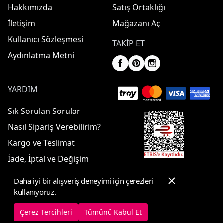
Hakkımızda
Satış Ortaklığı
İletişim
Mağazanı Aç
Kullanıcı Sözleşmesi
TAKIP ET
Aydınlatma Metni
YARDIM
Sık Sorulan Sorular
Nasıl Sipariş Verebilirim?
Kargo ve Teslimat
İade, İptal ve Değişim
Daha iyi bir alışveriş deneyimi için çerezleri
kullanıyoruz.
© 2025 ElbiseBul -
Her Hakkı Saklıdır
Çerez Tercihleri
Tümünü Kabul Et
Çerez Tercihleri
Çerez Politikası