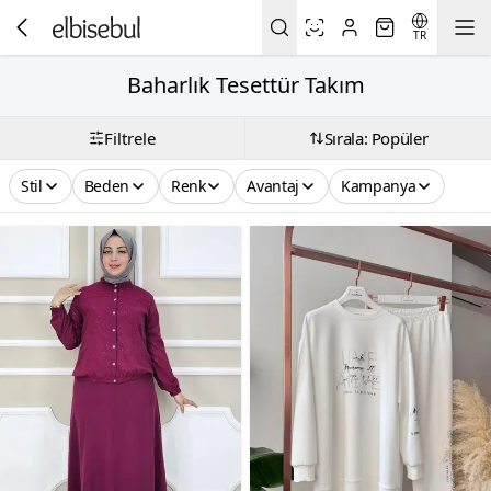
TR
Baharlık Tesettür Takım
Filtrele
Sırala: Popüler
Stil
Beden
Renk
Avantaj
Kampanya