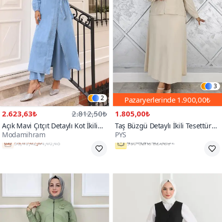
3
2
Pazaryerlerinde
1.900,00₺
2.623,63₺
2.812,50₺
1.805,00₺
Açık Mavi Çıtçıt Detaylı Kot İkili
Taş Büzgü Detaylı İkili Tesettür
Modamihram
PYS
Tesettür Takım
Takım
Hızlı Kargo
42-44,46-48,50-52