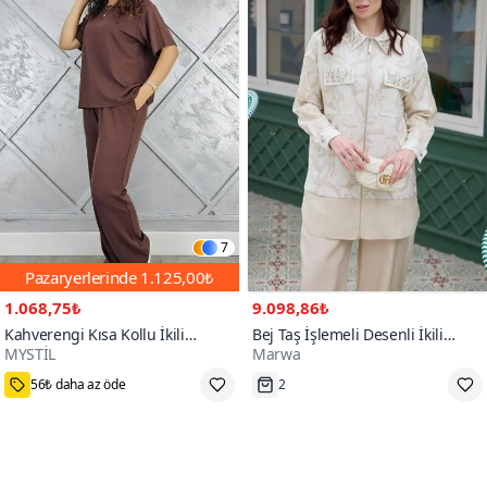
7
Pazaryerlerinde
1.125,00₺
1.068,75₺
9.098,86₺
Kahverengi Kısa Kollu İkili
Bej Taş İşlemeli Desenli İkili
MYSTİL
Marwa
Tesettür Takım
Tesettür Takım
L,XL,2XL
Tükenmek Üzere