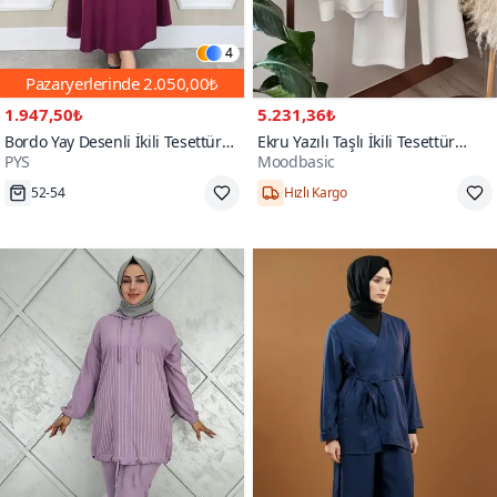
4
Pazaryerlerinde
2.050,00₺
1.947,50₺
5.231,36₺
Bordo Yay Desenli İkili Tesettür
Ekru Yazılı Taşlı İkili Tesettür
PYS
Moodbasic
Takım
Takım
Tükenmek Üzere
1,2,3