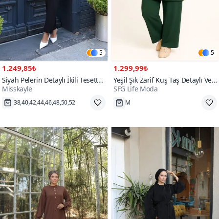
5
5
1.249,85₺
1.299,99₺
Siyah Pelerin Detaylı İkili Tesettür
Yeşil Şık Zarif Kuş Taş Detaylı Ve
Misskayle
SFG Life Moda
Takım
Bisiklet Yaka Tunik Pantolon İkili
Tesettür Takım
38,40,42,44,46,48,50,52
M