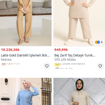
6
10.236,36₺
949,99₺
Latte Gold Dantelli İşlemeli İkili
Bej Zarif Taş Detaylı Tunik
Marwa
SFG Life Moda
Tesettür Takım
Pantolon İkili Tesettür Takım
Hızlı Kargo
M,L,XL,2XL