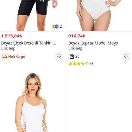
2
1.515,04₺
916,74₺
Beyaz Çiçek Desenli Tankini
Beyaz Çapraz Model Mayo
Endeep
Endeep
Takım Mayo
300+
Hızlı Kargo
36
(
3
)