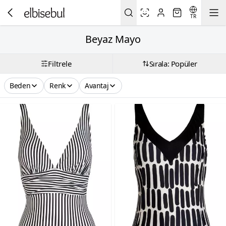
TR
Beyaz Mayo
Filtrele
Sırala: Popüler
Beden
Renk
Avantaj