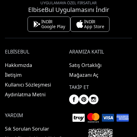
UYGULAMAYA ÖZEL FIRSATLAR
ElbiseBul Uygulamasını İndir
İNDİR
İNDİR
Google Play
App Store
ELBISEBUL
ARAMIZA KATIL
Hakkımızda
Satış Ortaklığı
İletişim
Mağazanı Aç
Kullanıcı Sözleşmesi
TAKIP ET
Aydınlatma Metni
YARDIM
Sık Sorulan Sorular