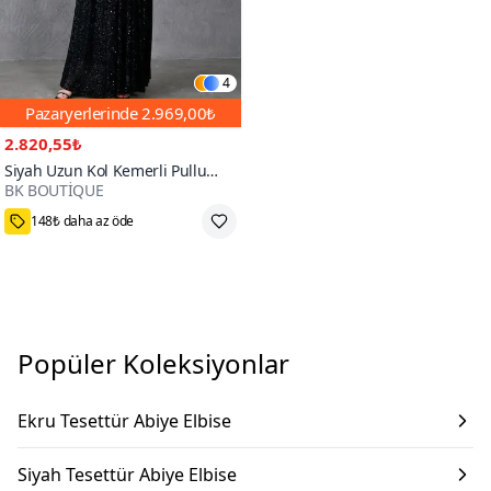
4
Pazaryerlerinde
2.969,00₺
2.820,55₺
Siyah Uzun Kol Kemerli Pullu
BK BOUTİQUE
Tesettür Abiye Elbise
800+
148₺ daha az öde
Popüler Koleksiyonlar
Ekru Tesettür Abiye Elbise
Siyah Tesettür Abiye Elbise