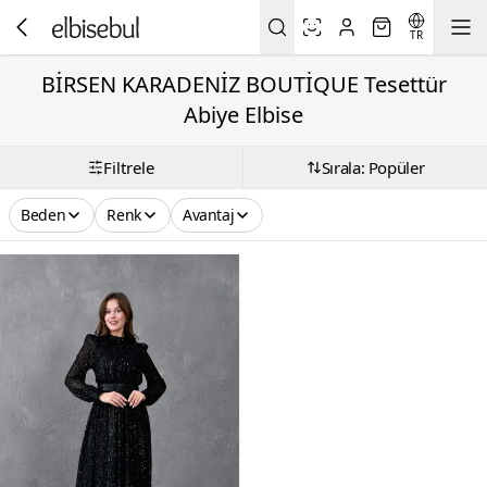
TR
BİRSEN KARADENİZ BOUTİQUE Tesettür
Abiye Elbise
Filtrele
Sırala: Popüler
Beden
Renk
Avantaj