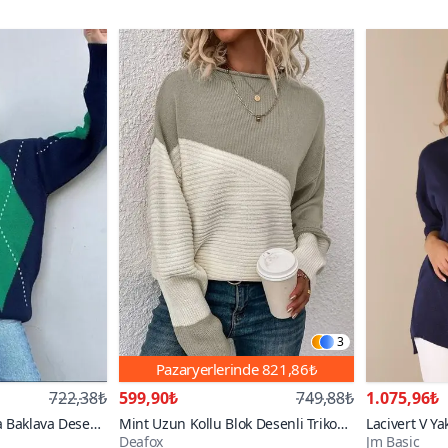
3
Pazaryerlerinde
821,86₺
722,38₺
599,90₺
749,88₺
1.075,96₺
ka Baklava Desen
Mint Uzun Kollu Blok Desenli Triko
Lacivert V Ya
Deafox
Jm Basic
Bluz