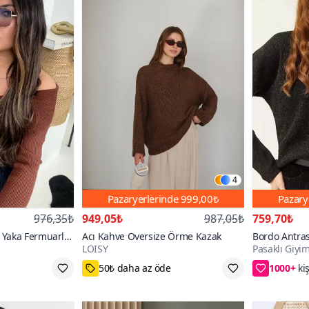
4
Pazaryerlerinde
999,00₺
Pazary
976,35₺
949,05₺
987,05₺
759,70₺
Yaka Fermuarlı
Acı Kahve Oversize Örme Kazak
Bordo Antras
LOISY
Pasaklı Giyi
Renkli Kışlık
1000+
Standart
2. ürüne