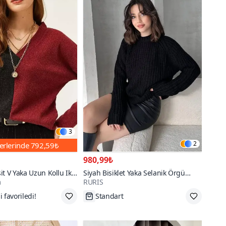
3
2
erlerinde
792,59₺
980,99₺
it V Yaka Uzun Kollu Iki
Siyah Bisiklet Yaka Selanik Örgü
m
RURIS
 Kazak
Comfort Triko Kazak
 50₺ indirim
Tükenmek Üzere