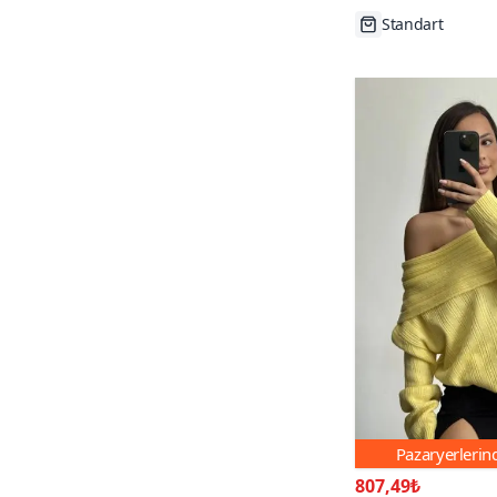
Tükenmek Üzer
Pazaryerleri
807,49₺