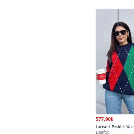
577,90₺
Lacivert Bisiklet Ya
Deafox
Triko Kazak