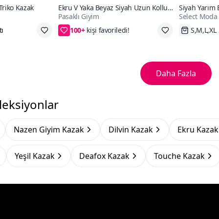
Triko Kazak
Ekru V Yaka Beyaz Siyah Uzun Kollu
Siyah Yarım 
Pasaklı Giyim
Select Moda
Pamuklu Yumuşak Triko Kazak
Triko Kazak
100+
e
2. ürüne 50₺ indirim
Hızlı Kar
Daha Fazla
leksiyonlar
Nazen Giyim Kazak
Dilvin Kazak
Ekru Kazak
Yeşil Kazak
Deafox Kazak
Touche Kazak