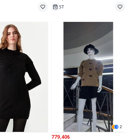
go
Tükenmek Üzere
2
779,40₺