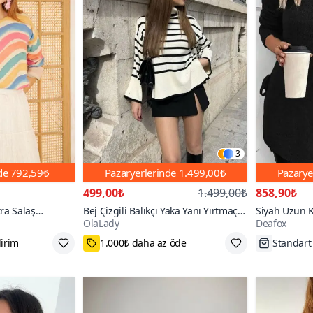
3
nde
792,59₺
Pazaryerlerinde
1.499,00₺
Pazarye
499,00₺
1.499,00₺
858,90₺
ra Salaş
Bej Çizgili Balıkçı Yaka Yanı Yırtmaçlı
Siyah Uzun K
OlaLady
Deafox
k Yaka Desenli
Oversize Kazak
Yanlardan Bağ
dirim
1.000₺ daha az öde
Standart