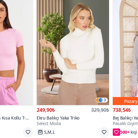
3
Pazary
249,90₺
329,90₺
738,54₺
 Kısa Kollu T-
Ekru Balıkçı Yaka Triko
Bej Balıkçı 
Select Moda
Pasaklı Giyi
Kışlık Kazak
500+
e
S,M,L
2. ürüne