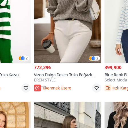
2
2
772,29₺
399,90₺
 Triko Kazak
Vizon Dalga Desen Triko Boğazlı
Blue Renk Bl
EREN STYLE
Select Moda
Kazak
e
Tükenmek Üzere
Hızlı Kar