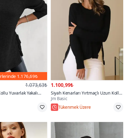
rlerinde
1.176,69₺
1.073,63₺
1.100,99₺
ollu Yuvarlak Yakalı
Siyah Kenarları Yırtmaçlı Uzun Kollu
Jm Basic
cıklı Triko Bluz
Triko Bluz
Tükenmek Üzere