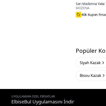
Sarı Madonna Yaka 
MOZENA
43₺ daha az öd
Popüler Ko
Siyah Kazak
Bisou Kazak
UYGULAMAYA ÖZEL FIRSATLAR
ElbiseBul Uygulamasını İndir