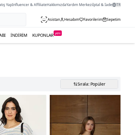
atış Yap
Influencer & Affiliate
Hakkımızda
Yardım Merkezi
İptal & İade
TR
Asistan
Hesabım
Favorilerim
Sepetim
yeni
ABI
İNDIRIM
KUPONLAR
Sırala: Popüler