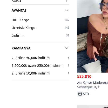
RURIS
3
Select Moda
3
AVANTAJ
Luvita Co
1
Hızlı Kargo
147
Olalady
1
Ücretsiz Kargo
145
SFG Life Moda
1
İndirim
31
Sohotique By P
1
KAMPANYA
2. ürüne 50,00₺ indirim
6
1.500,00₺ üzeri 250,00₺ indirim
1
2. ürüne 50,00₺ indirim
1
585,81₺
Acı Kahve Madonna 
Sohotique By P
Fitilli Kazak
STD