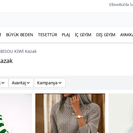
ElbiseBul'da S
M
BÜYÜK BEDEN
TESETTÜR
PLAJ
İÇ GIYIM
DIŞ GIYIM
AYAKK
BISOU KİWİ Kazak
Kazak
k
Avantaj
Kampanya