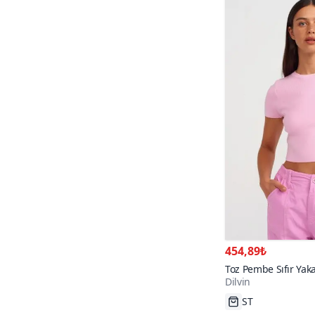
454,89₺
Toz Pembe Sıfır Yaka
Dilvin
shirt
Tükenmek Üzer