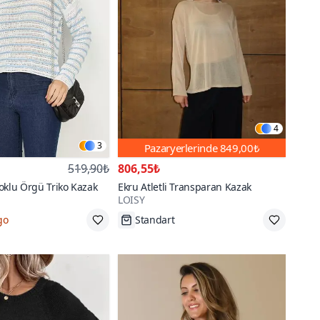
4
3
Pazaryerlerinde
849,00₺
519,90₺
806,55₺
oklu Örgü Triko Kazak
Ekru Atletli Transparan Kazak
LOISY
go
Standart