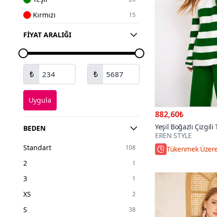
Kırmızı
15
Pembe
13
FIYAT ARALIĞI
Beyaz
13
Sarı
10
₺
₺
Lacivert
9
Turuncu
4
Uygula
Haki
4
882,60₺
Renkli
3
Yeşil Boğazlı Çizgili
BEDEN
EREN STYLE
Mor
1
Standart
108
Tükenmek Üzer
Turkuaz
1
2
1
3
1
XS
2
S
38