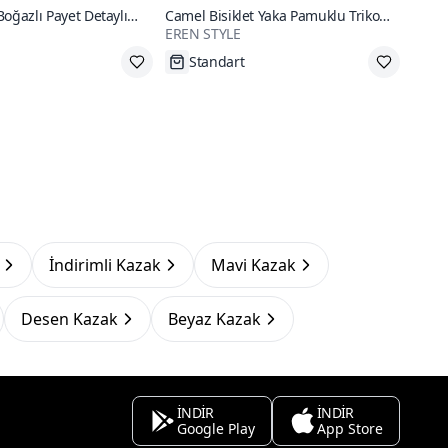
Boğazlı Payet Detaylı
Camel Bisiklet Yaka Pamuklu Triko
EREN STYLE
Kazak
go
Tükenmek Üzere
İndirimli Kazak
Mavi Kazak
Desen Kazak
Beyaz Kazak
İNDİR
İNDİR
Google Play
App Store