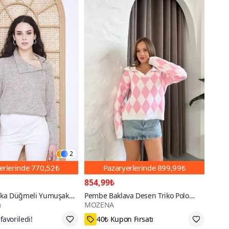
2
erlerinde
770,52₺
Pazaryerlerinde
899,99₺
854,99₺
Yaka Düğmeli Yumuşak
Pembe Baklava Desen Triko Polo
m
MOZENA
Yaka Kazak
 50₺ indirim
45₺ daha az öde