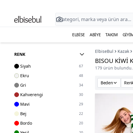
ELBISE
ABIYE
TAKIM
GIYI
ElbiseBul
Kazak
RENK
BISOU KİWİ 
Siyah
67
179 ürün bulundu.
Ekru
48
Beden
Ren
Gri
34
Kahverengi
30
Mavi
29
Bej
22
Bordo
20
Yeşil
20