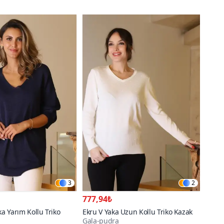
3
2
777,94₺
ka Yarım Kollu Triko
Ekru V Yaka Uzun Kollu Triko Kazak
Gala-pudra