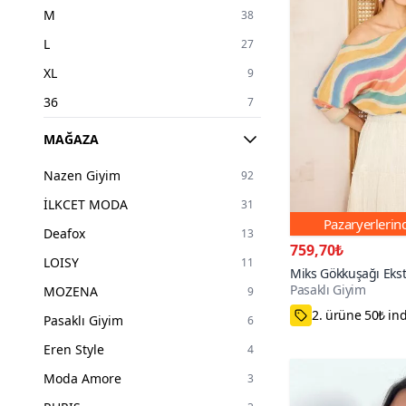
M
38
L
27
XL
9
36
7
38
3
MAĞAZA
40
4
Nazen Giyim
92
41
1
İLKCET MODA
31
42
4
Pazaryerleri
Deafox
13
STANDART
2
759,70₺
LOISY
11
Miks Gökkuşağı Ekst
Pasaklı Giyim
MOZENA
Oversize Geniş Kayı
9
100+
Akrilik Kazak
2. ürüne 50₺ in
Pasaklı Giyim
6
Eren Style
4
Moda Amore
3