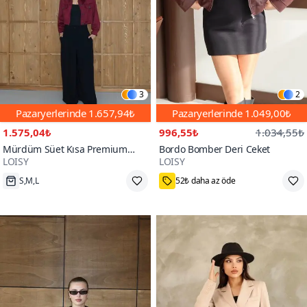
3
2
Pazaryerlerinde
1.657,94₺
Pazaryerlerinde
1.049,00₺
1.575,04₺
996,55₺
1.034,55₺
Mürdüm Süet Kısa Premium
Bordo Bomber Deri Ceket
LOISY
LOISY
Ceket
100+
S,M,L
52₺ daha az öde