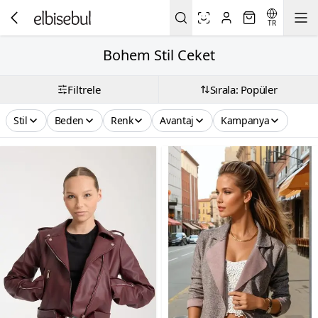
TR
Bohem Stil Ceket
Filtrele
Sırala: Popüler
Stil
Beden
Renk
Avantaj
Kampanya