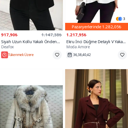
3
Pazaryerlerinde
1.282,05₺
917,90₺
1.147,38₺
1.217,95₺
Siyah Uzun Kollu Yakalı Önden
Ekru İnci Düğme Detaylı V Yaka
Deafox
Moda Amore
Düğmeli Kollar Büzgü Detaylı
Modern Ve Şık Tasarım Ceket
Atlas Ceket
Hızlı Kargo
Hızlı Kargo