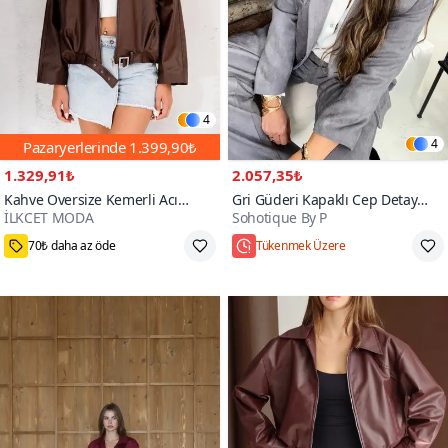
4
4
Pazaryerlerinde
1.399,90₺
1.329,91₺
2.057,35₺
Kahve Oversize Kemerli Acı
Gri Güderi Kapaklı Cep Detay
İLKCET MODA
Sohotique By P
Bomber Ceket
Blazer Ceket
90+
70₺ daha az öde
Tükenmek Üzere