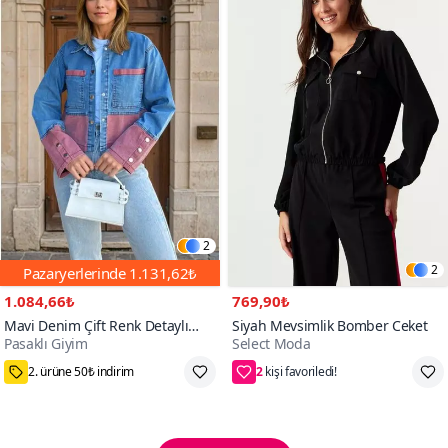
2
2
Pazaryerlerinde
1.131,62₺
1.084,66₺
769,90₺
Mavi Denim Çift Renk Detaylı
Siyah Mevsimlik Bomber Ceket
Pasaklı Giyim
Select Moda
Manşetli Kot Ceket
2
75₺ Kupon Fırsatı
36,38,40,42,44,46,48,50