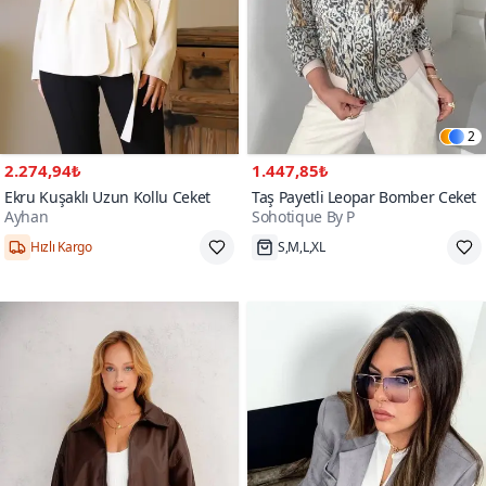
2
2.274,94₺
1.447,85₺
Ekru Kuşaklı Uzun Kollu Ceket
Taş Payetli Leopar Bomber Ceket
Ayhan
Sohotique By P
Hızlı Kargo
S,M,L,XL