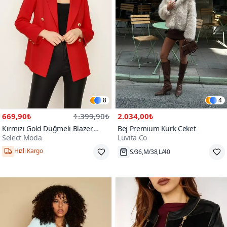
8
4
669,90₺
1.399,90₺
2.034,00₺
Kırmızı Gold Düğmeli Blazer
Bej Premium Kürk Ceket
Select Moda
Luvita Co
Ceket
Hızlı Kargo
S/36,M/38,L/40