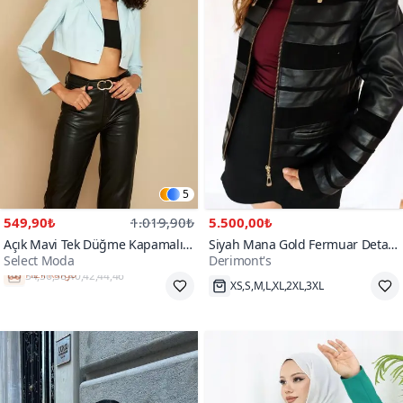
5
549,90₺
1.019,90₺
5.500,00₺
Açık Mavi Tek Düğme Kapamalı
Siyah Mana Gold Fermuar Detay
Select Moda
Derimont's
Crop Blazer Ceket
Süet Hakiki Deri Ceket
Hızlı Kargo
XS,S,M,L,XL,2XL,3XL