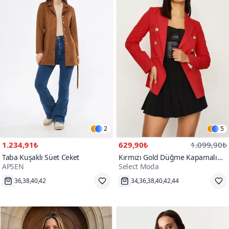
2
5
1.234,91₺
629,90₺
1.099,90₺
Taba Kuşaklı Süet Ceket
Kırmızı Gold Düğme Kapamalı
APSEN
Select Moda
Astarlı Blazer Ceket
Hızlı Kargo
Hızlı Kargo