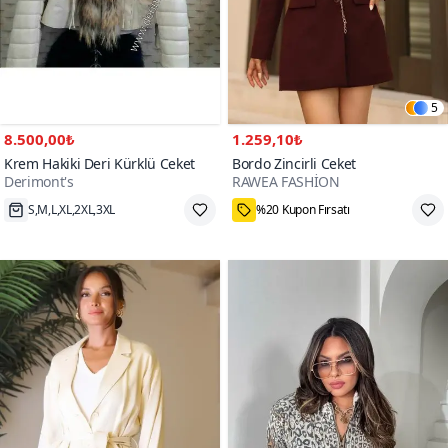
5
8.500,00₺
1.259,10₺
Krem Hakiki Deri Kürklü Ceket
Bordo Zincirli Ceket
Derimont's
RAWEA FASHİON
S,M,L,XL,2XL,3XL
%20 Kupon Fırsatı