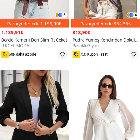
6
4
Pazaryerlerinde
1.199,90₺
Pazaryerlerinde
854,36₺
1.139,91₺
818,90₺
Bordo Kemerli Deri Slim Fit Ceket
Pudra Yumoş Kendinden Dokulu
İLKCET MODA
Pasaklı Giyim
Uzun Kollu Triko Hırka Ceket
M,L
35₺ daha az öde
1000+