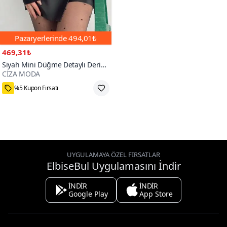
Pazaryerlerinde
494,01₺
469,31₺
Siyah Mini Düğme Detaylı Deri
CİZA MODA
Şort Etek
33000+
%5 Kupon Fırsatı
UYGULAMAYA ÖZEL FIRSATLAR
ElbiseBul Uygulamasını İndir
İNDİR
İNDİR
Google Play
App Store