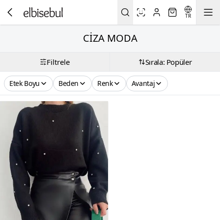
TR
CİZA MODA
Filtrele
Sırala: Popüler
Etek Boyu
Beden
Renk
Avantaj