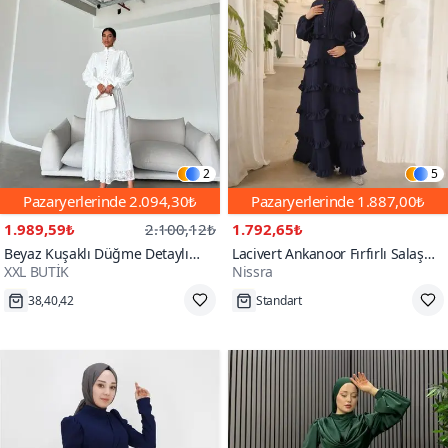
2
5
Pazaryerlerinde
2.094,30₺
Pazaryerlerinde
1.887,00₺
1.989,59₺
2.100,12₺
1.792,65₺
Beyaz Kuşaklı Düğme Detaylı
Lacivert Ankanoor Fırfırlı Salaş
XXL BUTİK
Nissra
Uzun Tesettür Abiye Elbise
Abiye Elbise
38,40,42
Standart