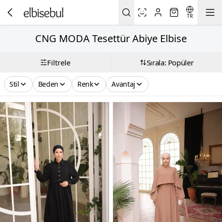
TR
CNG MODA Tesettür Abiye Elbise
Filtrele
Sırala: Popüler
Stil
Beden
Renk
Avantaj