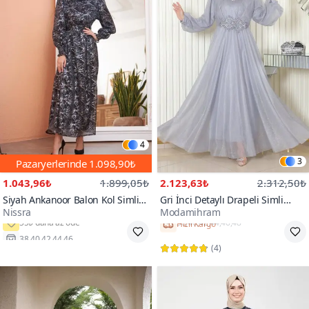
4
3
Pazaryerlerinde
1.098,90₺
1.043,96₺
1.899,05₺
2.123,63₺
2.312,50₺
Siyah Ankanoor Balon Kol Simli
Gri İnci Detaylı Drapeli Simli
Nissra
Modamihram
Varaklı Şifon Abiye Elbise
Abiye Elbise
38,40,42,44,46
Hızlı Kargo
(
4
)