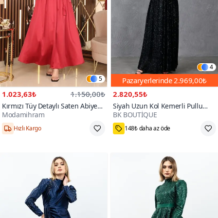
4
5
Pazaryerlerinde
2.969,00₺
1.023,63₺
1.150,00₺
2.820,55₺
Kırmızı Tüy Detaylı Saten Abiye
Siyah Uzun Kol Kemerli Pullu
Modamihram
BK BOUTİQUE
Elbise
Tesettür Abiye Elbise
800+
Hızlı Kargo
148₺ daha az öde