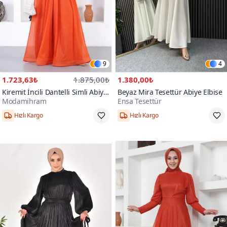
9
4
1.723,63₺
1.875,00₺
1.380,00₺
Kiremit İncili Dantelli Simli Abiye
Beyaz Mira Tesettür Abiye Elbise
Modamihram
Ensa Tesettür
Elbise
Hızlı Kargo
Hızlı Kargo