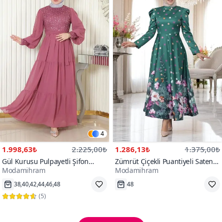
4
1.998,63₺
2.225,00₺
1.286,13₺
1.375,00₺
Gül Kurusu Pulpayetli Şifon
Zümrüt Çiçekli Puantiyeli Saten
Modamihram
Modamihram
Abiye Elbise
Tesettür Abiye Elbise
Hızlı Kargo
Tükenmek Üzere
(
5
)