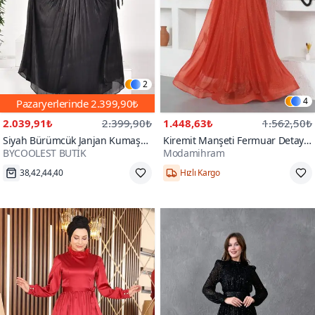
2
4
Pazaryerlerinde
2.399,90₺
2.039,91₺
2.399,90₺
1.448,63₺
1.562,50₺
Siyah Bürümcük Janjan Kumaş
Kiremit Manşeti Fermuar Detaylı
BYCOOLEST BUTİK
Modamihram
Abiye Elbise
Simli Abiye Elbise
38,42,44,40
Hızlı Kargo