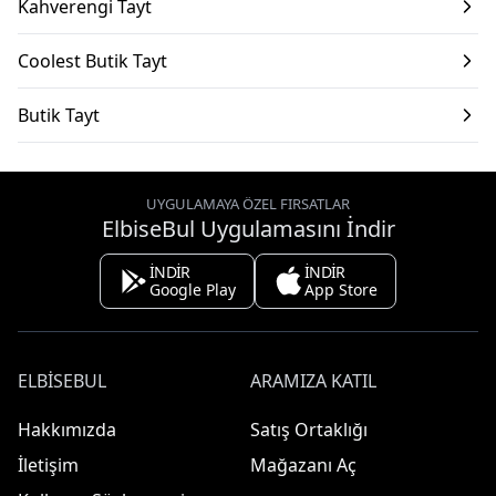
Kahverengi Tayt
Coolest Butik Tayt
Butik Tayt
UYGULAMAYA ÖZEL FIRSATLAR
ElbiseBul Uygulamasını İndir
İNDİR
İNDİR
Google Play
App Store
ELBISEBUL
ARAMIZA KATIL
Hakkımızda
Satış Ortaklığı
İletişim
Mağazanı Aç