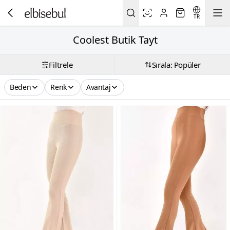
TR
Coolest Butik Tayt
Filtrele
Sırala: Popüler
Beden
Renk
Avantaj