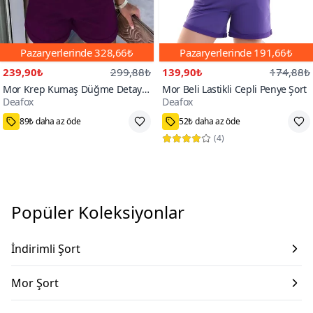
Pazaryerlerinde
328,66₺
Pazaryerlerinde
191,66₺
239,90₺
299,88₺
139,90₺
174,88₺
Mor Krep Kumaş Düğme Detay
Mor Beli Lastikli Cepli Penye Şort
Deafox
Deafox
Kısa Şort
3
100+
89₺ daha az öde
52₺ daha az öde
(
4
)
Popüler Koleksiyonlar
İndirimli Şort
Mor Şort