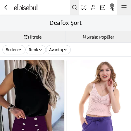
TR
Deafox Şort
Filtrele
Sırala: Popüler
Beden
Renk
Avantaj