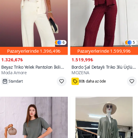
6
5
Pazaryerlerinde
1.396,49₺
Pazaryerlerinde
1.599,99₺
1.326,67₺
1.519,99₺
Beyaz Triko Yelek Pantolon İkili
Bordo Şal Detaylı Triko 3lü Üçlü
Moda Amore
MOZENA
Örme Yelekli Geniş Paça Takım
Takım
Standart
80₺ daha az öde