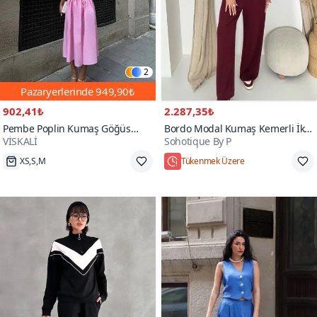
2
Pazaryerlerinde
949,90₺
902,41₺
2.287,35₺
Pembe Poplin Kumaş Göğüs
Bordo Modal Kumaş Kemerli İkili
VİSKALİ
Sohotique By P
Detaylı Balon Kol Etek Bluz İkili
Takım
Takım
XS,S,M
Tükenmek Üzere