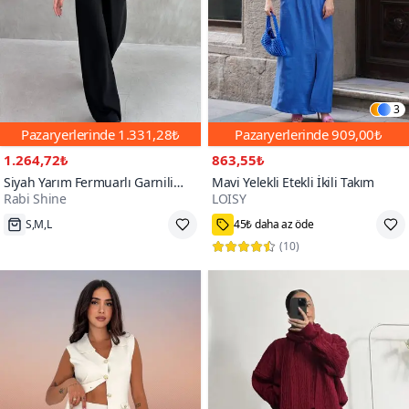
3
Pazaryerlerinde
1.331,28₺
Pazaryerlerinde
909,00₺
1.264,72₺
863,55₺
Siyah Yarım Fermuarlı Garnili
Mavi Yelekli Etekli İkili Takım
Rabi Shine
LOISY
Modal Kumaş İkili Takım
90+
S,M,L
45₺ daha az öde
(
10
)