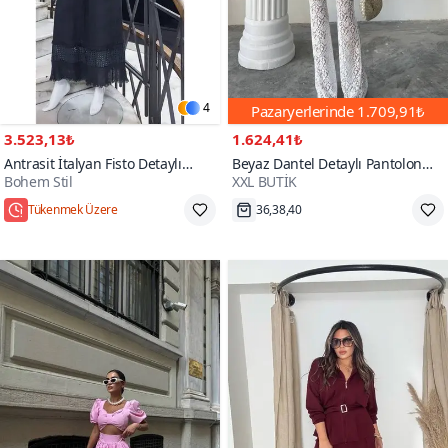
4
Pazaryerlerinde
1.709,91₺
3.523,13₺
1.624,41₺
Antrasit İtalyan Fisto Detaylı
Beyaz Dantel Detaylı Pantolon
Bohem Stil
XXL BUTİK
Keten Pantolon Ceket Takım
Crop İkili Takım
Tükenmek Üzere
36,38,40