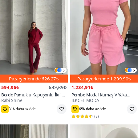
5
5
Pazaryerlerinde
626,27₺
Pazaryerlerinde
1.299,90₺
594,96₺
632,89₺
1.234,91₺
Bordo Pamuklu Kapüşonlu İkili
Pembe Modal Kumaş V Yaka
Rabi Shine
İLKCET MODA
Takım
Tshirt Şort İkili Takım
S,M,L
S,M,L
(
8
)