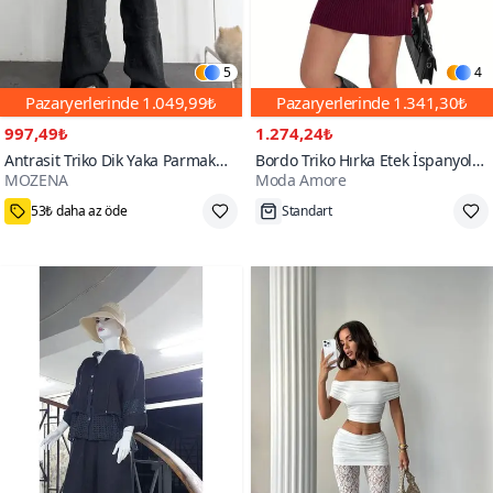
5
4
Pazaryerlerinde
1.049,99₺
Pazaryerlerinde
1.341,30₺
997,49₺
1.274,24₺
Antrasit Triko Dik Yaka Parmak
Bordo Triko Hırka Etek İspanyol
MOZENA
Moda Amore
Geçme Detaylı İkili Takım
Kol Örme İkili Takım
Standart
Tükenmek Üzere