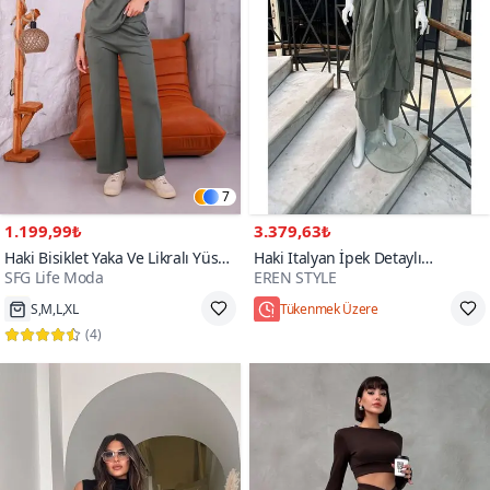
7
1.199,99₺
3.379,63₺
Haki Bisiklet Yaka Ve Likralı Yüsel
Haki Italyan İpek Detaylı
SFG Life Moda
EREN STYLE
Bel İkili Penye Alt-üst Takım
Oversize Sonsuzluk Kaftan Bluz
Asimetrik Pantolon İkili Takım
S,M,L,XL
Tükenmek Üzere
(
4
)