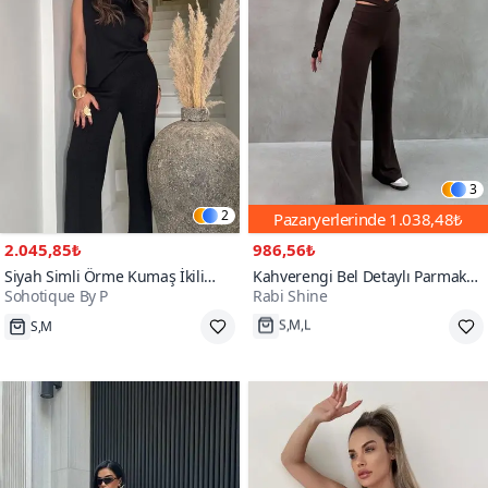
3
2
Pazaryerlerinde
1.038,48₺
2.045,85₺
986,56₺
Siyah Simli Örme Kumaş İkili
Kahverengi Bel Detaylı Parmak
Sohotique By P
Rabi Shine
Takım
Geçirmeli Modal İkili Takım
S,M
S,M,L