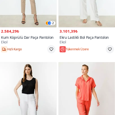
2
2.584,29₺
3.101,39₺
Kum Köprülü Dar Paça Pantolon
Ekru Lastikli Bol Paça Pantolon
Ekol
Ekol
38,40,42
Hızlı Kargo
Tükenmek Üzere
Hızlı Kargo