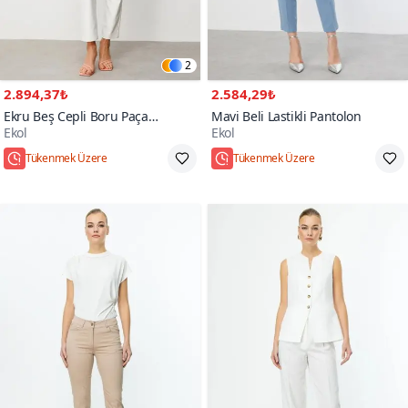
2
2.894,37₺
2.584,29₺
Ekru Beş Cepli Boru Paça
Mavi Beli Lastikli Pantolon
Ekol
Ekol
Pantolon
Tükenmek Üzere
Tükenmek Üzere
Hızlı Kargo
Hızlı Kargo