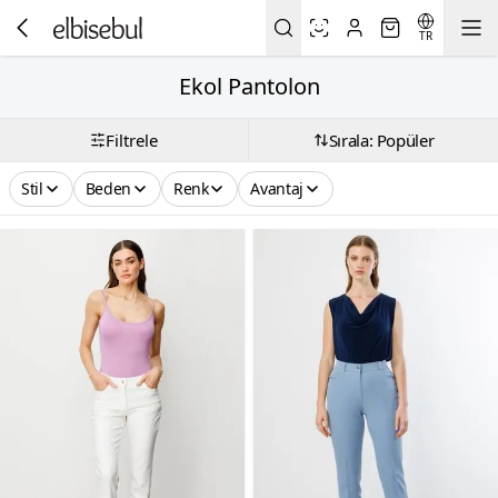
TR
Ekol Pantolon
Filtrele
Sırala: Popüler
Stil
Beden
Renk
Avantaj