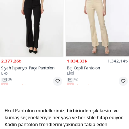
2.377,26₺
1.034,33₺
1.342,14₺
Siyah İspanyol Paça Pantolon
Bej Cepli Pantolon
Ekol
Ekol
Tükenmek Üzere
Tükenmek Üzere
Ekol Pantolon modellerimiz, birbirinden şık kesim ve
kumaş seçenekleriyle her yaşa ve her stile hitap ediyor.
Kadın pantolon trendlerini yakından takip eden