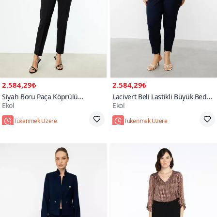
2.584,29₺
2.584,29₺
Siyah Boru Paça Köprülü
Lacivert Beli Lastikli Büyük Beden
Ekol
Ekol
Pantolon
Pantolon
Tükenmek Üzere
Tükenmek Üzere