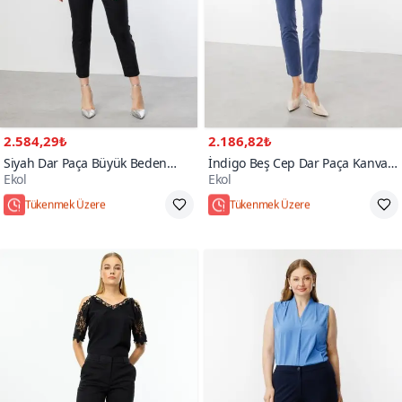
2.584,29₺
2.186,82₺
Siyah Dar Paça Büyük Beden
İndigo Beş Cep Dar Paça Kanvas
Ekol
Ekol
Pantolon
Pantolon
Tükenmek Üzere
Tükenmek Üzere