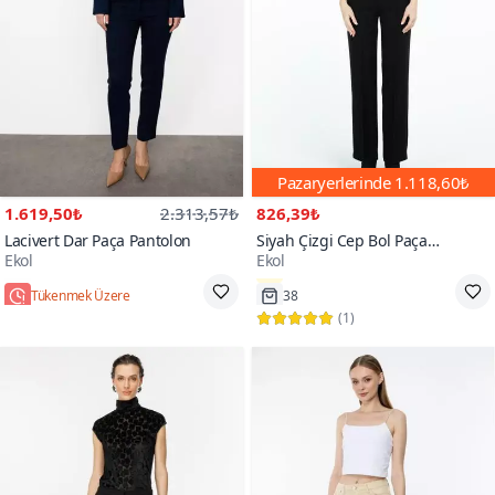
Pazaryerlerinde
1.118,60₺
1.619,50₺
2.313,57₺
826,39₺
Lacivert Dar Paça Pantolon
Siyah Çizgi Cep Bol Paça
Ekol
Ekol
Pantolon
Tükenmek Üzere
38
(
1
)