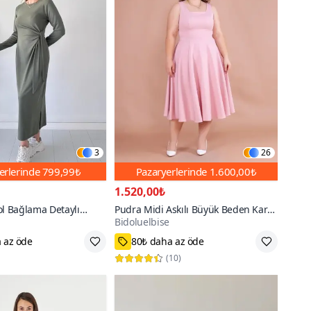
3
26
erlerinde
799,99₺
Pazaryerlerinde
1.600,00₺
1.520,00₺
ol Bağlama Detaylı
Pudra Midi Askılı Büyük Beden Kare
Bidoluelbise
Yaka Elbise
 az öde
80₺ daha az öde
44,46,48,50,52,54
70+
(
10
)