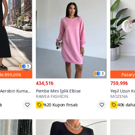
5
3
nde
899,00₺
Pazary
434,51₺
759,99₺
l Aerobin Kumaş
Pembe Mini İplik Elbise
Yeşil Uzun K
RAWEA FASHİON
MOZENA
zlık Elbise
Modal Elbise
tı
%20 Kupon Fırsatı
40₺ daha
e
L,M,S
S,M,L