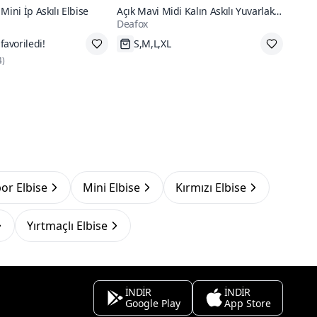
Mini İp Askılı Elbise
Açık Mavi Midi Kalın Askılı Yuvarlak
Deafox
Yaka Kuşaklı Pileli Krep Kumaş
Elbise
Hızlı Kargo
4
)
or Elbise
Mini Elbise
Kırmızı Elbise
Yırtmaçlı Elbise
İNDİR
İNDİR
Google Play
App Store