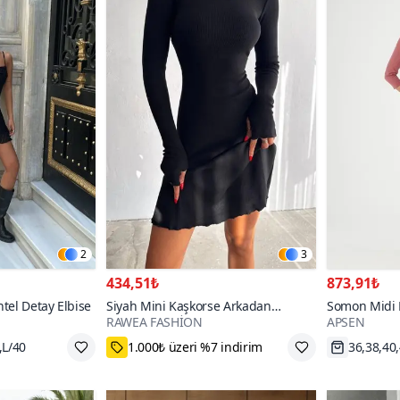
2
3
434,51₺
873,91₺
ntel Detay Elbise
Siyah Mini Kaşkorse Arkadan
Somon Midi 
RAWEA FASHİON
APSEN
Bağlama Detaylı Elbise
Detaylı Keme
Elbise
,L/40
%20 Kupon Fırsatı
Hızlı Kar