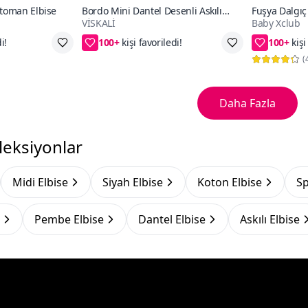
ttoman Elbise
Bordo Mini Dantel Desenli Askılı
Fuşya Dalgıç 
VİSKALİ
Baby Xclub
Volanlı Elbise
100+
100+
e
68₺ daha az öde
S,M,L
(
Daha Fazla
leksiyonlar
Midi Elbise
Siyah Elbise
Koton Elbise
Sp
Pembe Elbise
Dantel Elbise
Askılı Elbise