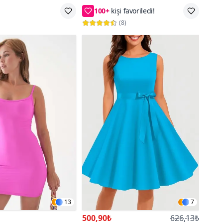
Elbise
go
80₺ daha az öde
(
8
)
13
7
500,90₺
626,13₺