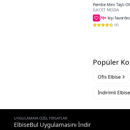
Mango
5
Pembe Mini Taşlı O
İLKCET MODA
70+
Stradivarius
3
50₺ daha az öd
ElbiseBul
2
(
6
)
SFG Life Moda
2
Popüler Ko
Ofis Elbise
İndirimli Elbise
UYGULAMAYA ÖZEL FIRSATLAR
ElbiseBul Uygulamasını İndir