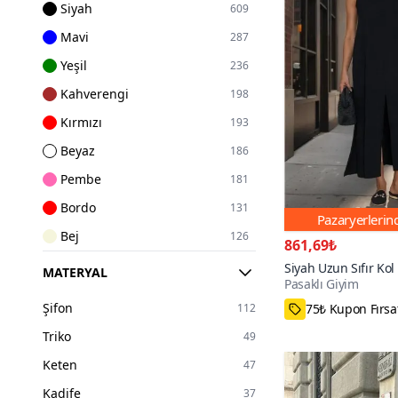
Siyah
609
Mavi
287
Yeşil
236
Kahverengi
198
Kırmızı
193
Beyaz
186
Pembe
181
Bordo
131
Pazaryerleri
Bej
126
861,69₺
Mor
121
Siyah Uzun Sıfır Ko
MATERYAL
Pasaklı Giyim
A Kesim Yırtmaçlı Ya
75₺ Kupon Fırsa
Gri
98
Şifon
112
37₺ daha az öd
Sarı
87
Triko
49
Lacivert
84
Keten
47
Haki
81
Kadife
37