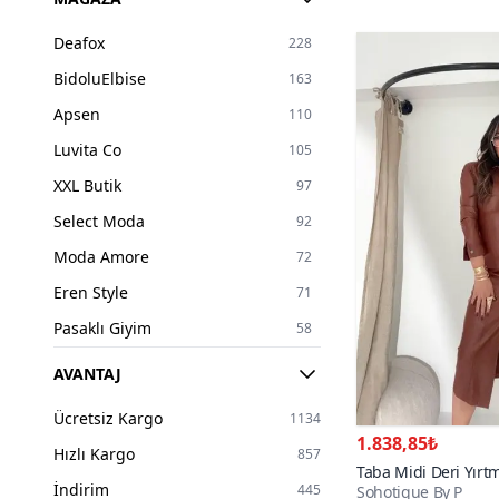
1
3
Deafox
228
2
1
BidoluElbise
163
3
1
Apsen
110
4XL
10
Luvita Co
105
5XL
10
XXL Butik
97
34
305
Select Moda
92
36
462
Moda Amore
72
38
519
Eren Style
71
40
513
Pasaklı Giyim
58
42
379
Viskali
46
AVANTAJ
44
295
Zagrep
45
46
230
Ücretsiz Kargo
1134
MOZENA
40
1.838,85₺
48
192
Hızlı Kargo
857
RURIS
Taba Midi Deri Yırt
29
50
170
İndirim
445
Sohotique By P
Detay Elbise