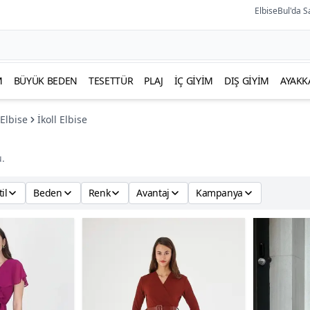
ElbiseBul'da S
M
BÜYÜK BEDEN
TESETTÜR
PLAJ
İÇ GIYIM
DIŞ GIYIM
AYAKK
Elbise
İkoll Elbise
.
til
Beden
Renk
Avantaj
Kampanya