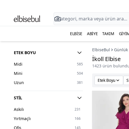
ELBISE
ABIYE
TAKIM
GIYI
ElbiseBul
Günlük 
ETEK BOYU
İkoll Elbise
Midi
585
1423 ürün bulundu
Mini
504
Etek Boyu
S
Uzun
381
STIL
Askılı
231
Yırtmaçlı
166
Ofis
145