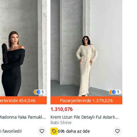
5
5
erlerinde
454,54₺
Pazaryerlerinde
1.379,02₺
1.310,07₺
Madonna Yaka Pamuklu
Krem Uzun File Detaylı Ful Astarlı
Rabi Shine
Ajur Triko Elbise
 az öde
Standart