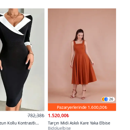
26
Pazaryerlerinde
1.600,00₺
782,38₺
1.520,00₺
zun Kollu Kontrastlı
Tarçın Midi Askılı Kare Yaka Elbise
Bidoluelbise
ı Kol Düğmeli A Kesim
100+