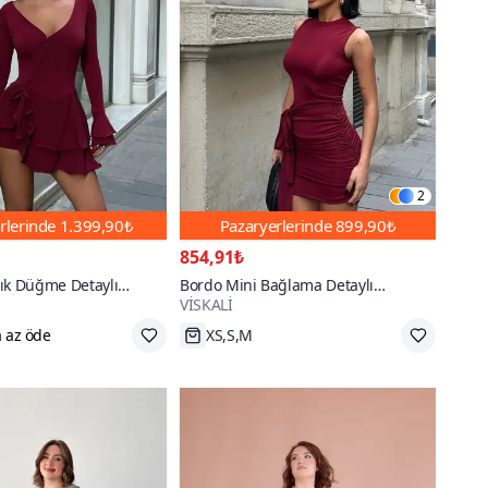
2
rlerinde
1.399,90₺
Pazaryerlerinde
899,90₺
854,91₺
ık Düğme Detaylı
Bordo Mini Bağlama Detaylı
VİSKALİ
Şortlu Pileli Elbise
Büzgülü Elbise
 az öde
XS,S,M
Hızlı Kargo