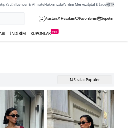
atış Yap
Influencer & Affiliate
Hakkımızda
Yardım Merkezi
İptal & İade
TR
Asistan
Hesabım
Favorilerim
Sepetim
yeni
ABI
İNDIRIM
KUPONLAR
Sırala: Popüler