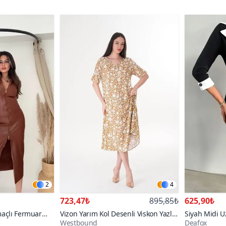
2
4
723,47₺
895,85₺
625,90₺
maçlı Fermuar
Vizon Yarım Kol Desenli Viskon Yazlık
Siyah Midi U
Westbound
Deafox
Plaj Ev Tatil Midi Elbise
Kenar Detayl