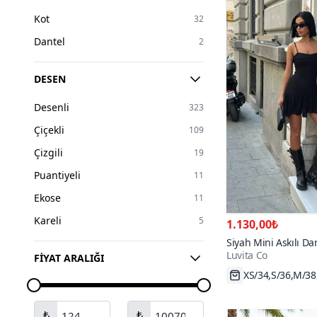
Pudra
56
Kot
32
Turuncu
55
Dantel
2
Ekru
42
Renkli
26
DESEN
Turkuaz
8
Desenli
323
Altın
4
Çiçekli
109
Gümüş
2
Çizgili
19
Puantiyeli
11
Ekose
11
Kareli
5
1.130,00₺
Siyah Mini Askılı Da
Luvita Co
FIYAT ARALIĞI
XS/34,S/36,M/38
₺
₺