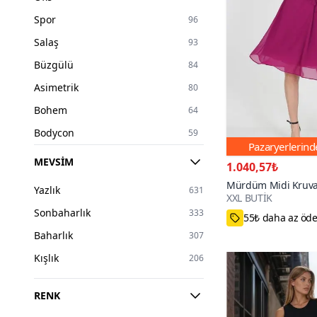
Spor
96
Salaş
93
Büzgülü
84
Asimetrik
80
Bohem
64
Bodycon
59
Pazaryerlerin
Volanlı
44
MEVSIM
1.040,57₺
Straplez
38
Mürdüm Midi Kruva
Yazlık
631
XXL BUTİK
Bağlama Detaylı Şif
55₺ daha az öd
Tek Omuzlu
32
Sonbaharlık
333
M,L,XL,2XL
Sırt Dekolteli
28
3000+
Baharlık
307
Likralı
7
Kışlık
206
RENK