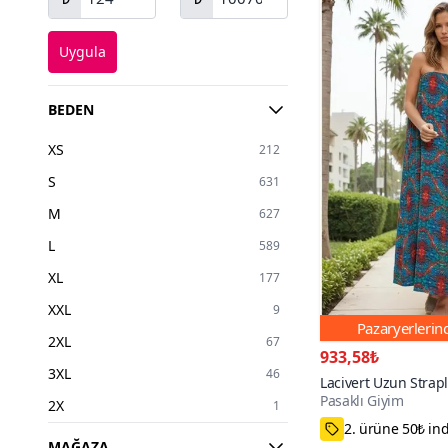
Uygula
BEDEN
XS
212
S
631
M
627
L
589
XL
177
XXL
9
Pazaryerleri
2XL
67
933,58₺
3XL
46
Lacivert Uzun Strapl
Pasaklı Giyim
Yazlık Elbise
2X
1
75₺ Kupon Fırsa
Standart
103
MAĞAZA