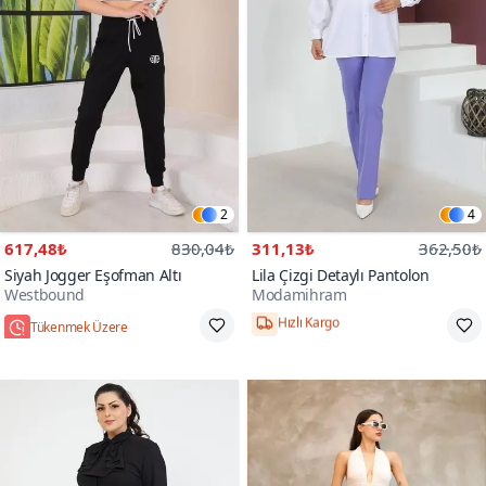
2
4
617,48₺
830,04₺
311,13₺
362,50₺
Siyah Jogger Eşofman Altı
Lila Çizgi Detaylı Pantolon
Westbound
Modamihram
Tükenmek Üzere
Hızlı Kargo