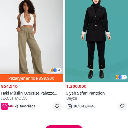
4
2
Pazaryerlerinde
899,90₺
854,91₺
1.300,00₺
Haki Müslin Oversize Palazzo
Siyah Safari Pantolon
İLKCET MODA
Beyza
Pantolon
60+
45₺ daha az öde
Hızlı Kargo