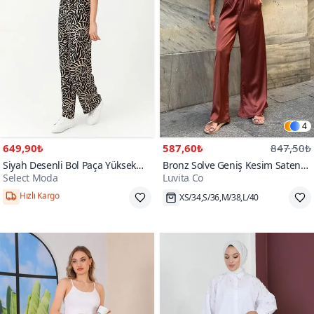
4
649,90₺
587,60₺
847,50₺
Siyah Desenli Bol Paça Yüksek
Bronz Solve Geniş Kesim Saten
Select Moda
Luvita Co
Bel Pantolon
Pantolon
Hızlı Kargo
XS/34,S/36,M/38,L/40