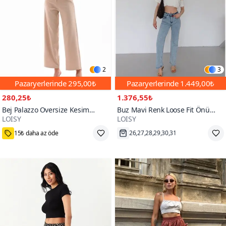
2
3
Pazaryerlerinde
295,00₺
Pazaryerlerinde
1.449,00₺
280,25₺
1.376,55₺
Bej Palazzo Oversize Kesim
Buz Mavi Renk Loose Fit Önü
LOISY
LOISY
Pantolon
Starlight Parlak Taşlı Tasarım
300+
Denim
15₺ daha az öde
26,27,28,29,30,31