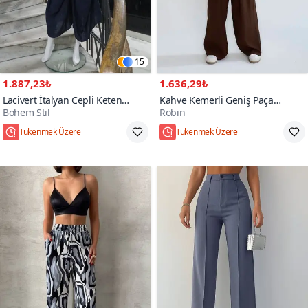
15
1.887,23₺
1.636,29₺
Lacivert İtalyan Cepli Keten
Kahve Kemerli Geniş Paça
Bohem Stil
Robin
Şalvar Pantolon
Pantolon
Hızlı Kargo
Hızlı Kargo