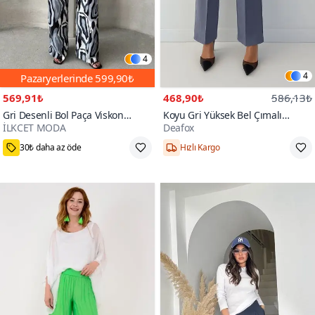
4
4
Pazaryerlerinde
599,90₺
569,91₺
468,90₺
586,13₺
Gri Desenli Bol Paça Viskon
Koyu Gri Yüksek Bel Çımalı
İLKCET MODA
Deafox
Pantolon
Fermuarlı Ve Düğmeli Krep
100+
Kumaş Pantolon
30₺ daha az öde
Hızlı Kargo