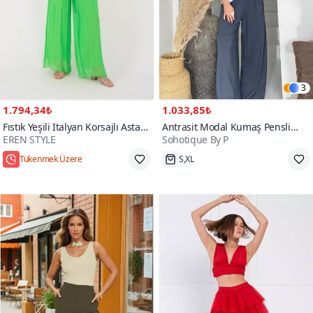
3
1.794,34₺
1.033,85₺
Fıstık Yeşili Italyan Korsajlı Astarlı
Antrasit Modal Kumaş Pensli
EREN STYLE
Sohotique By P
İpek Wes Pantolon
Pantolon
Tükenmek Üzere
S,XL