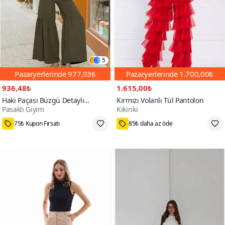
5
Pazaryerlerinde
977,03₺
Pazaryerlerinde
1.700,00₺
936,48₺
1.615,00₺
Haki Paçası Büzgü Detaylı
Kırmızı Volanlı Tül Pantolon
Pasaklı Giyim
Kikiriki
Aerobin Kumaş Beli Lastikli
100+
Rahat Kesim Pantolon
75₺ Kupon Fırsatı
85₺ daha az öde