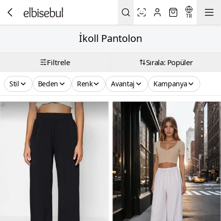
TR
İkoll Pantolon
Filtrele
Sırala: Popüler
Stil
Beden
Renk
Avantaj
Kampanya