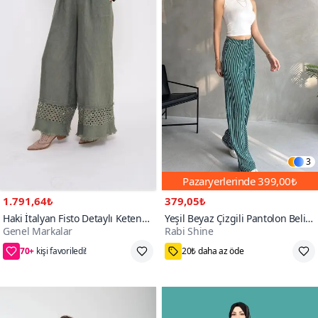
3
Pazaryerlerinde
399,00₺
1.791,64₺
379,05₺
Haki İtalyan Fisto Detaylı Keten
Yeşil Beyaz Çizgili Pantolon Beli
Genel Markalar
Rabi Shine
Pantolon
Lastikli Bürümcük
70+
Standart
S,M,L