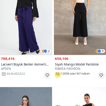
2
5
788,41₺
656,10₺
Lacivert Büyük Beden Kemerli
Siyah Mango Model Pantolon
APSEN
RAWEA FASHİON
Pantolon
Hızlı Kargo
%20 Kupon Fırsatı