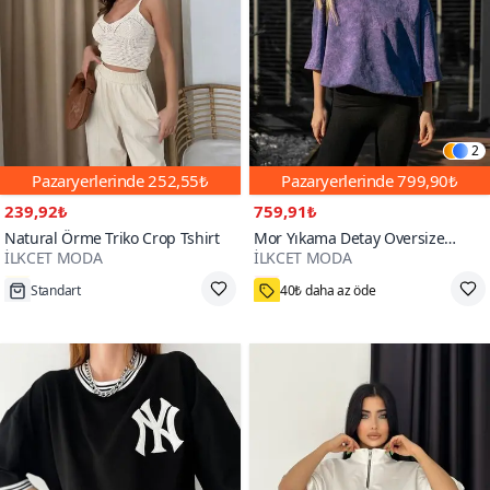
2
Pazaryerlerinde
252,55₺
Pazaryerlerinde
799,90₺
239,92₺
759,91₺
Natural Örme Triko Crop Tshirt
Mor Yıkama Detay Oversize
İLKCET MODA
İLKCET MODA
Unisex Penye Tshirt
200+
Standart
40₺ daha az öde