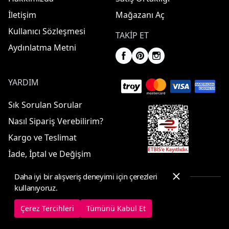
İletişim
Mağazanı Aç
Kullanıcı Sözleşmesi
TAKIP ET
Aydınlatma Metni
YARDIM
Sık Sorulan Sorular
Nasıl Sipariş Verebilirim?
Kargo ve Teslimat
İade, İptal ve Değişim
Daha iyi bir alışveriş deneyimi için çerezleri
kullanıyoruz.
© 2025 ElbiseBul -
Her Hakkı Saklıdır
Çerez Tercihleri
Tümünü Kabul Et
Çerez Tercihleri
Çerez Politikası