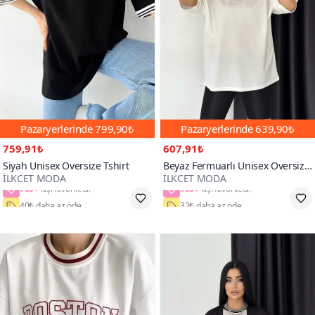
Pazaryerlerinde
799,90₺
Pazaryerlerinde
639,90₺
759,91₺
607,91₺
Siyah Unisex Oversize Tshirt
Beyaz Fermuarlı Unisex Oversize
İLKCET MODA
İLKCET MODA
Tshirt
700+
900+
40₺ daha az öde
32₺ daha az öde