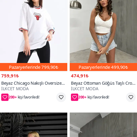
Pazaryerlerinde
799,90₺
Pazaryerlerinde
499,90₺
759,91₺
474,91₺
Beyaz Chicago Nakışlı Oversize
Beyaz Ottoman Göğüs Taşlı Crop
İLKCET MODA
İLKCET MODA
Unisex Tshirt
T-shirt
200+
200+
40₺ daha az öde
25₺ daha az öde