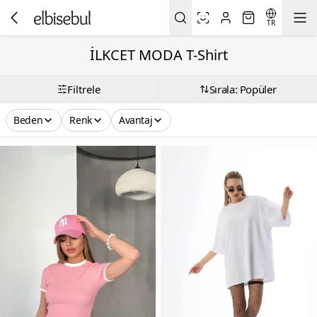
TR
İLKCET MODA T-Shirt
Filtrele
Sırala: Popüler
Beden
Renk
Avantaj