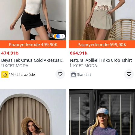
2
Pazaryerlerinde
499,90₺
Pazaryerlerinde
699,90₺
474,91₺
664,91₺
Beyaz Tek Omuz Gold Aksesuarlı
Natural Aplikeli Triko Crop Tshirt
İLKCET MODA
İLKCET MODA
Crop Tshirt
70+
25₺ daha az öde
Standart