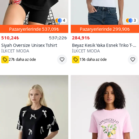
4
3
Pazaryerlerinde
537,09₺
Pazaryerlerinde
299,90₺
510,24₺
537,22₺
284,91₺
Siyah Oversize Unisex Tshirt
Beyaz Kesik Yaka Esnek Triko T-
İLKCET MODA
İLKCET MODA
shirt
S,M,L,XL
Standart
10000+
70+