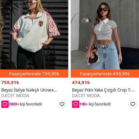
Pazaryerlerinde
799,90₺
Pazaryerlerinde
499,90₺
759,91₺
474,91₺
Beyaz İtalya Nakışlı Unisex
Beyaz Polo Yaka Çizgili Crop T-
İLKCET MODA
İLKCET MODA
Oversize Tshirt
shirt
3000+
100+
40₺ daha az öde
25₺ daha az öde