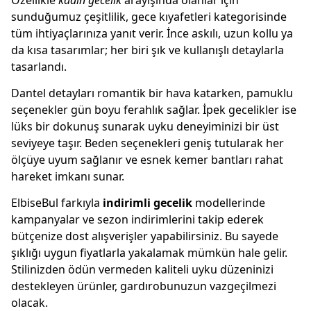
Özellikle
kadın gecelik
arayışında olanlar için
sunduğumuz çeşitlilik, gece kıyafetleri kategorisinde
tüm ihtiyaçlarınıza yanıt verir. İnce askılı, uzun kollu ya
da kısa tasarımlar; her biri şık ve kullanışlı detaylarla
tasarlandı.
Dantel detayları romantik bir hava katarken, pamuklu
seçenekler gün boyu ferahlık sağlar. İpek gecelikler ise
lüks bir dokunuş sunarak uyku deneyiminizi bir üst
seviyeye taşır. Beden seçenekleri geniş tutularak her
ölçüye uyum sağlanır ve esnek kemer bantları rahat
hareket imkanı sunar.
ElbiseBul farkıyla
indirimli gecelik
modellerinde
kampanyalar ve sezon indirimlerini takip ederek
bütçenize dost alışverişler yapabilirsiniz. Bu sayede
şıklığı uygun fiyatlarla yakalamak mümkün hale gelir.
Stilinizden ödün vermeden kaliteli uyku düzeninizi
destekleyen ürünler, gardırobunuzun vazgeçilmezi
olacak.