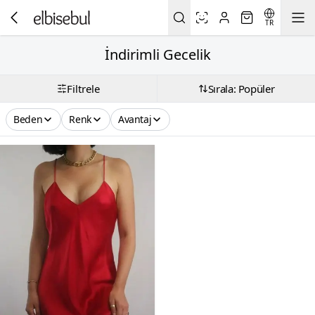
TR
İndirimli Gecelik
Filtrele
Sırala: Popüler
Beden
Renk
Avantaj