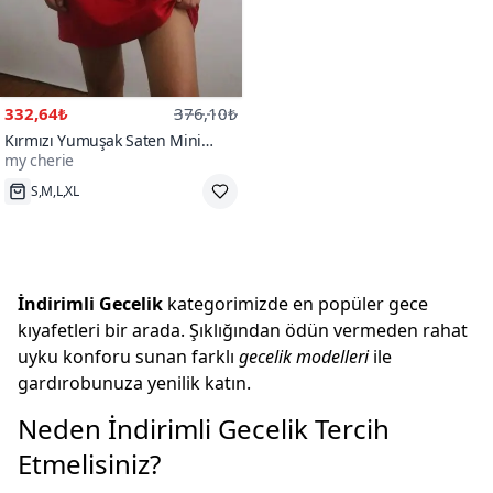
332,64₺
376,10₺
Kırmızı Yumuşak Saten Mini
my cherie
Babydoll Gecelik
200+
S,M,L,XL
İndirimli Gecelik
kategorimizde en popüler gece
kıyafetleri bir arada. Şıklığından ödün vermeden rahat
uyku konforu sunan farklı
gecelik modelleri
ile
gardırobunuza yenilik katın.
Neden İndirimli Gecelik Tercih
Etmelisiniz?