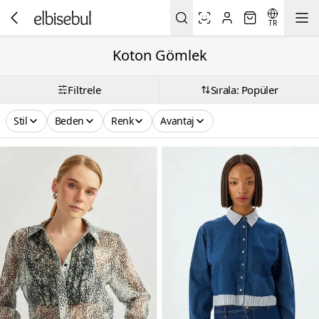
TR
Koton Gömlek
Filtrele
Sırala: Popüler
Stil
Beden
Renk
Avantaj