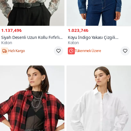
1.137,49₺
1.023,74₺
Siyah Desenli Uzun Kollu Fırfırlı
Koyu İndigo Yakası Çizgili
Koton
Koton
Gömlek
Gömlek
Hızlı Kargo
Tükenmek Üzere