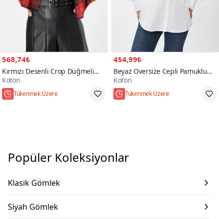
568,74₺
454,99₺
Kırmızı Desenli Crop Düğmeli
Beyaz Oversize Cepli Pamuklu
Koton
Koton
Klasik Gömlek
Gömlek
Tükenmek Üzere
Tükenmek Üzere
Popüler Koleksiyonlar
Klasik Gömlek
Siyah Gömlek