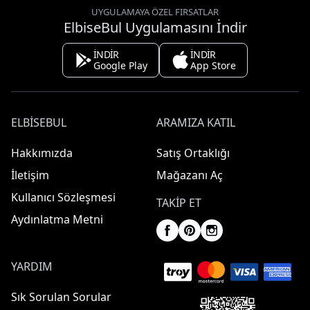
UYGULAMAYA ÖZEL FIRSATLAR
ElbiseBul Uygulamasını İndir
İNDİR
İNDİR
Google Play
App Store
ELBISEBUL
ARAMIZA KATIL
Hakkımızda
Satış Ortaklığı
İletişim
Mağazanı Aç
Kullanıcı Sözleşmesi
TAKIP ET
Aydınlatma Metni
YARDIM
Sık Sorulan Sorular