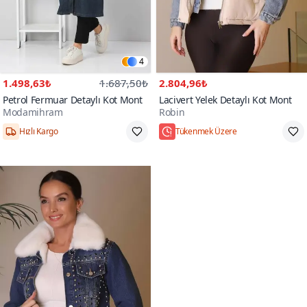
4
1.498,63₺
1.687,50₺
2.804,96₺
Petrol Fermuar Detaylı Kot Mont
Lacivert Yelek Detaylı Kot Mont
Modamihram
Robin
Hızlı Kargo
Tükenmek Üzere