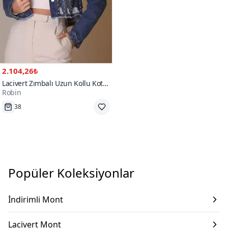
2.104,26₺
Lacivert Zımbalı Uzun Kollu Kot
Robin
Mont
38
Tükenmek Üzere
Popüler Koleksiyonlar
İndirimli Mont
Lacivert Mont