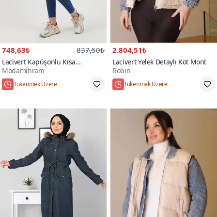
748,63₺
837,50₺
2.804,51₺
Lacivert Kapüşonlu Kısa
Lacivert Yelek Detaylı Kot Mont
Modamihram
Robin
Kapitone Mont
Tükenmek Üzere
Tükenmek Üzere