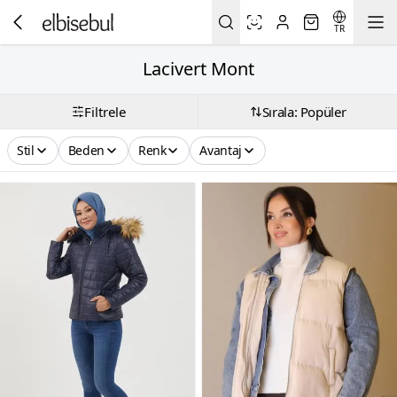
TR
Lacivert Mont
Filtrele
Sırala: Popüler
Stil
Beden
Renk
Avantaj