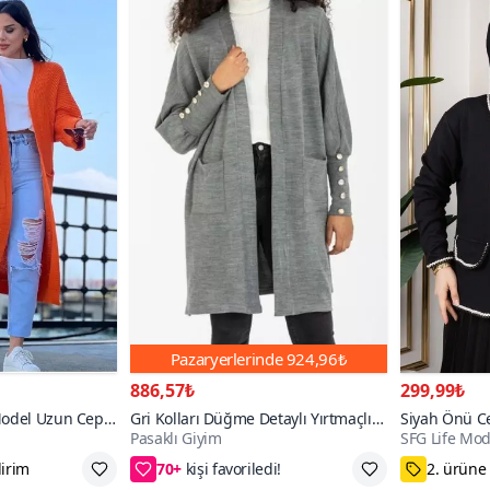
Pazaryerlerinde
924,96₺
886,57₺
299,99₺
Model Uzun Cepli
Gri Kolları Düğme Detaylı Yırtmaçlı
Siyah Önü C
Pasaklı Giyim
SFG Life Mo
Yumuşak Dokulu Uzun Triko Hırka
Örgü Kumaş 
70+
2. ürüne 50₺ indirim
M