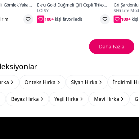
li Gömlek Yaka
Ekru Gold Düğmeli Çift Cepli Triko
Gri Şardonlu
LOISY
SFG Life Mo
okunuş Trend
Hırka
Desenli Triko
100+
100+
rka
60₺ daha az öde
2. ürüne
Daha Fazla
leksiyonlar
ırka
Onteks Hırka
Siyah Hırka
İndirimli H
Beyaz Hırka
Yeşil Hırka
Mavi Hırka
G