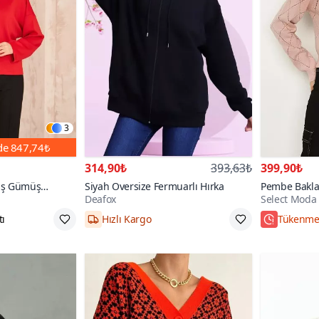
3
nde
847,74₺
314,90₺
393,63₺
399,90₺
aş Gümüş
Siyah Oversize Fermuarlı Hırka
Pembe Bakla
Deafox
Select Moda
 Ceket Hırka
Detaylı Triko
e
XS/S
Hızlı Kar