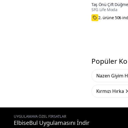
Taş Önü Çift Düğme
SFG Life Moda
Modern Ve Sıcak D
Genç Triko Ceket Hı
Standart
Popüler Ko
Nazen Giyim H
Kırmızı Hırka
UYGULAMAYA ÖZEL FIRSATLAR
ElbiseBul Uygulamasını İndir