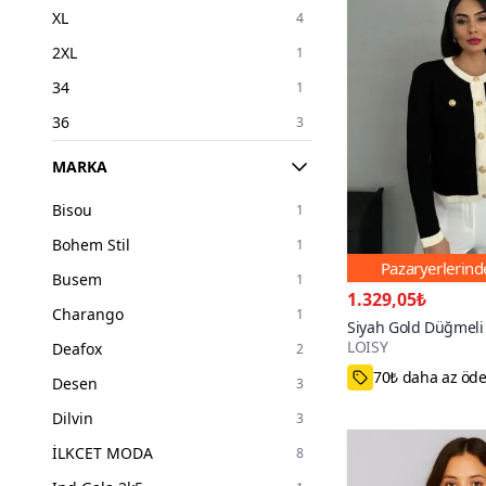
XL
4
2XL
1
34
1
36
3
38
3
MARKA
40
3
Bisou
1
42
2
Bohem Stil
1
STANDART
1
Pazaryerlerin
Busem
1
1.329,05₺
Charango
1
Siyah Gold Düğmeli 
LOISY
Deafox
Triko Hırka
2
Standart
Desen
3
200+
Dilvin
3
İLKCET MODA
8