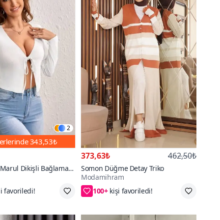
2
erlerinde
343,53₺
373,63₺
462,50₺
Marul Dikişli Bağlama
Somon Düğme Detay Triko
Modamihram
 Hırka Uzun Kollu Tarz
100+
 Fırsatı
Standart