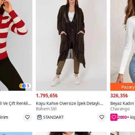
5
Pazary
1.795,65₺
326,35₺
 Ve Çift Renkli
Koyu Kahve Oversize İpek Detaylı
Beyaz Kadın 
Bohem Stil
Charango
Uzun Hırka
Detaylı Bluz
2000+
İnce
Tükenmek Üzere
%5 Kupon