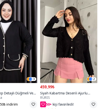
3
2
459,99₺
ep Detaylı Düğmeli Ve
Siyah Kabartma Desenli Ajurlu
da
RURIS
Burgu Hırka
Mevsimlik Triko Hırka
50+
Standart