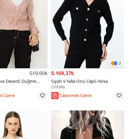
2
519,90₺
5.169,37₺
va Desenli Düğme
Siyah V Yaka Onü Cepli Hırka
Onteks
 Hırka
go
Hızlı Kargo