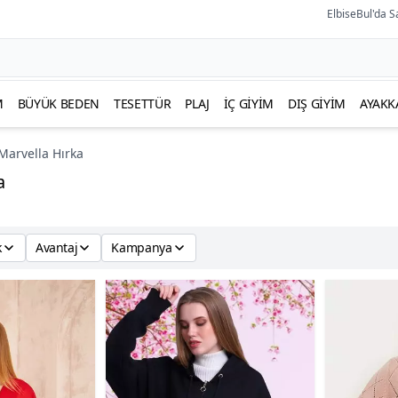
ElbiseBul'da S
M
BÜYÜK BEDEN
TESETTÜR
PLAJ
İÇ GIYIM
DIŞ GIYIM
AYAKK
Marvella Hırka
a
k
Avantaj
Kampanya