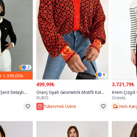
2
6
de
1.399,00₺
499,99₺
3.721,79₺
Şerit Detaylı
Oranj Siyah Geometrik Motifli Kol
Krem Çizgili
RURIS
Onteks
Desenli Detaylı Oversize Triko Hırka
Standart
S,M,L