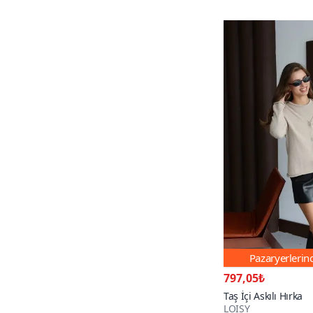
Pazaryerleri
797,05₺
Taş İçi Askılı Hırka
LOISY