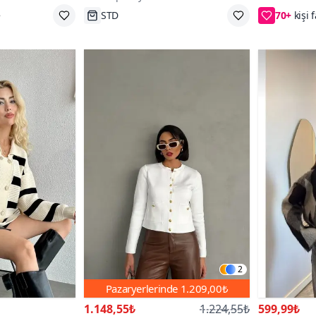
STD
2. ürüne
2
Pazaryerlerinde
1.209,00₺
1.148,55₺
1.224,55₺
599,99₺