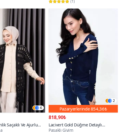
(
1
)
2
6
Pazaryerlerinde
854,36₺
818,90₺
lik Saçaklı Ve Ajurlu
Lacivert Gold Düğme Detaylı
da
Pasaklı Giyim
Hırka
Yumuşak Dokulu Kısa Triko Hırka
100+