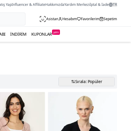
atış Yap
Influencer & Affiliate
Hakkımızda
Yardım Merkezi
İptal & İade
TR
Asistan
Hesabım
Favorilerim
Sepetim
yeni
ABI
İNDIRIM
KUPONLAR
Sırala: Popüler