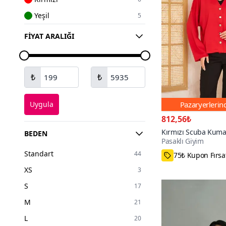
Yeşil
5
Haki
4
FIYAT ARALIĞI
Bordo
4
Pembe
4
₺
₺
Lacivert
4
Sarı
3
Pazaryerleri
Uygula
Turuncu
2
812,56₺
Renkli
1
Kırmızı Scuba Kum
BEDEN
Pasaklı Giyim
Düğme Detaylı Cepli
Standart
44
35₺ daha az öd
XS
3
S
17
M
21
L
20