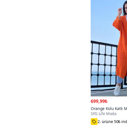
Sohotique By P
1
Two Mail
1
Zentoni
5
699,99₺
Orange Kolu Katlı 
SFG Life Moda
Triko Şık Hırka
Standart