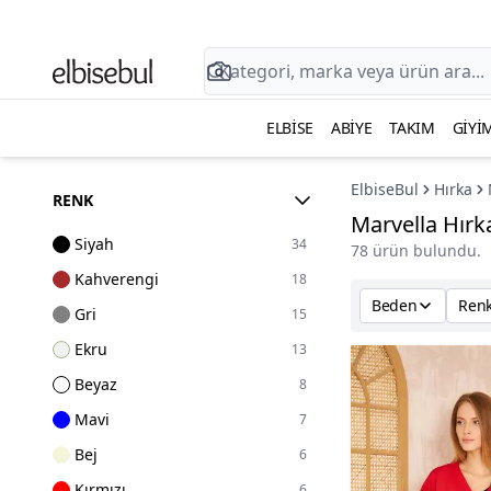
ELBISE
ABIYE
TAKIM
GIYI
ElbiseBul
Hırka
RENK
Marvella Hırk
Siyah
34
78 ürün bulundu.
Kahverengi
18
Beden
Ren
Gri
15
Ekru
13
Beyaz
8
Mavi
7
Bej
6
Kırmızı
6