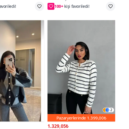
 50₺ indirim
2. ürüne 50₺ indirim
2
Pazaryerlerinde
1.399,00₺
1.329,05₺