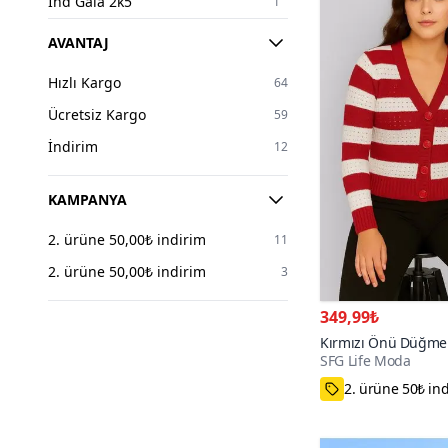
Ind Gala 2k5
1
Joinus
3
AVANTAJ
LOISY
5
Hızlı Kargo
64
Luvita Co
3
Ücretsiz Kargo
59
Mimya
1
İndirim
12
Modamihram
1
Nissra
1
KAMPANYA
Onteks
15
2. ürüne 50,00₺ indirim
11
Pasaklı Giyim
3
2. ürüne 50,00₺ indirim
3
Quzu
1
349,99₺
Robin
3
Kırmızı Önü Düğmeli
RURIS
2
SFG Life Moda
Triko Hırka
Select Moda
1
Standart
SFG Life Moda
11