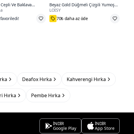
 Cepli Ve Baklava
Beyaz Gold Düğmeli Çizgili Yumoş
da
LOISY
 Hırka
Triko Hırka
 50₺ indirim
Standart
ırka
Deafox Hırka
Kahverengi Hırka
ri Hırka
Pembe Hırka
İNDİR
İNDİR
Google Play
App Store