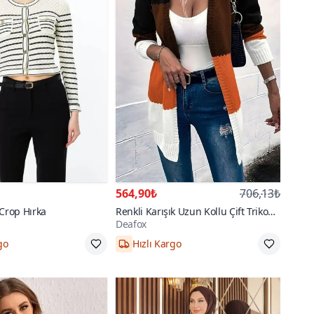
564,90₺
706,13₺
 Crop Hırka
Renkli Karışık Uzun Kollu Çift Triko
Deafox
Hırka
Standart