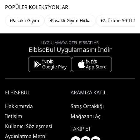
POPÜLER KOLEKSIYONLAR
Pasaklı Giyim
Pasaklı Giyim Hırka
2. Ürüne 50 TL İn
UYGULAMAYA ÖZEL FIRSATLAR
ElbiseBul Uygulamasını İndir
İNDİR
İNDİR
Google Play
App Store
ELBISEBUL
ARAMIZA KATIL
Hakkımızda
Satış Ortaklığı
İletişim
Mağazanı Aç
Kullanıcı Sözleşmesi
TAKIP ET
Aydınlatma Metni