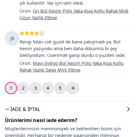
şık kullanilir. Yaz için tam ideal.
Ürün
:
Gri Bol Kesim Polo Yaka Kısa Kollu Rahat Midi
Uzun Yazlık Elbise
JB
Rengi falan cok guzel de bana yakışmadı ya. Bol
kesim yazıyodu ama ben daha dökümlü bi şey
bekliyodum. Üzerimde garip durdu o yuzden iade.
Ürün
:
Mavi İndigo Bol Kesim Polo Yaka Kısa Kollu
Rahat Yazlık Salaş Mini Elbise
1
2
3
4
5
İADE & İPTAL
Ürünlerimi nasıl iade ederim?
Müşterilerimizin memnuniyeti ve beklentileri bizim için
önemlidir. Herhangi bir nedenle siparişinden memnun