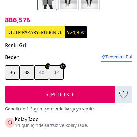
886,57₺
DİĞER PAZARYERLERİNDE
924,96₺
Renk
:
Gri
Beden
Bedenimi Bul
36
38
40
42
SEPETE EKLE
Genellikle 1-3 gün içerisinde kargoya verilir
Kolay İade
14 gün içinde şartsız ve kolay iade.