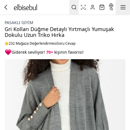
TR
PASAKLI GIYIM
Gri Kolları Düğme Detaylı Yırtmaçlı Yumuşak
Dokulu Uzun Triko Hırka
232 Mağaza Değerlendirmesi
Soru Cevap
Giderek seviliyor!
70+
kişinin favorisi!