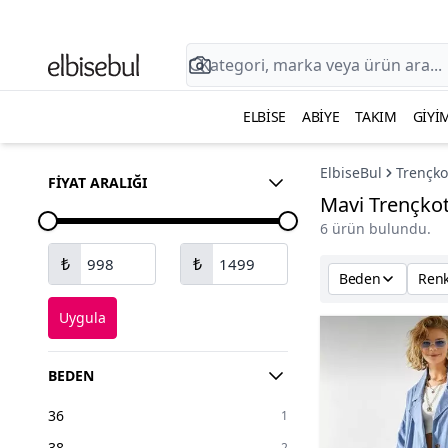
ELBISE
ABIYE
TAKIM
GIYI
ElbiseBul
Trençko
FIYAT ARALIĞI
Mavi Trençko
6 ürün bulundu.
₺
₺
Beden
Ren
Uygula
BEDEN
36
1
38
2