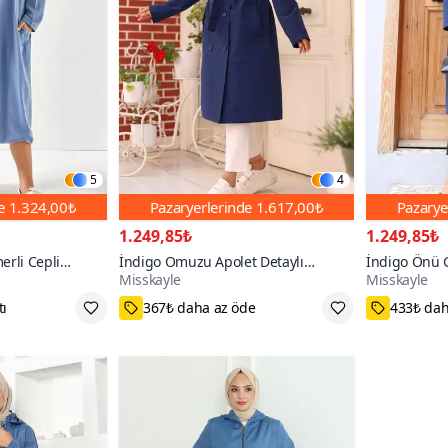
5
4
de
1.324,00₺
Pazaryerlerinde
1.617,00₺
Pazarye
1.249,85₺
1.249,85₺
erli Cepli
İndigo Omuzu Apolet Detaylı
İndigo Önü G
Misskayle
Misskayle
okulu Uzun
Trençkot
tı
367₺ daha az öde
433₺ dah