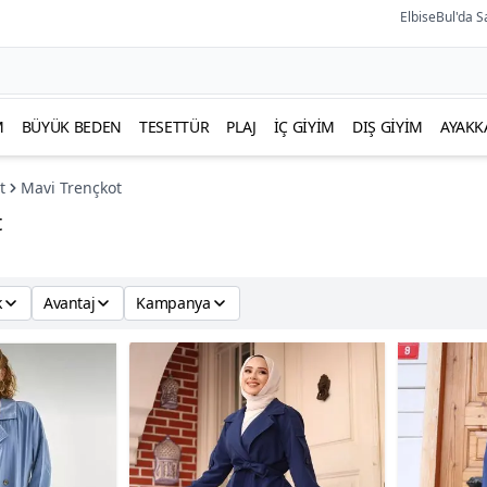
ElbiseBul'da S
M
BÜYÜK BEDEN
TESETTÜR
PLAJ
İÇ GIYIM
DIŞ GIYIM
AYAKK
t
Mavi Trençkot
t
k
Avantaj
Kampanya