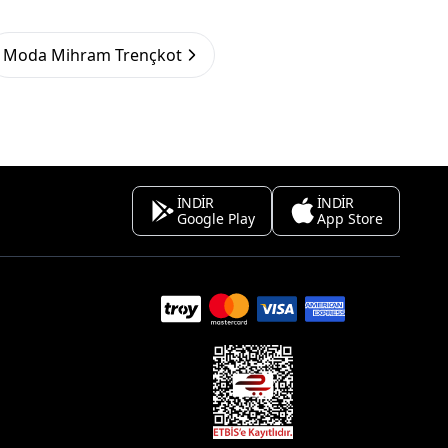
Moda Mihram Trençkot
İNDİR
İNDİR
Google Play
App Store