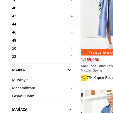
40
5
42
4
44
3
46
4
48
3
50
3
Pazaryerlerin
52
1
1.269,05₺
Mavi İnce Salaş Kem
MARKA
Pasaklı Giyim
Düğmeli Yumuşak D
Hırka Trençkot
75₺ Kupon Fırsa
Misskayle
3
Modamihram
2
Pasaklı Giyim
1
MAĞAZA