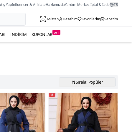
atış Yap
Influencer & Affiliate
Hakkımızda
Yardım Merkezi
İptal & İade
TR
Asistan
Hesabım
Favorilerim
Sepetim
yeni
ABI
İNDIRIM
KUPONLAR
Sırala: Popüler