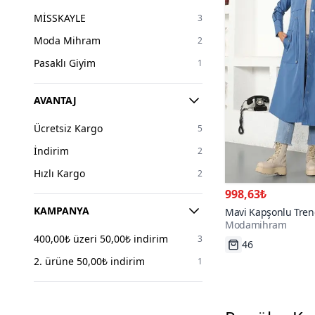
MİSSKAYLE
3
Moda Mihram
2
Pasaklı Giyim
1
AVANTAJ
Ücretsiz Kargo
5
İndirim
2
Hızlı Kargo
2
998,63₺
KAMPANYA
Mavi Kapşonlu Tren
Modamihram
200+
400,00₺ üzeri 50,00₺ indirim
3
46
2. ürüne 50,00₺ indirim
1