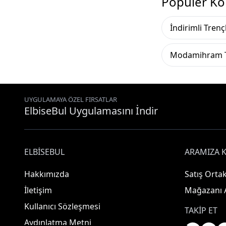
Popüler Ko
İndirimli Tren
Modamihram T
UYGULAMAYA ÖZEL FIRSATLAR
ElbiseBul Uygulamasını İndir
ELBISEBUL
ARAMIZA K
Hakkımızda
Satış Ortak
İletişim
Mağazanı 
Kullanıcı Sözleşmesi
TAKIP ET
Aydınlatma Metni