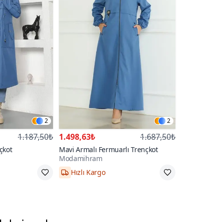
2
2
1.187,50₺
1.498,63₺
1.687,50₺
çkot
Mavi Armalı Fermuarlı Trençkot
Modamihram
Hızlı Kargo