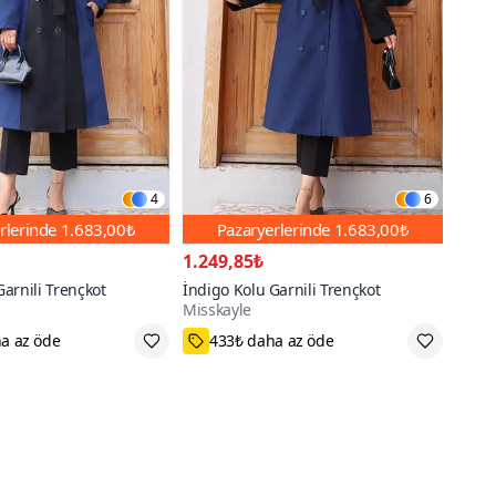
4
6
rlerinde
1.683,00₺
Pazaryerlerinde
1.683,00₺
1.249,85₺
arnili Trençkot
İndigo Kolu Garnili Trençkot
Misskayle
a az öde
433₺ daha az öde