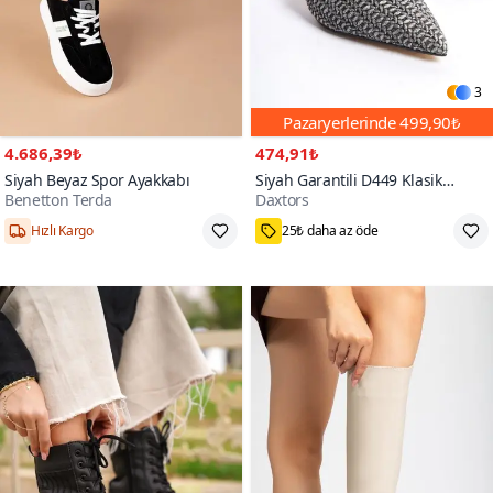
3
Pazaryerlerinde
499,90₺
4.686,39₺
474,91₺
Siyah Beyaz Spor Ayakkabı
Siyah Garantili D449 Klasik
Benetton Terda
Daxtors
Topuklu Ayakkabı
1000+
Hızlı Kargo
25₺ daha az öde