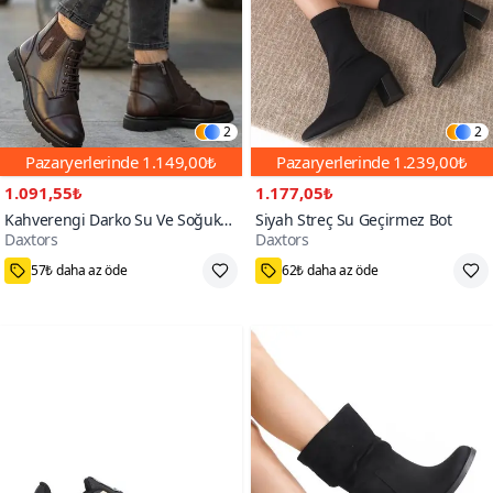
2
2
Pazaryerlerinde
1.149,00₺
Pazaryerlerinde
1.239,00₺
1.091,55₺
1.177,05₺
Kahverengi Darko Su Ve Soğuk
Siyah Streç Su Geçirmez Bot
Daxtors
Daxtors
Geçirmez İçi Kürklü Bot
100+
600+
57₺ daha az öde
62₺ daha az öde