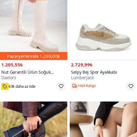
Pazaryerlerinde
1.269,00₺
1.205,55₺
2.729,99₺
Nut Garantili Ürün Soğuk
Selpy Bej Spor Ayakkabı
Daxtors
Lumberjack
Geçirmez Kışlık Çizme
11000+
63₺ daha az öde
Hızlı Kargo