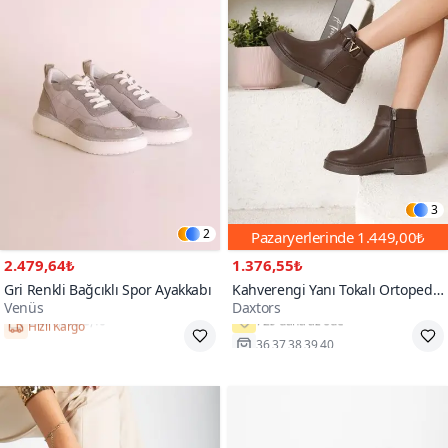
3
2
Pazaryerlerinde
1.449,00₺
2.479,64₺
1.376,55₺
Gri Renkli Bağcıklı Spor Ayakkabı
Kahverengi Yanı Tokalı Ortopedik
Venüs
Daxtors
Soğuk Geçirmez Bot
Hızlı Kargo
36,37,38,39,40