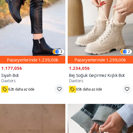
3
2
Pazaryerlerinde
1.239,00₺
Pazaryerlerinde
1.299,00₺
1.177,05₺
1.234,05₺
Siyah Bot
Bej Soğuk Geçirmez Kışlık Bot
Daxtors
Daxtors
27000+
4000+
62₺ daha az öde
65₺ daha az öde