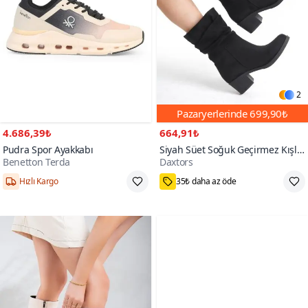
2
Pazaryerlerinde
699,90₺
4.686,39₺
664,91₺
Pudra Spor Ayakkabı
Siyah Süet Soğuk Geçirmez Kışlık
Benetton Terda
Daxtors
Bot
1000+
Hızlı Kargo
35₺ daha az öde