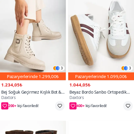
3
3
Pazaryerlerinde
1.299,00₺
Pazaryerlerinde
1.099,00₺
1.234,05₺
1.044,05₺
Bej Soğuk Geçirmez Kışlık Bot &
Beyaz Bordo Sanbo Ortopedik
Daxtors
Daxtors
Bootie
Unisex Sneaker Spor Ayakkabı
200+
400+
65₺ daha az öde
55₺ daha az öde