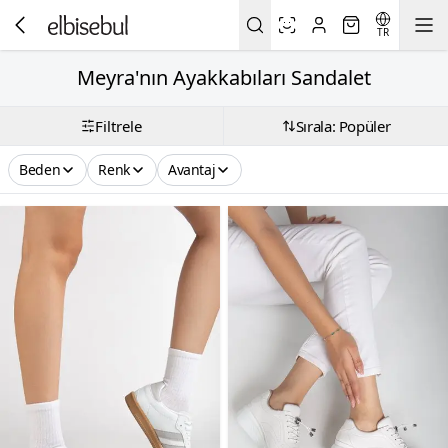
TR
Meyra'nın Ayakkabıları Sandalet
Filtrele
Sırala: Popüler
Beden
Renk
Avantaj