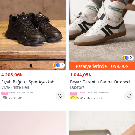
2
2
Pazaryerlerinde
1.099,00₺
4.203,06₺
1.044,05₺
Siyah Bağcıklı Spor Ayakkabı
Beyaz Garantili Carina Ortopedik
Viva-kriste Bell
Daxtors
Sneaker Spor Ayakkabı
2
7000+
37,39,40
55₺ daha az öde