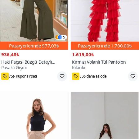
5
Pazaryerlerinde
977,03₺
Pazaryerlerinde
1.700,00₺
936,48₺
1.615,00₺
Haki Paçası Büzgü Detaylı
Kırmızı Volanlı Tül Pantolon
Pasaklı Giyim
Kikiriki
Aerobin Kumaş Beli Lastikli
100+
Rahat Kesim Pantolon
75₺ Kupon Fırsatı
85₺ daha az öde