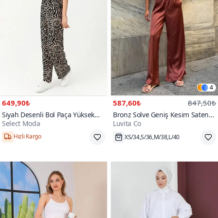
4
649,90₺
587,60₺
847,50₺
Siyah Desenli Bol Paça Yüksek
Bronz Solve Geniş Kesim Saten
Select Moda
Luvita Co
Bel Pantolon
Pantolon
Hızlı Kargo
XS/34,S/36,M/38,L/40