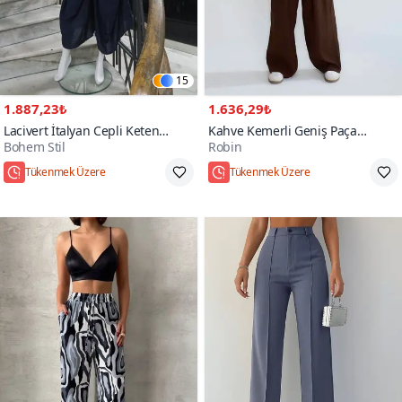
15
1.887,23₺
1.636,29₺
Lacivert İtalyan Cepli Keten
Kahve Kemerli Geniş Paça
Bohem Stil
Robin
Şalvar Pantolon
Pantolon
Hızlı Kargo
Hızlı Kargo