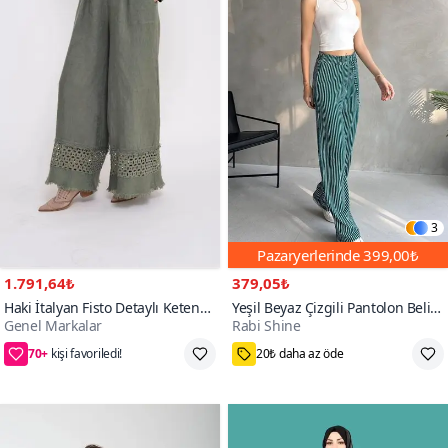
3
Pazaryerlerinde
399,00₺
1.791,64₺
379,05₺
Haki İtalyan Fisto Detaylı Keten
Yeşil Beyaz Çizgili Pantolon Beli
Genel Markalar
Rabi Shine
Pantolon
Lastikli Bürümcük
70+
Standart
S,M,L