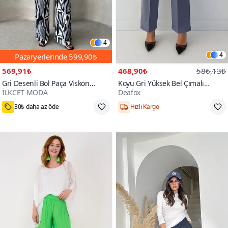
4
4
Pazaryerlerinde
599,90₺
569,91₺
468,90₺
586,13₺
Gri Desenli Bol Paça Viskon
Koyu Gri Yüksek Bel Çımalı
İLKCET MODA
Deafox
Pantolon
Fermuarlı Ve Düğmeli Krep
100+
Kumaş Pantolon
30₺ daha az öde
Hızlı Kargo