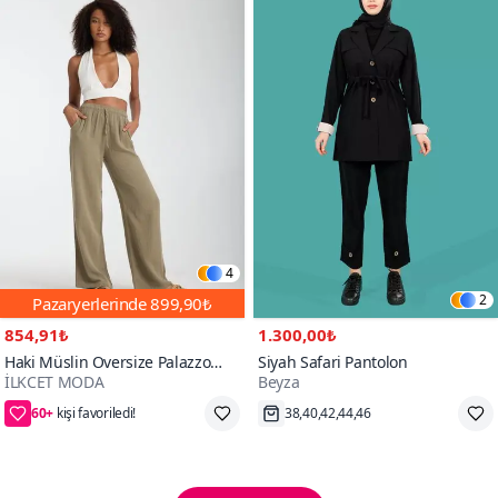
4
2
Pazaryerlerinde
899,90₺
854,91₺
1.300,00₺
Haki Müslin Oversize Palazzo
Siyah Safari Pantolon
İLKCET MODA
Beyza
Pantolon
60+
45₺ daha az öde
Hızlı Kargo