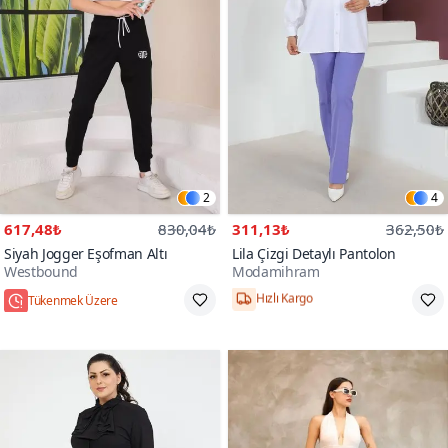
2
4
617,48₺
830,04₺
311,13₺
362,50₺
Siyah Jogger Eşofman Altı
Lila Çizgi Detaylı Pantolon
Westbound
Modamihram
Tükenmek Üzere
Hızlı Kargo