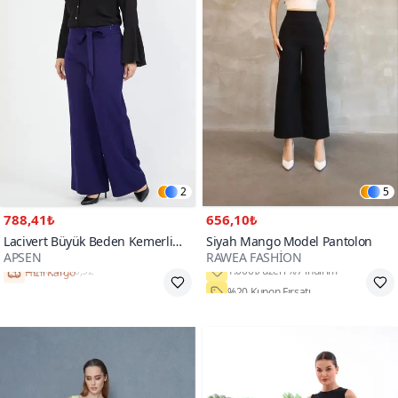
2
5
788,41₺
656,10₺
Lacivert Büyük Beden Kemerli
Siyah Mango Model Pantolon
APSEN
RAWEA FASHİON
Pantolon
Hızlı Kargo
%20 Kupon Fırsatı