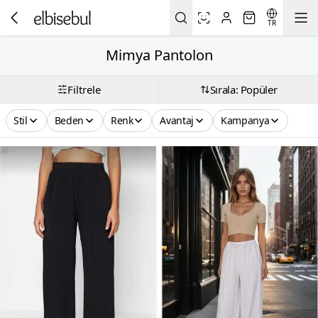
TR
Mimya Pantolon
Filtrele
Sırala: Popüler
Stil
Beden
Renk
Avantaj
Kampanya