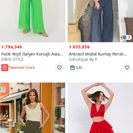
3
1.794,34₺
1.033,85₺
Fıstık Yeşili Italyan Korsajlı Astarlı
Antrasit Modal Kumaş Pensli
EREN STYLE
Sohotique By P
İpek Wes Pantolon
Pantolon
Tükenmek Üzere
S,XL