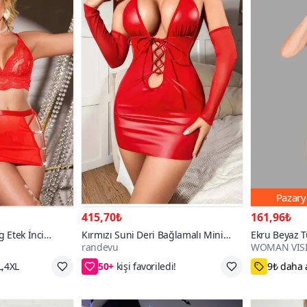
Pazary
415,70₺
161,96₺
g Etek İnci
Kırmızı Suni Deri Bağlamalı Mini
Ekru Beyaz Tü
randevu
WOMAN VIS
Elbise Kolluk Seti
Desenli Dante
50+
Yırtmaçlı
S,M,L,XL,2XL
XS-S