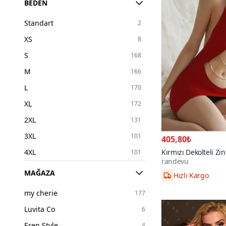
BEDEN
Standart
2
XS
8
S
168
M
166
L
170
XL
172
2XL
131
3XL
101
405,80₺
4XL
Kırmızı Dekolteli Zin
101
randevu
Babydoll
36
1
MAĞAZA
2XL/3XL,S/M,L/X
38
1
my cherie
177
40
1
Luvita Co
6
42
1
Eren Style
4