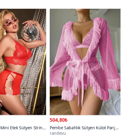
504,80₺
i Mini Etek Sütyen String
Pembe Sabahlık Sütyen Külot Parça
randevu
m
Takım
200+