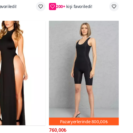
S/M,L/XL,4XL
S/M,L/XL,2XL,3XL,4XL
Pazaryerlerinde
800,00₺
760,00₺