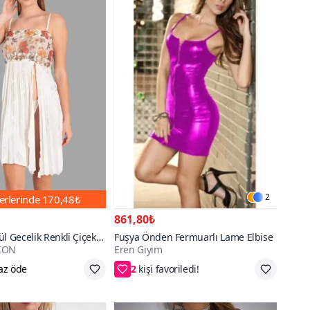
2
erlerinde
170,48₺
861,80₺
l Gecelik Renkli Çiçek
Fuşya Önden Fermuarlı Lame Elbise
ION
Eren Giyim
l Detaylı Askılı
2
S/M,L/XL