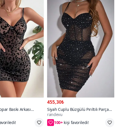
455,30₺
eopar Baskı Arkası
Siyah Cuplu Büzgülü Pırıltılı Parça
randevu
bise
Takım Elbise
100+
,2XL/3XL,4XL
S/M,L/XL,2XL/3XL,4XL