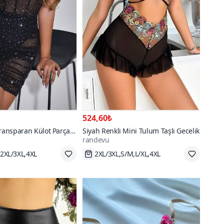
524,60₺
Transparan Külot Parça
Siyah Renkli Mini Tulum Taşlı Gecelik
randevu
go
Hızlı Kargo
70+