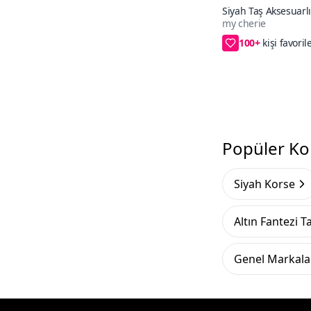
Siyah Taş Aksesuarl
my cherie
Mini Fantezi Gecelik
100+
2XL/3XL,S/M,L/X
Popüler Ko
Siyah Korse
Altın Fantezi T
Genel Markalar