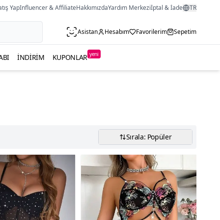
atış Yap
Influencer & Affiliate
Hakkımızda
Yardım Merkezi
İptal & İade
TR
Asistan
Hesabım
Favorilerim
Sepetim
yeni
ABI
İNDIRIM
KUPONLAR
Sırala: Popüler