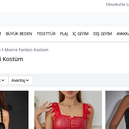
ElbiseBul'da S
M
BÜYÜK BEDEN
TESETTÜR
PLAJ
İÇ GIYIM
DIŞ GIYIM
AYAKK
m
Miorre Fantezi Kostüm
zi Kostüm
k
Avantaj