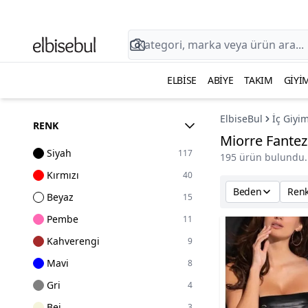
ELBISE
ABIYE
TAKIM
GIYI
ElbiseBul
İç Giyi
RENK
Miorre Fante
Siyah
117
195 ürün bulundu.
Kırmızı
40
Beden
Ren
Beyaz
15
Pembe
11
Kahverengi
9
Mavi
8
Gri
4
Bej
3