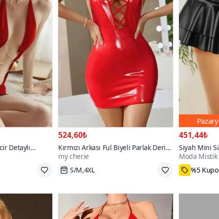
Pazary
524,60₺
451,44₺
cir Detaylı
Kırmızı Arkası Ful Biyeli Parlak Deri
Siyah Mini S
my cherie
Moda Mistik
Görünümlü Elbise
Fırfırlı Suni
Etek
L
Hızlı Kargo
24₺ daha
700+
1000+