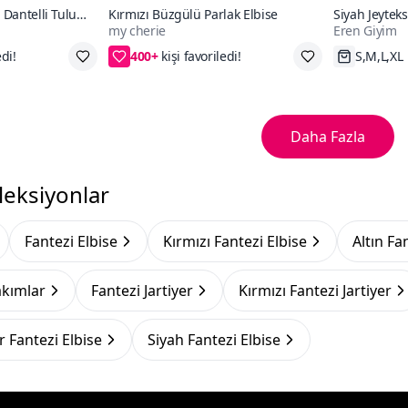
ı Dantelli Tulum
Kırmızı Büzgülü Parlak Elbise
Siyah Jeyteks
my cherie
Eren Giyim
400+
L,4XL
S/M,L/XL,2XL/3XL,4XL
Hızlı Kar
Daha Fazla
leksiyonlar
Fantezi Elbise
Kırmızı Fantezi Elbise
Altın Fa
akımlar
Fantezi Jartiyer
Kırmızı Fantezi Jartiyer
 Fantezi Elbise
Siyah Fantezi Elbise