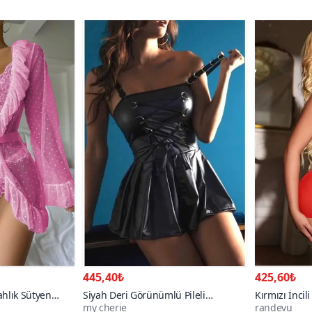
445,40₺
425,60₺
hlık Sütyen
Siyah Deri Görünümlü Pileli
Kırmızı İncil
my cherie
randevu
Aksesuar Bağlamalı Mini Elbise
Gecelik Takı
80+