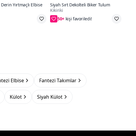
 Derin Yırtmaçlı Elbise
Siyah Sırt Dekolteli Biker Tulum
Kikiriki
50+
go
40₺ daha az öde
ntezi Elbise
Fantezi Takımlar
Külot
Siyah Külot