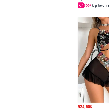
2XL/3XL,S/M,L/X
524,60₺