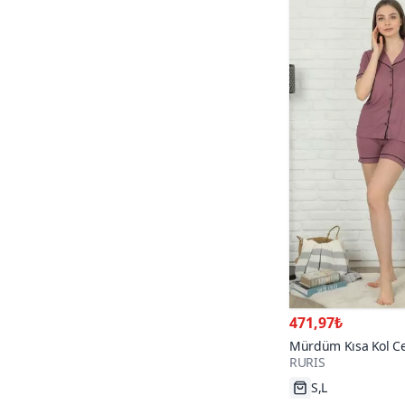
471,97₺
Mürdüm Kısa Kol Ceps
RURIS
Viskon Pijama Takı
S,L