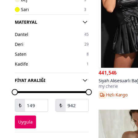
Sarı
3
Altın
2
MATERYAL
Gümüş
2
Dantel
45
Turuncu
1
Deri
29
Ekru
1
Saten
8
Mor
1
Kadife
1
Lacivert
1
441,54₺
FIYAT ARALIĞI
Siyah Aksesuarlı Ba
my cherie
Elbise Pileli Gecelik
4XL,S,M,L,XL,2XL
₺
₺
Uygula