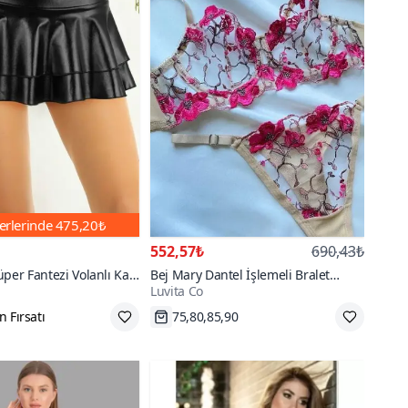
erlerinde
475,20₺
552,57₺
690,43₺
üper Fantezi Volanlı Kat
Bej Mary Dantel İşlemeli Bralet
Luvita Co
 Deri Görünümlü Seksi
Takım
 az öde
75,80,85,90