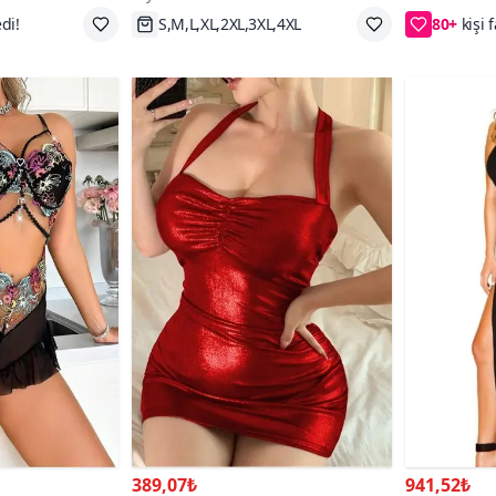
Gecelik
L,4XL
Hızlı Kargo
2XL/3XL,
389,07₺
941,52₺