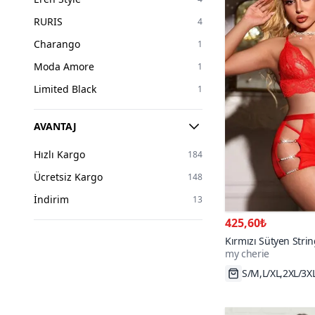
75
5
RURIS
4
80
8
Charango
1
85
7
Moda Amore
1
90
6
Limited Black
1
95
2
AVANTAJ
Hızlı Kargo
184
Ücretsiz Kargo
148
İndirim
13
425,60₺
Kırmızı Sütyen Strin
my cherie
Detaylı Takım
Hızlı Kargo