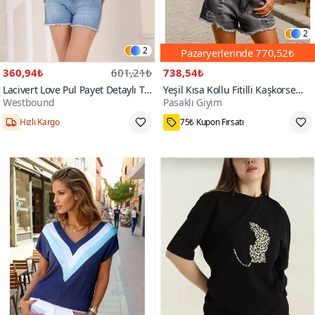
2
2
Pazaryerlerinde
770,52₺
360,94₺
601,21₺
738,54₺
Lacivert Love Pul Payet Detaylı T-
Yeşil Kısa Kollu Fitilli Kaşkorse
Westbound
Pasaklı Giyim
shirt
Viskon Pamuk Polo Yaka T-Shirt
S,M,L,XXL,XL
32₺ daha az öde