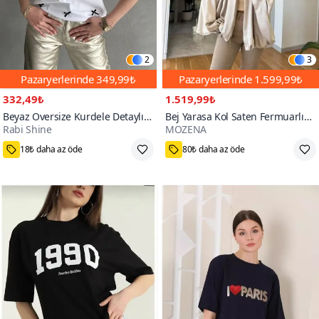
2
3
Pazaryerlerinde
349,99₺
Pazaryerlerinde
1.599,99₺
332,49₺
1.519,99₺
Beyaz Oversize Kurdele Detaylı
Bej Yarasa Kol Saten Fermuarlı
Rabi Shine
MOZENA
Tshirt
Bomber Ceket
100+
18₺ daha az öde
80₺ daha az öde