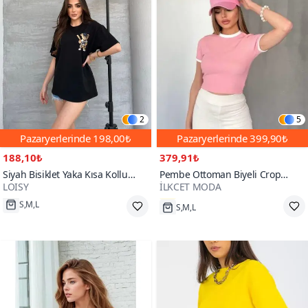
2
5
Pazaryerlerinde
198,00₺
Pazaryerlerinde
399,90₺
188,10₺
379,91₺
Siyah Bisiklet Yaka Kısa Kollu
Pembe Ottoman Biyeli Crop
LOISY
İLKCET MODA
Oversize Tshirt
Tshirt
S,M,L
S,M,L