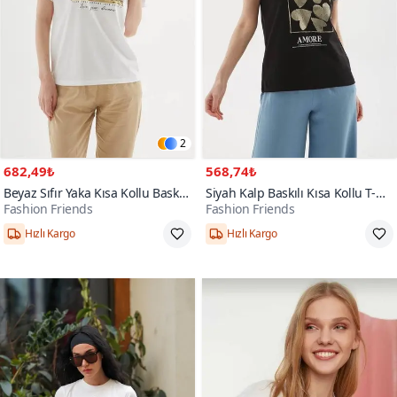
2
682,49₺
568,74₺
Beyaz Sıfır Yaka Kısa Kollu Baskılı
Siyah Kalp Baskılı Kısa Kollu T-
Fashion Friends
Fashion Friends
T-shirt
shirt
Hızlı Kargo
Hızlı Kargo