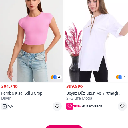
4
7
304,74₺
399,99₺
Pembe Kısa Kollu Crop
Beyaz Düz Uzun Ve Yırtmaçlı
Dilvin
SFG Life Moda
Duble Kol Önü Baskısız T-shirt
100+
Tunik
Hızlı Kargo
2. ürüne 50₺ indirim