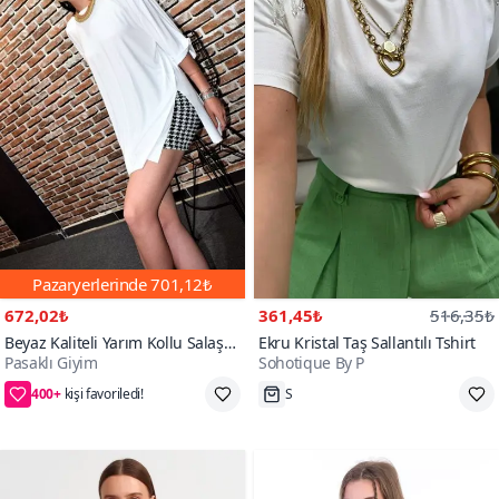
Pazaryerlerinde
701,12₺
672,02₺
361,45₺
516,35₺
Beyaz Kaliteli Yarım Kollu Salaş
Ekru Kristal Taş Sallantılı Tshirt
Pasaklı Giyim
Sohotique By P
Bol Oversize Uzun Tunik T-shirt
400+
2. ürüne 50₺ indirim
Tükenmek Üzere