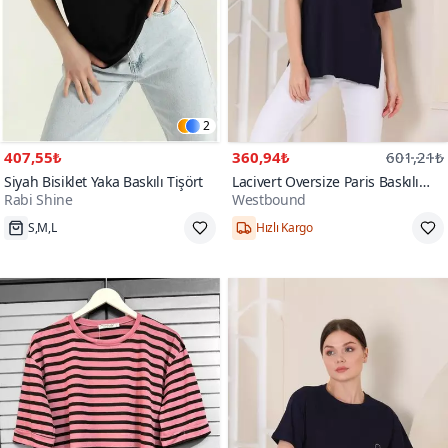
2
407,55₺
360,94₺
601,21₺
Siyah Bisiklet Yaka Baskılı Tişört
Lacivert Oversize Paris Baskılı
Rabi Shine
Westbound
Yırtmaçlı T-shirt
S,M,L
Hızlı Kargo