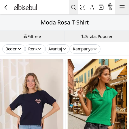
TR
Moda Rosa T-Shirt
Filtrele
Sırala: Popüler
Beden
Renk
Avantaj
Kampanya