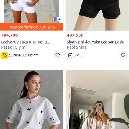
4
Pazaryerlerinde
735,21₺
704,70₺
407,55₺
Lacivert V Yaka Kısa Kollu
Siyah Bisiklet Yaka Leopar Baskılı
Pasaklı Giyim
Rabi Shine
Terletmez Tişört / Bluz
Tişört
75₺ Kupon Fırsatı
S,M,L
200+