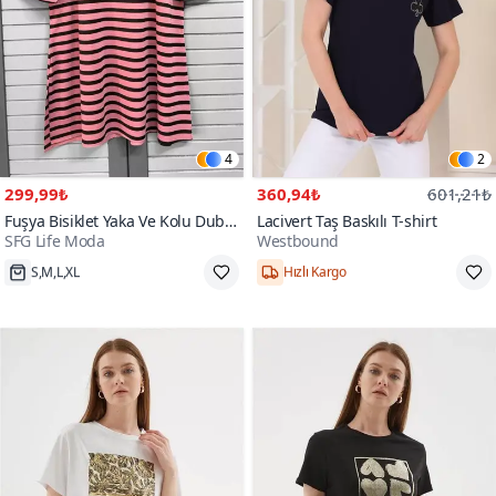
4
2
299,99₺
360,94₺
601,21₺
Fuşya Bisiklet Yaka Ve Kolu Duble
Lacivert Taş Baskılı T-shirt
SFG Life Moda
Westbound
Kol Eteği Yırtmaçlı Çizgili T-hsirt
Tunik
S,M,L,XL
Hızlı Kargo