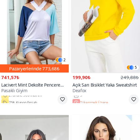
2
5
Pazaryerlerinde
773,68₺
741,57₺
199,90₺
249,88₺
Lacivert Mint Dekolte Pencere
Açık Sarı Bisiklet Yaka Sweatshirt
Pasaklı Giyim
Deafox
Detaylı Kısa Kollu Beyaz T-shirt
75₺ Kupon Fırsatı
Tükenmek Üzere