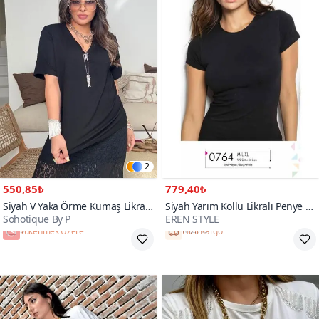
2
550,85₺
779,40₺
Siyah V Yaka Örme Kumaş Likralı
Siyah Yarım Kollu Likralı Penye T-
Sohotique By P
EREN STYLE
Tshirt
Shirt
Tükenmek Üzere
Hızlı Kargo