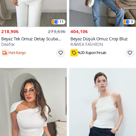
11
3
218,90₺
273,63₺
404,10₺
Beyaz Tek Omuz Detay Scuba
Beyaz Düşük Omuz Crop Bluz
Deafox
RAWEA FASHİON
Krep Kumaş Bluz
Hızlı Kargo
%20 Kupon Fırsatı