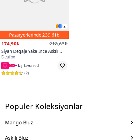
2
Pazaryerlerinde
239,61₺
174,90₺
218,63₺
Siyah Degaje Yaka İnce Askılı
Deafox
Sandy Kumaş Bluz
600+
kişi favoriledi!
65₺ daha az öde
(
2
)
Popüler Koleksiyonlar
Mango Bluz
Askılı Bluz