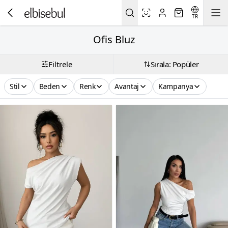
TR
Ofis Bluz
Filtrele
Sırala: Popüler
Stil
Beden
Renk
Avantaj
Kampanya