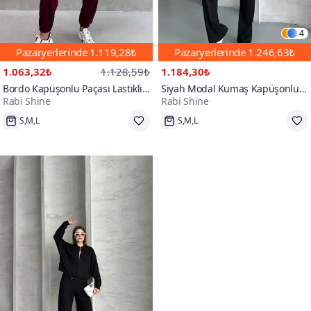
4
Pazaryerlerinde
1.119,28₺
Pazaryerlerinde
1.246,63₺
1.063,32₺
1.128,59₺
1.184,30₺
Bordo Kapüşonlu Paçası Lastikli
Siyah Modal Kumaş Kapüşonlu
Rabi Shine
Rabi Shine
Modal Eşofman Takım
Eşofman Takım
S,M,L
S,M,L