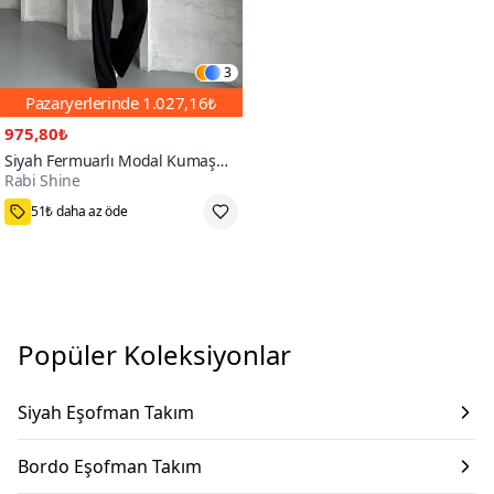
3
Pazaryerlerinde
1.027,16₺
975,80₺
Siyah Fermuarlı Modal Kumaş
Rabi Shine
Eşofman Takım
200+
51₺ daha az öde
Popüler Koleksiyonlar
Siyah Eşofman Takım
Bordo Eşofman Takım