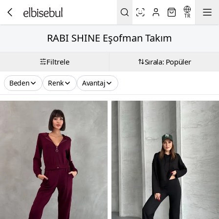
TR
RABI SHINE Eşofman Takım
Filtrele
Sırala: Popüler
Beden
Renk
Avantaj