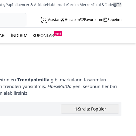
atış Yap
Influencer & Affiliate
Hakkımızda
Yardım Merkezi
İptal & İade
TR
Asistan
Hesabım
Favorilerim
Sepetim
yeni
ABI
İNDIRIM
KUPONLAR
vitrinleri
Trendyolmilla
gibi markaların tasarımları
 trendleri yansıtılmış.
ElbiseBul'da
yeni sezonun her biri
alabilirsiniz.
Sırala: Popüler