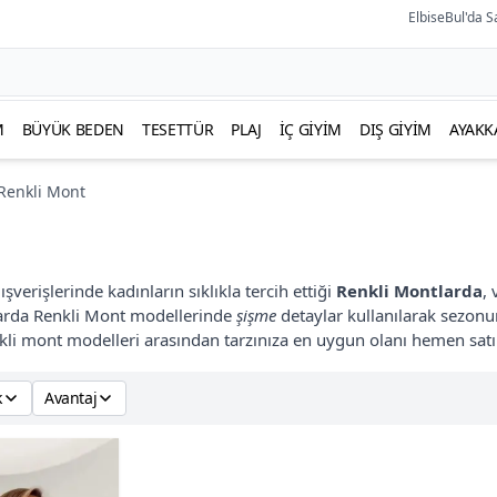
ElbiseBul'da S
M
BÜYÜK BEDEN
TESETTÜR
PLAJ
İÇ GIYIM
DIŞ GIYIM
AYAKK
Renkli Mont
şverişlerinde kadınların sıklıkla tercih ettiği
Renkli Montlarda
, 
larda Renkli Mont modellerinde
şişme
detaylar kullanılarak sezonun
nkli mont modelleri arasından tarzınıza en uygun olanı hemen satın 
k
Avantaj