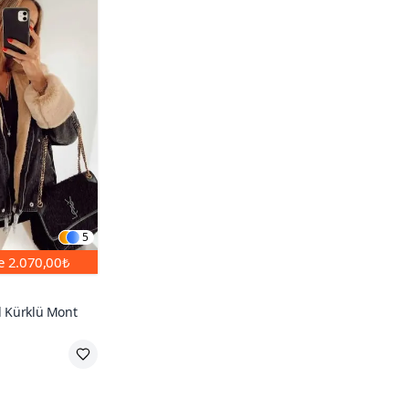
5
de
2.070,00₺
ll Kürklü Mont