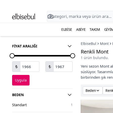
ELBISE
ABIYE
TAKIM
GIYI
ElbiseBul
Mont
FIYAT ARALIĞI
Renkli Mont
1 ürün bulundu.
Yeni sezon Mont alı
₺
₺
süslüyor. Tasarım
birbirinden şık re
Uygula
Beden
Ren
BEDEN
Standart
1