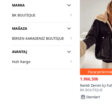
MARKA
BK BOUTİQUE
1
MAĞAZA
BİRSEN KARADENİZ BOUTİQUE
1
AVANTAJ
Hızlı Kargo
1
Pazaryerlerin
1.966,50₺
Renkli Denim İçi Fu
BK BOUTİQUE
Standart