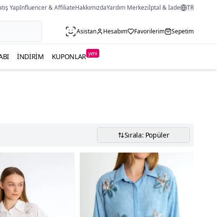
atış Yap
Influencer & Affiliate
Hakkımızda
Yardım Merkezi
İptal & İade
TR
Asistan
Hesabım
Favorilerim
Sepetim
yeni
ABI
İNDIRIM
KUPONLAR
Sırala: Popüler