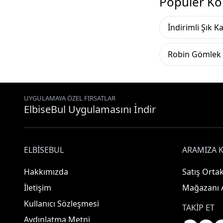
Popüler Ko
İndirimli Şık 
Robin Gömlek
UYGULAMAYA ÖZEL FIRSATLAR
ElbiseBul Uygulamasını İndir
ELBISEBUL
ARAMIZA K
Hakkımızda
Satış Ortak
İletişim
Mağazanı 
Kullanıcı Sözleşmesi
TAKIP ET
Aydınlatma Metni