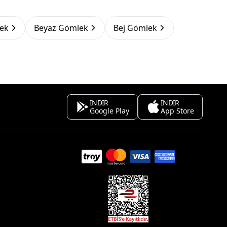
ek
Beyaz Gömlek
Bej Gömlek
İNDİR
İNDİR
Google Play
App Store