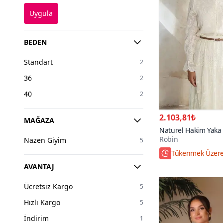
Uygula
BEDEN
Standart
2
36
2
40
2
2.103,81₺
MAĞAZA
Naturel Hakim Yaka K
Robin
Gömlek
Nazen Giyim
5
Tükenmek Üzer
AVANTAJ
Ücretsiz Kargo
5
Hızlı Kargo
5
İndirim
1