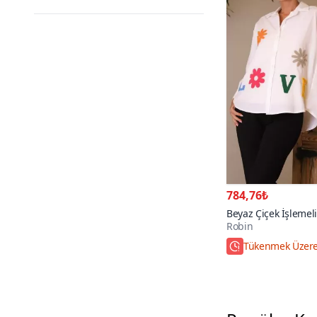
784,76₺
Beyaz Çiçek İşlemel
Robin
Tükenmek Üzer