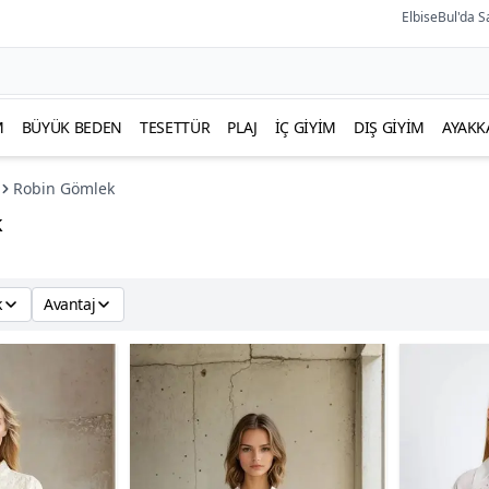
ElbiseBul'da S
M
BÜYÜK BEDEN
TESETTÜR
PLAJ
İÇ GIYIM
DIŞ GIYIM
AYAKK
Robin Gömlek
k
k
Avantaj