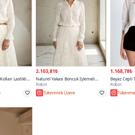
2.103,81₺
1.168,78₺
olları Lastikli
Naturel Yakası Boncuk İşlemeli
Beyaz Cepli 
Robin
Robin
Natural Gömlek
e
Tükenmek Üzere
Tükenme