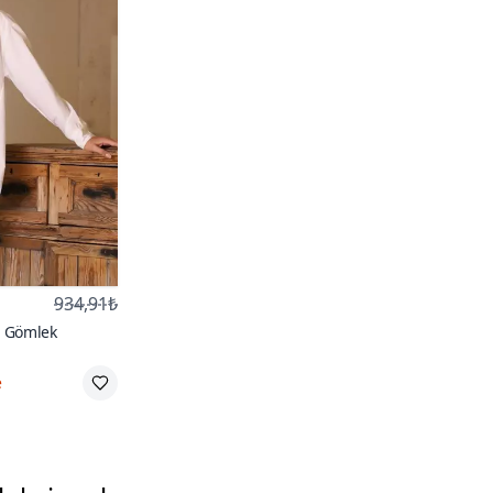
934,91₺
i Gömlek
e