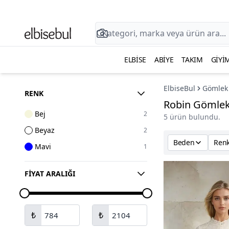
ELBISE
ABIYE
TAKIM
GIYI
ElbiseBul
Gömlek
RENK
Robin Gömle
Bej
2
5 ürün bulundu.
Beyaz
2
Beden
Ren
Mavi
1
FIYAT ARALIĞI
₺
₺