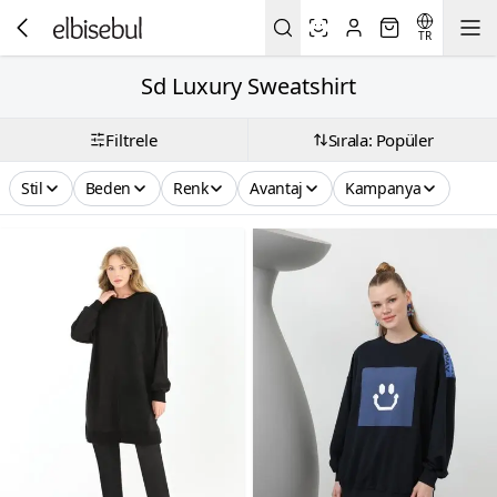
TR
Sd Luxury Sweatshirt
Filtrele
Sırala: Popüler
Stil
Beden
Renk
Avantaj
Kampanya