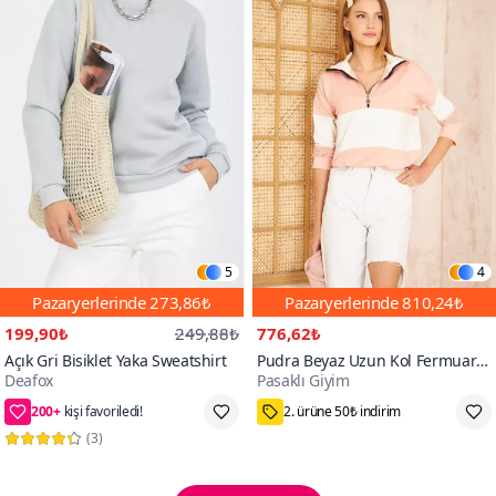
5
4
Pazaryerlerinde
273,86₺
Pazaryerlerinde
810,24₺
199,90₺
249,88₺
776,62₺
Açık Gri Bisiklet Yaka Sweatshirt
Pudra Beyaz Uzun Kol Fermuarlı
Deafox
Pasaklı Giyim
Polo Yaka Color Block Basic Salaş
200+
Bluz Sweatshirt
74₺ daha az öde
75₺ Kupon Fırsatı
(
3
)