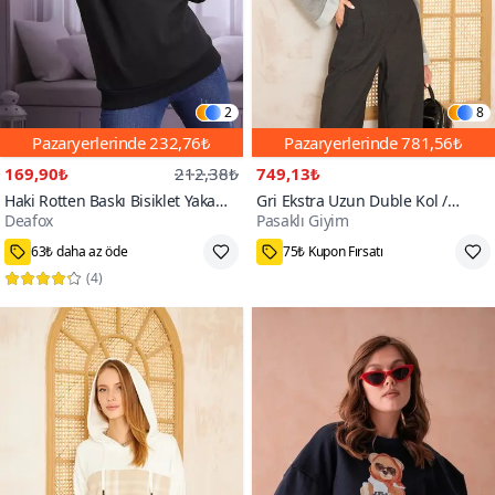
2
8
Pazaryerlerinde
232,76₺
Pazaryerlerinde
781,56₺
169,90₺
212,38₺
749,13₺
Haki Rotten Baskı Bisiklet Yaka
Gri Ekstra Uzun Duble Kol /
Deafox
Pasaklı Giyim
Sweat
Yakası Yırtmaçlı Salaş Bluz
200+
Sweatshirt
63₺ daha az öde
75₺ Kupon Fırsatı
(
4
)