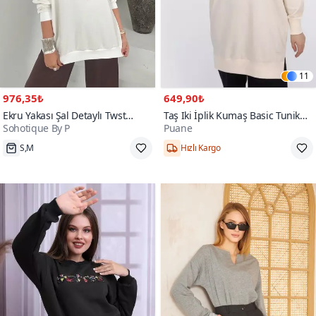
11
976,35₺
649,90₺
Ekru Yakası Şal Detaylı Twst
Taş Iki İplik Kumaş Basic Tunik
Sohotique By P
Puane
Model Sweatshirt
Sweatshirt
S,M
Hızlı Kargo