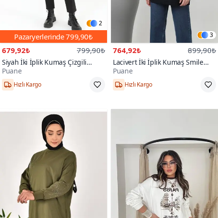
2
3
Pazaryerlerinde
799,90₺
679,92₺
799,90₺
764,92₺
899,90₺
Siyah İki İplik Kumaş Çizgili
Lacivert İki İplik Kumaş Smile
Puane
Puane
Garnili Sweatshirt
Baskılı Oversize Sweatshirt
Hızlı Kargo
Hızlı Kargo