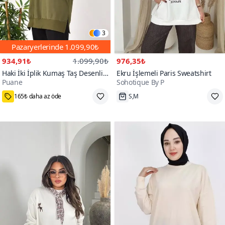
3
Pazaryerlerinde
1.099,90₺
934,91₺
1.099,90₺
976,35₺
Haki İki İplik Kumaş Taş Desenli
Ekru İşlemeli Paris Sweatshirt
Puane
Sohotique By P
Sweatshirt
165₺ daha az öde
S,M