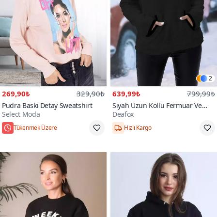
2
269,90₺
329,90₺
639,99₺
799,99₺
Pudra Baskı Detay Sweatshirt
Siyah Uzun Kollu Fermuar Ve
Select Moda
Deafox
Cepli Peluş Sweatshirt
Tükenmek Üzere
Hızlı Kargo