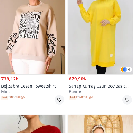
4
738,12₺
679,90₺
Bej Zebra Desenli Sweatshirt
Sarı İp Kumaş Uzun Boy Basic
Mint
Puane
Sweatshirt
Hızlı Kargo
Hızlı Kargo