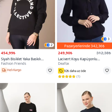
3
2
Pazaryerlerinde
342,36₺
454,99₺
249,90₺
312,38₺
Siyah Bisiklet Yaka Baskılı
Lacivert Koyu Kapüşonlu
Fashion Friends
Deafox
Sweatshirt
Sweatshirt
100+
Hızlı Kargo
92₺ daha az öde
(
1
)