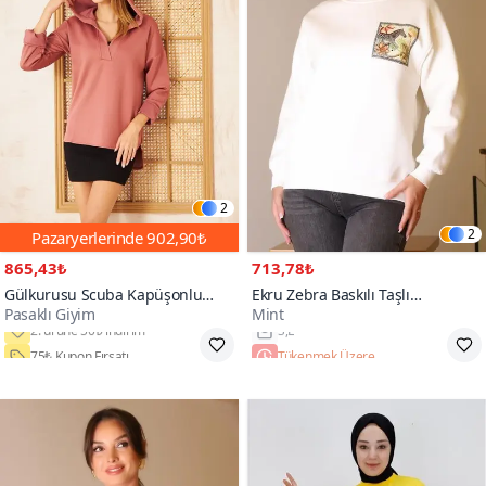
2
2
Pazaryerlerinde
902,90₺
865,43₺
713,78₺
Gülkurusu Scuba Kapüşonlu
Ekru Zebra Baskılı Taşlı
Pasaklı Giyim
Mint
Arkası Uzun Salaş Rahat Kalıp
Sweatshirt
Sweatshirt
75₺ Kupon Fırsatı
Tükenmek Üzere