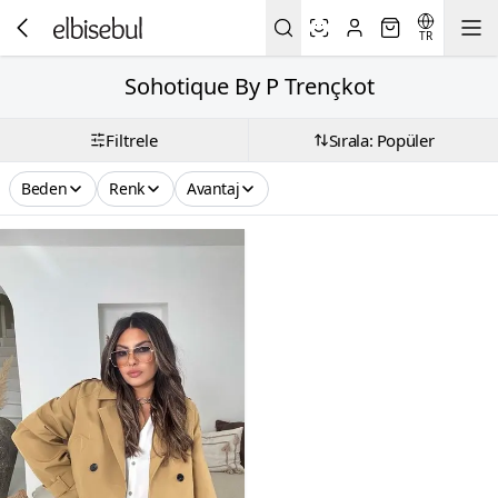
TR
Sohotique By P Trençkot
Filtrele
Sırala: Popüler
Beden
Renk
Avantaj