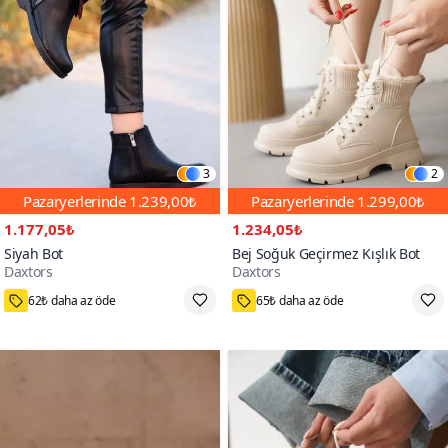
3
2
Pazaryerlerinde
1.239,00₺
Pazaryerlerinde
1.299,00₺
1.177,05₺
1.234,05₺
Siyah Bot
Bej Soğuk Geçirmez Kışlık Bot
Daxtors
Daxtors
27000+
4000+
62₺ daha az öde
65₺ daha az öde