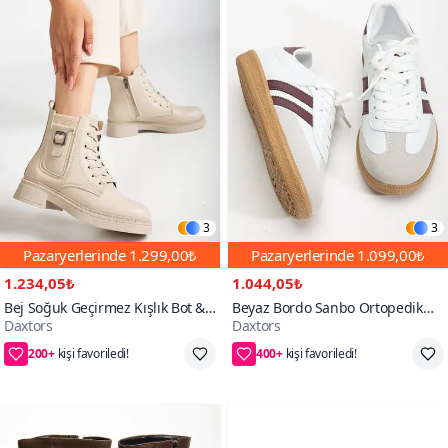
3
3
Pazaryerlerinde
1.299,00₺
Pazaryerlerinde
1.099,00₺
1.234,05₺
1.044,05₺
Bej Soğuk Geçirmez Kışlık Bot &
Beyaz Bordo Sanbo Ortopedik
Daxtors
Daxtors
Bootie
Unisex Sneaker Spor Ayakkabı
200+
400+
65₺ daha az öde
55₺ daha az öde