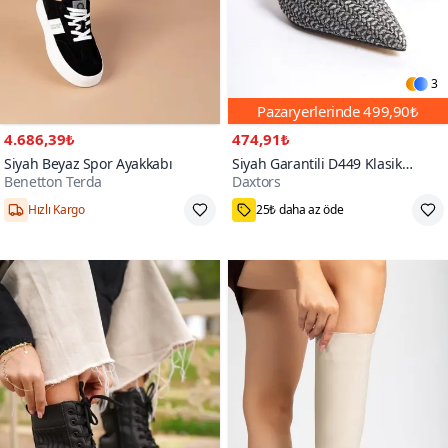
3
Pazaryerlerinde
499,90₺
4.686,39₺
474,91₺
Siyah Beyaz Spor Ayakkabı
Siyah Garantili D449 Klasik
Benetton Terda
Daxtors
Topuklu Ayakkabı
1000+
Hızlı Kargo
25₺ daha az öde