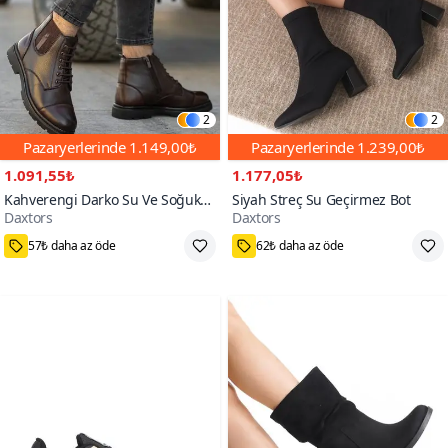
2
2
Pazaryerlerinde
1.149,00₺
Pazaryerlerinde
1.239,00₺
1.091,55₺
1.177,05₺
Kahverengi Darko Su Ve Soğuk
Siyah Streç Su Geçirmez Bot
Daxtors
Daxtors
Geçirmez İçi Kürklü Bot
100+
600+
57₺ daha az öde
62₺ daha az öde