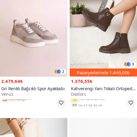
3
2
Pazaryerlerinde
1.449,00₺
2.479,64₺
1.376,55₺
Gri Renkli Bağcıklı Spor Ayakkabı
Kahverengi Yanı Tokalı Ortopedik
Venüs
Daxtors
Soğuk Geçirmez Bot
Hızlı Kargo
36,37,38,39,40