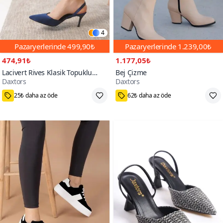
4
Pazaryerlerinde
499,90₺
Pazaryerlerinde
1.239,00₺
474,91₺
1.177,05₺
Lacivert Rives Klasik Topuklu
Bej Çizme
Daxtors
Daxtors
Ayakkabı
39
36,37,38,39
5000+
300+