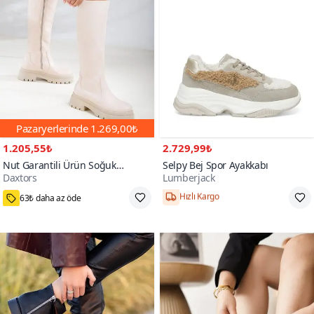
Pazaryerlerinde
1.269,00₺
1.205,55₺
2.729,99₺
Nut Garantili Ürün Soğuk
Selpy Bej Spor Ayakkabı
Daxtors
Lumberjack
Geçirmez Kışlık Çizme
11000+
63₺ daha az öde
Hızlı Kargo