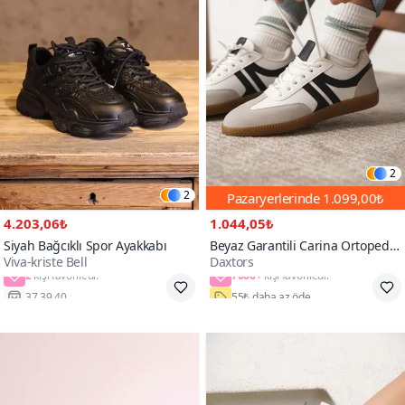
2
2
Pazaryerlerinde
1.099,00₺
4.203,06₺
1.044,05₺
Siyah Bağcıklı Spor Ayakkabı
Beyaz Garantili Carina Ortopedik
Viva-kriste Bell
Daxtors
Sneaker Spor Ayakkabı
2
7000+
37,39,40
55₺ daha az öde