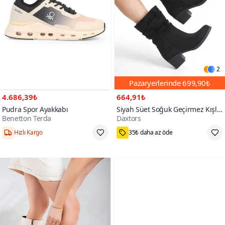
2
Pazaryerlerinde
699,90₺
4.686,39₺
664,91₺
Pudra Spor Ayakkabı
Siyah Süet Soğuk Geçirmez Kışlık
Benetton Terda
Daxtors
Bot
1000+
Hızlı Kargo
35₺ daha az öde