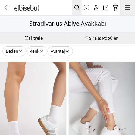
TR
Stradivarius Abiye Ayakkabı
Filtrele
Sırala: Popüler
Beden
Renk
Avantaj