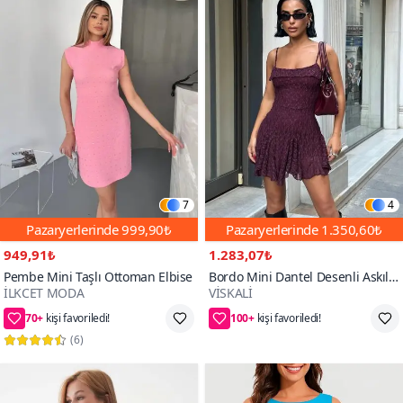
7
4
Pazaryerlerinde
999,90₺
Pazaryerlerinde
1.350,60₺
949,91₺
1.283,07₺
Pembe Mini Taşlı Ottoman Elbise
Bordo Mini Dantel Desenli Askılı
İLKCET MODA
VİSKALİ
Volanlı Elbise
70+
100+
50₺ daha az öde
68₺ daha az öde
(
6
)