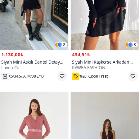
2
3
1.130,00₺
434,51₺
Siyah Mini Askılı Dantel Detay
Siyah Mini Kaşkorse Arkadan
Luvita Co
RAWEA FASHİON
Elbise
Bağlama Detaylı Elbise
XS/34,S/36,M/38,L/40
%20 Kupon Fırsatı