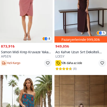
5
8
Pazaryerlerinde
999,00₺
873,91₺
949,05₺
Somon Midi Krep Kruvaze Yaka
Acı Kahve Uzun Sırt Dekolteli
APSEN
LOISY
Detaylı Kemerli Mevsimlik
Boyundan Bağlamalı Yırtmaçlı
1000+
Anvelop Elbise
Elbise
Hızlı Kargo
50₺ daha az öde
(
8
)