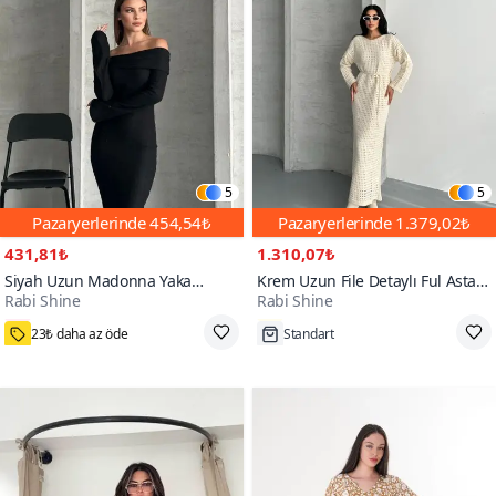
5
5
Pazaryerlerinde
454,54₺
Pazaryerlerinde
1.379,02₺
431,81₺
1.310,07₺
Siyah Uzun Madonna Yaka
Krem Uzun File Detaylı Ful Astarlı
Rabi Shine
Rabi Shine
Pamuklu Elbise
Ajur Triko Elbise
1000+
23₺ daha az öde
Standart