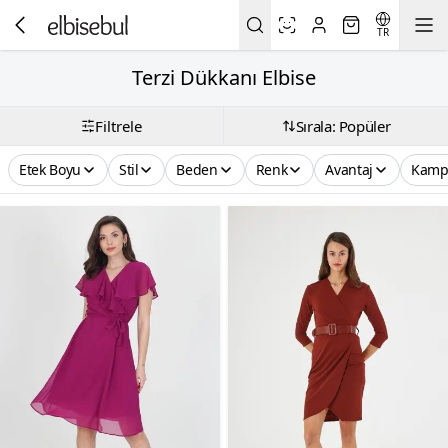
TR
Terzi Dükkanı Elbise
Filtrele
Sırala: Popüler
Etek Boyu
Stil
Beden
Renk
Avantaj
Kamp