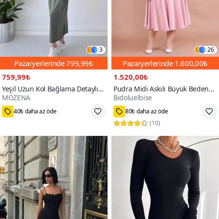
3
26
Pazaryerlerinde
799,99₺
Pazaryerlerinde
1.600,00₺
759,99₺
1.520,00₺
Yeşil Uzun Kol Bağlama Detaylı
Pudra Midi Askılı Büyük Beden
MOZENA
Bidoluelbise
Modal Elbise
Kare Yaka Elbise
70+
40₺ daha az öde
80₺ daha az öde
(
10
)