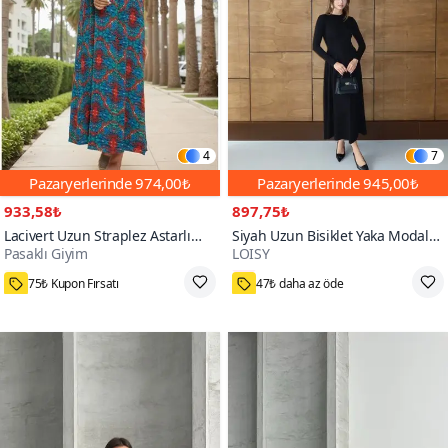
4
7
Pazaryerlerinde
974,00₺
Pazaryerlerinde
945,00₺
933,58₺
897,75₺
Lacivert Uzun Straplez Astarlı
Siyah Uzun Bisiklet Yaka Modal
Pasaklı Giyim
LOISY
Şifon Yazlık Elbise
Kumaş Tasarım Elbise
1000+
75₺ Kupon Fırsatı
47₺ daha az öde