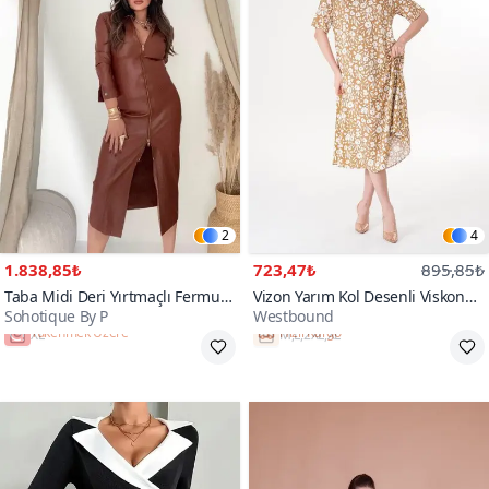
2
4
1.838,85₺
723,47₺
895,85₺
Taba Midi Deri Yırtmaçlı Fermuar
Vizon Yarım Kol Desenli Viskon
Sohotique By P
Westbound
Detay Elbise
Yazlık Plaj Ev Tatil Midi Elbise
Tükenmek Üzere
Hızlı Kargo