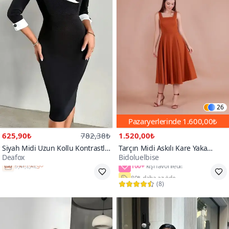
26
Pazaryerlerinde
1.600,00₺
625,90₺
782,38₺
1.520,00₺
Siyah Midi Uzun Kollu Kontrastlı
Tarçın Midi Askılı Kare Yaka
Deafox
Bidoluelbise
Kenar Detaylı Kol Düğmeli A
Elbise
100+
Kesim Krep Kumaş Elbise
Hızlı Kargo
80₺ daha az öde
(
8
)