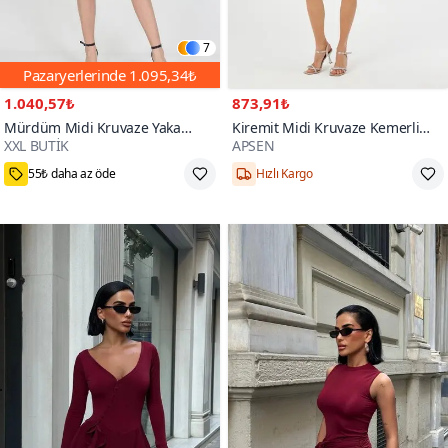
7
Pazaryerlerinde
1.095,34₺
1.040,57₺
873,91₺
Mürdüm Midi Kruvaze Yaka
Kiremit Midi Kruvaze Kemerli
XXL BUTİK
APSEN
Bağlama Detaylı Şifon Elbise
Anvelop Elbise
M,L,XL,2XL
36,38,42
3000+