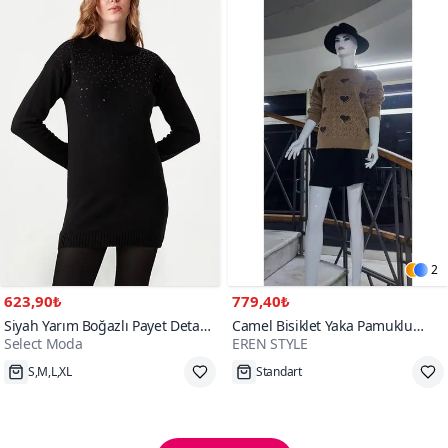
2
623,90₺
779,40₺
Siyah Yarım Boğazlı Payet Detaylı
Camel Bisiklet Yaka Pamuklu
Select Moda
EREN STYLE
Triko Kazak
Triko Kazak
Hızlı Kargo
Tükenmek Üzere