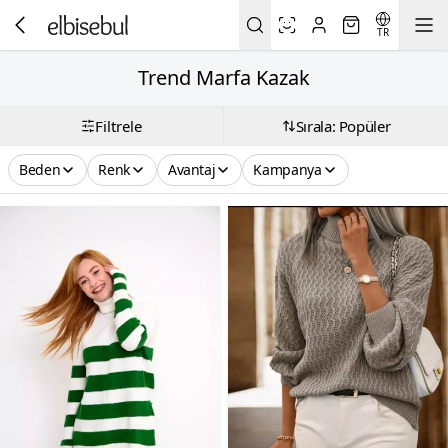
TR
Trend Marfa Kazak
Filtrele
Sırala: Popüler
Beden
Renk
Avantaj
Kampanya