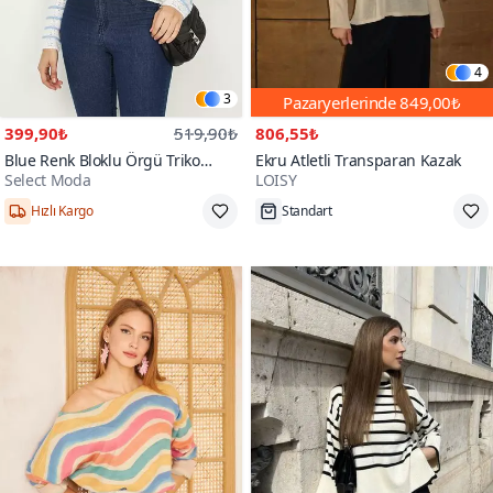
4
3
Pazaryerlerinde
849,00₺
399,90₺
519,90₺
806,55₺
Blue Renk Bloklu Örgü Triko
Ekru Atletli Transparan Kazak
Select Moda
LOISY
Kazak
L,XL
Tükenmek Üzere