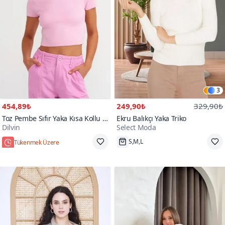
3
454,89₺
249,90₺
329,90₺
Toz Pembe Sıfır Yaka Kısa Kollu T-
Ekru Balıkçı Yaka Triko
Dilvin
Select Moda
shirt
Tükenmek Üzere
S,M,L