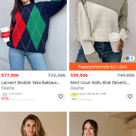
3
Pazaryerlerinde
821,86₺
577,90₺
722,38₺
599,90₺
749,88₺
Lacivert Bisiklet Yaka Baklava
Mint Uzun Kollu Blok Desenli
Deafox
Deafox
Desen Triko Kazak
Triko Bluz
Tükenmek Üzere
Standart