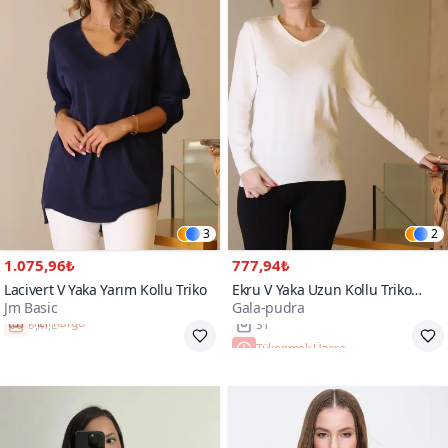
3
2
1.075,96₺
777,94₺
Lacivert V Yaka Yarım Kollu Triko
Ekru V Yaka Uzun Kollu Triko
Jm Basic
Gala-pudra
Kazak
Hızlı Kargo
Tükenmek Üzere