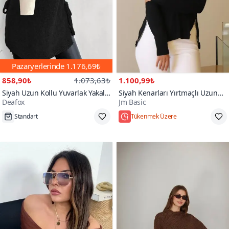
Pazaryerlerinde
1.176,69₺
858,90₺
1.073,63₺
1.100,99₺
Siyah Uzun Kollu Yuvarlak Yakalı
Siyah Kenarları Yırtmaçlı Uzun
Deafox
Jm Basic
Yanlardan Bağcıklı Triko Bluz
Kollu Triko Bluz
Standart
Tükenmek Üzere