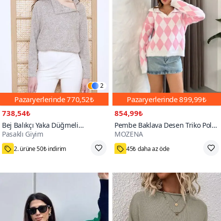
2
Pazaryerlerinde
770,52₺
Pazaryerlerinde
899,99₺
738,54₺
854,99₺
Bej Balıkçı Yaka Düğmeli
Pembe Baklava Desen Triko Polo
Pasaklı Giyim
MOZENA
Yumuşak Kışlık Kazak
Yaka Kazak
500+
2. ürüne 50₺ indirim
45₺ daha az öde