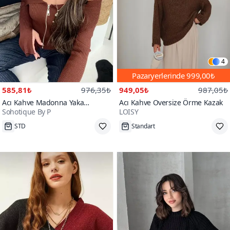
4
Pazaryerlerinde
999,00₺
585,81₺
976,35₺
949,05₺
987,05₺
Acı Kahve Madonna Yaka
Acı Kahve Oversize Örme Kazak
Sohotique By P
LOISY
Fermuarlı Fitilli Kazak
STD
Standart