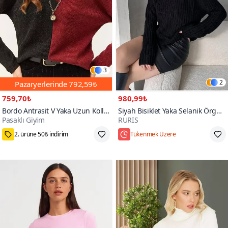
3
2
Pazaryerlerinde
792,59₺
759,70₺
980,99₺
Bordo Antrasit V Yaka Uzun Kollu
Siyah Bisiklet Yaka Selanik Örgü
Pasaklı Giyim
RURIS
Iki Renkli Kışlık Kazak
Comfort Triko Kazak
1000+
2. ürüne 50₺ indirim
Tükenmek Üzere