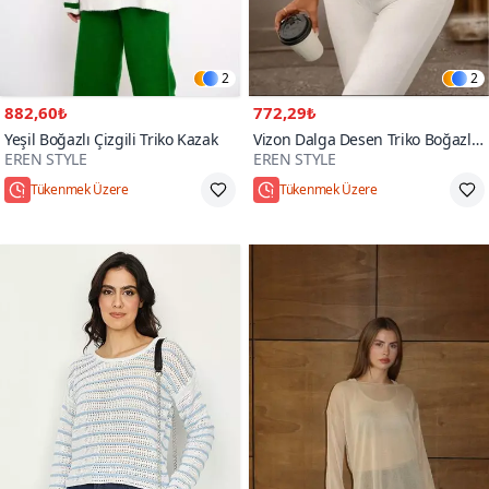
2
2
882,60₺
772,29₺
Yeşil Boğazlı Çizgili Triko Kazak
Vizon Dalga Desen Triko Boğazlı
EREN STYLE
EREN STYLE
Kazak
Hızlı Kargo
Hızlı Kargo