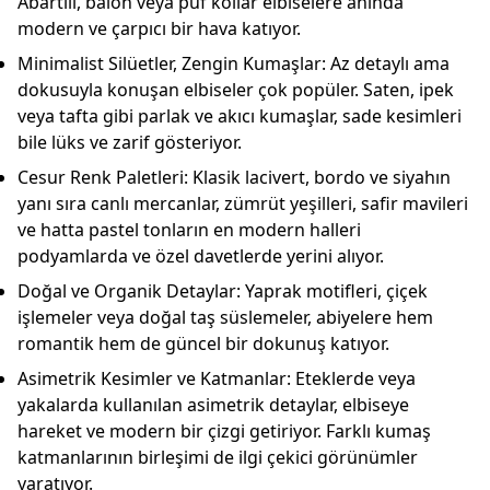
Abartılı, balon veya puf kollar elbiselere anında
modern ve çarpıcı bir hava katıyor.
Minimalist Silüetler, Zengin Kumaşlar:
Az detaylı ama
dokusuyla konuşan elbiseler çok popüler. Saten, ipek
veya tafta gibi parlak ve akıcı kumaşlar, sade kesimleri
bile
lüks ve zarif
gösteriyor.
Cesur Renk Paletleri:
Klasik lacivert, bordo ve siyahın
yanı sıra canlı mercanlar, zümrüt yeşilleri, safir mavileri
ve hatta pastel tonların en modern halleri
podyamlarda ve özel davetlerde yerini alıyor.
Doğal ve Organik Detaylar:
Yaprak motifleri, çiçek
işlemeler veya doğal taş süslemeler, abiyelere hem
romantik hem de güncel bir dokunuş katıyor.
Asimetrik Kesimler ve Katmanlar:
Eteklerde veya
yakalarda kullanılan asimetrik detaylar, elbiseye
hareket ve modern bir çizgi getiriyor. Farklı kumaş
katmanlarının birleşimi de ilgi çekici görünümler
yaratıyor.