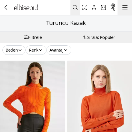
TR
Turuncu Kazak
Filtrele
Sırala: Popüler
Beden
Renk
Avantaj