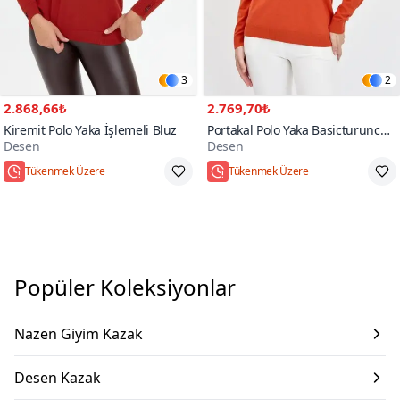
3
2
2.868,66₺
2.769,70₺
Kiremit Polo Yaka İşlemeli Bluz
Portakal Polo Yaka Basicturuncu
Desen
Desen
Kazak
Tükenmek Üzere
Tükenmek Üzere
Popüler Koleksiyonlar
Nazen Giyim Kazak
Desen Kazak