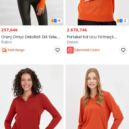
6
2
257,64₺
2.670,74₺
Oranj Omuz Dekolteli Dik Yaka
Portakal Kol Ucu Yırtmaçlı
Robin
Desen
Triko
Turuncu Kazak
Hızlı Kargo
Tükenmek Üzere