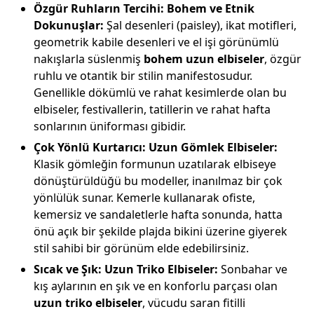
Özgür Ruhların Tercihi: Bohem ve Etnik
Dokunuşlar:
Şal desenleri (paisley), ikat motifleri,
geometrik kabile desenleri ve el işi görünümlü
nakışlarla süslenmiş
bohem uzun elbiseler
, özgür
ruhlu ve otantik bir stilin manifestosudur.
Genellikle dökümlü ve rahat kesimlerde olan bu
elbiseler, festivallerin, tatillerin ve rahat hafta
sonlarının üniforması gibidir.
Çok Yönlü Kurtarıcı: Uzun Gömlek Elbiseler:
Klasik gömleğin formunun uzatılarak elbiseye
dönüştürüldüğü bu modeller, inanılmaz bir çok
yönlülük sunar. Kemerle kullanarak ofiste,
kemersiz ve sandaletlerle hafta sonunda, hatta
önü açık bir şekilde plajda bikini üzerine giyerek
stil sahibi bir görünüm elde edebilirsiniz.
Sıcak ve Şık: Uzun Triko Elbiseler:
Sonbahar ve
kış aylarının en şık ve en konforlu parçası olan
uzun triko elbiseler
, vücudu saran fitilli