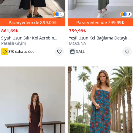
5
3
Pazaryerlerinde
899,00₺
Pazaryerlerinde
799,99₺
861,69₺
759,99₺
Siyah Uzun Sıfır Kol Aerobin
Yeşil Uzun Kol Bağlama Detaylı
Pasaklı Giyim
MOZENA
Kumaş A Kesim Yırtmaçlı Yazlık
Modal Elbise
Elbise
37₺ daha az öde
S,M,L