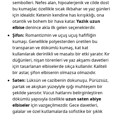
sembolleri. Nefes alan, hipoalerjenik ve cilde dost
bu kumaşlar, özellikle sıcak ilkbahar ve yaz günleri
için idealdir. Ketenin kendine has kırışıklığı, ona
otantik ve bohem bir hava katar.
Yazlık uzun
elbise
denince akla ilk gelen seçeneklerdir.
Şifon:
Romantizmin ve uçuş uçuş hafifliğin
kumaşı. Genellikle polyesterden üretilen bu
transparan ve dökümlü kumaş, kat kat
kullanılarak derinlikli ve masalsı bir etki yaratır. Kır
düğünleri, nişan törenleri ve yaz akşamı davetleri
için tasarlanan elbiselerde sıkça kullanılır. Kaliteli
bir astar, şifon elbisenin olmazsa olmazıdır.
Saten:
Lüksün ve cazibenin dokunuşu. Pürüzsüz,
parlak ve akışkan yüzeyiyle ışığı muhteşem bir
şekilde yansıtır. Vücut hatlarını belirginleştiren
dökümlü yapısıyla özellikle
uzun saten abiye
elbiseler
için vazgeçilmezdir. Gece davetleri,
galalar ve özel kutlamalarda sofistike bir şıklık