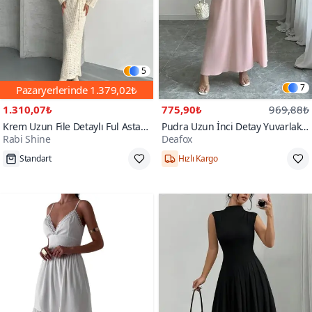
5
7
Pazaryerlerinde
1.379,02₺
1.310,07₺
775,90₺
969,88₺
Krem Uzun File Detaylı Ful Astarlı
Pudra Uzun İnci Detay Yuvarlak
Rabi Shine
Deafox
Ajur Triko Elbise
Yaka Prenses Kol Bel Dekolteli
Standart
Hızlı Kargo
Kendinden Kuşaklı Krep Kumaş
S,M,L
Tükenmek Üzere
Elbise