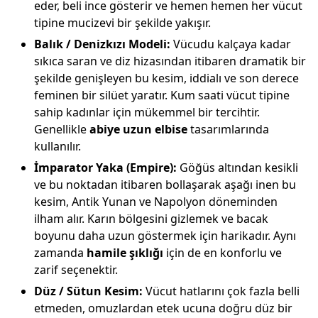
eder, beli ince gösterir ve hemen hemen her vücut
tipine mucizevi bir şekilde yakışır.
Balık / Denizkızı Modeli:
Vücudu kalçaya kadar
sıkıca saran ve diz hizasından itibaren dramatik bir
şekilde genişleyen bu kesim, iddialı ve son derece
feminen bir silüet yaratır. Kum saati vücut tipine
sahip kadınlar için mükemmel bir tercihtir.
Genellikle
abiye uzun elbise
tasarımlarında
kullanılır.
İmparator Yaka (Empire):
Göğüs altından kesikli
ve bu noktadan itibaren bollaşarak aşağı inen bu
kesim, Antik Yunan ve Napolyon döneminden
ilham alır. Karın bölgesini gizlemek ve bacak
boyunu daha uzun göstermek için harikadır. Aynı
zamanda
hamile şıklığı
için de en konforlu ve
zarif seçenektir.
Düz / Sütun Kesim:
Vücut hatlarını çok fazla belli
etmeden, omuzlardan etek ucuna doğru düz bir