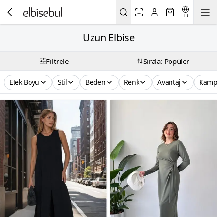
TR
Uzun Elbise
Filtrele
Sırala: Popüler
Etek Boyu
Stil
Beden
Renk
Avantaj
Kamp