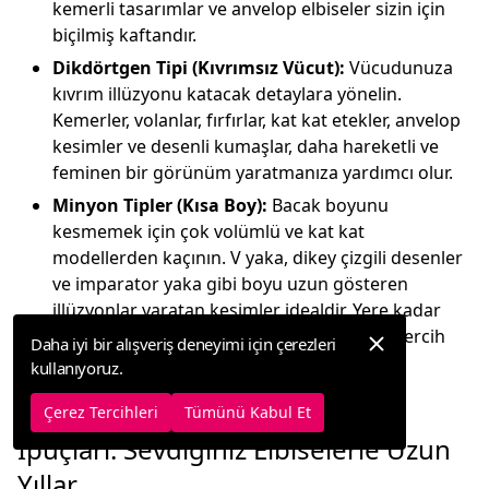
kemerli tasarımlar ve anvelop elbiseler sizin için
biçilmiş kaftandır.
Dikdörtgen Tipi (Kıvrımsız Vücut):
Vücudunuza
kıvrım illüzyonu katacak detaylara yönelin.
Kemerler, volanlar, fırfırlar, kat kat etekler, anvelop
kesimler ve desenli kumaşlar, daha hareketli ve
feminen bir görünüm yaratmanıza yardımcı olur.
Minyon Tipler (Kısa Boy):
Bacak boyunu
kesmemek için çok volümlü ve kat kat
modellerden kaçının. V yaka, dikey çizgili desenler
ve imparator yaka gibi boyu uzun gösteren
illüzyonlar yaratan kesimler idealdir. Yere kadar
sürünen değil, bilekte biten maksi boyları tercih
Daha iyi bir alışveriş deneyimi için çerezleri
edebilirsiniz.
kullanıyoruz.
Uzun Elbise Bakımı ve Saklama
Çerez Tercihleri
Tümünü Kabul Et
İpuçları: Sevdiğiniz Elbiselerle Uzun
Yıllar