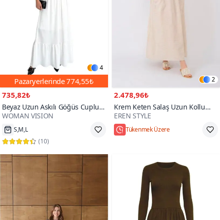
4
2
Pazaryerlerinde
774,55₺
735,82₺
2.478,96₺
Beyaz Uzun Askılı Göğüs Cuplu
Krem Keten Salaş Uzun Kollu
WOMAN VISION
EREN STYLE
Omuzları Bağlamalı Kırmızı
Cepli Elbise
S,M,L
Tükenmek Üzere
Elbise
Hızlı Kargo
Hızlı Kargo
(
10
)