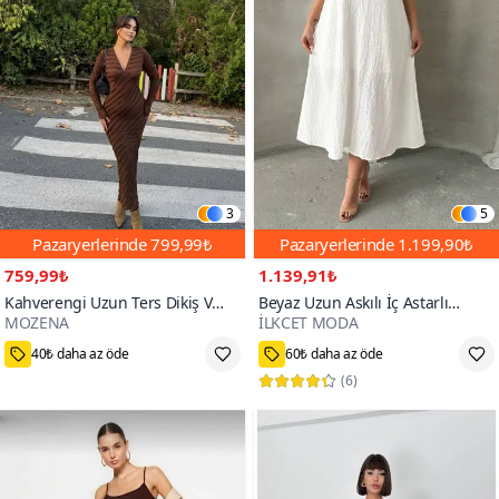
3
5
Pazaryerlerinde
799,99₺
Pazaryerlerinde
1.199,90₺
759,99₺
1.139,91₺
Kahverengi Uzun Ters Dikiş V
Beyaz Uzun Askılı İç Astarlı
MOZENA
İLKCET MODA
Yaka Elbise
Ayarlanabilir Askı Salaş Elbise
1000+
40₺ daha az öde
60₺ daha az öde
(
6
)