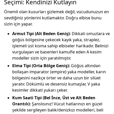
Seçimi: Kendinizi Kutlayın
Önemli olan kusurları gizlemek değil, vücudunuzun en
sevdiğiniz yönlerini kutlamaktır. Doğru elbise bunu
sizin için yapar.
Armut Tipi (Alt Beden Geniş):
Dikkati omuzlara ve
göğüs bölgesine çekecek kayık yaka, straplez,
işlemeli üst kısma sahip elbiseler harikadır. Belinizi
vurgulayan ve basenleri kamufle eden A kesim
modeller sizin için yaratılmıştır.
Elma Tipi (Orta Bölge Geniş):
Göğüs altından
bollaşan imparator (empire) yaka modeller, karın
bölgesini nazikçe örter ve daha uzun bir silüet
yaratır. Dökümlü ve desensiz kumaşlar, V yaka
kesimler dikkati yukarı çeker.
Kum Saati Tipi (Bel İnce, Üst ve Alt Beden
Orantılı):
Şanslısınız! Vücut hatlarınızı en güzel
şekilde sergileyen balık/denizkızı modelleri, beli