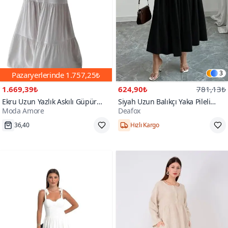
3
Pazaryerlerinde
1.757,25₺
1.669,39₺
624,90₺
781,13₺
Ekru Uzun Yazlık Askılı Güpür
Siyah Uzun Balıkçı Yaka Pileli
Moda Amore
Deafox
Dantel Detaylı Yumuşak Dokulu
Krep Kumaş Elbise
S,M,L,XL
36,40
Hızlı Kargo
Elbise
Hızlı Kargo