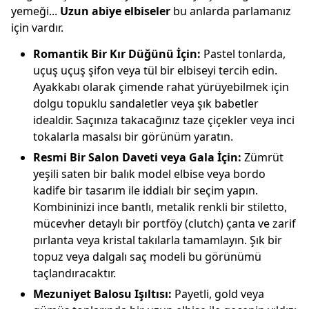
yemeği...
Uzun abiye elbiseler
bu anlarda parlamanız
için vardır.
Romantik Bir Kır Düğünü İçin:
Pastel tonlarda,
uçuş uçuş şifon veya tül bir elbiseyi tercih edin.
Ayakkabı olarak çimende rahat yürüyebilmek için
dolgu topuklu sandaletler veya şık babetler
idealdir. Saçınıza takacağınız taze çiçekler veya inci
tokalarla masalsı bir görünüm yaratın.
Resmi Bir Salon Daveti veya Gala İçin:
Zümrüt
yeşili saten bir balık model elbise veya bordo
kadife bir tasarım ile iddialı bir seçim yapın.
Kombininizi ince bantlı, metalik renkli bir stiletto,
mücevher detaylı bir portföy (clutch) çanta ve zarif
pırlanta veya kristal takılarla tamamlayın. Şık bir
topuz veya dalgalı saç modeli bu görünümü
taçlandıracaktır.
Mezuniyet Balosu Işıltısı:
Payetli, gold veya