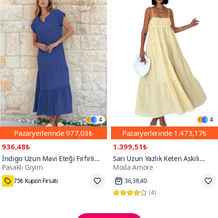
4
4
Pazaryerlerinde
977,03₺
Pazaryerlerinde
1.473,17₺
936,48₺
1.399,51₺
İndigo Uzun Mavi Eteği Fırfırlı
Sarı Uzun Yazlık Keten Askılı
Pasaklı Giyim
Moda Amore
Kısa Kol Apolet Detaylı Salaş
Çizgili Ve Gipe Detaylı Elbise
Rahat Elbise
75₺ Kupon Fırsatı
36,38,40
(
4
)