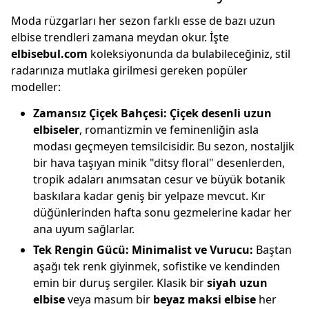
Moda rüzgarları her sezon farklı esse de bazı uzun
elbise trendleri zamana meydan okur. İşte
elbisebul.com
koleksiyonunda da bulabileceğiniz, stil
radarınıza mutlaka girilmesi gereken popüler
modeller:
Zamansız Çiçek Bahçesi:
Çiçek desenli uzun
elbiseler
, romantizmin ve feminenliğin asla
modası geçmeyen temsilcisidir. Bu sezon, nostaljik
bir hava taşıyan minik "ditsy floral" desenlerden,
tropik adaları anımsatan cesur ve büyük botanik
baskılara kadar geniş bir yelpaze mevcut. Kır
düğünlerinden hafta sonu gezmelerine kadar her
ana uyum sağlarlar.
Tek Rengin Gücü: Minimalist ve Vurucu:
Baştan
aşağı tek renk giyinmek, sofistike ve kendinden
emin bir duruş sergiler. Klasik bir
siyah uzun
elbise
veya masum bir
beyaz maksi elbise
her