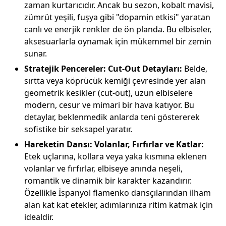
zaman kurtarıcıdır. Ancak bu sezon, kobalt mavisi,
zümrüt yeşili, fuşya gibi "dopamin etkisi" yaratan
canlı ve enerjik renkler de ön planda. Bu elbiseler,
aksesuarlarla oynamak için mükemmel bir zemin
sunar.
Stratejik Pencereler: Cut-Out Detayları:
Belde,
sırtta veya köprücük kemiği çevresinde yer alan
geometrik kesikler (cut-out), uzun elbiselere
modern, cesur ve mimari bir hava katıyor. Bu
detaylar, beklenmedik anlarda teni göstererek
sofistike bir seksapel yaratır.
Hareketin Dansı: Volanlar, Fırfırlar ve Katlar:
Etek uçlarına, kollara veya yaka kısmına eklenen
volanlar ve fırfırlar, elbiseye anında neşeli,
romantik ve dinamik bir karakter kazandırır.
Özellikle İspanyol flamenko dansçılarından ilham
alan kat kat etekler, adımlarınıza ritim katmak için
idealdir.