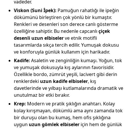
vadeder.
Viskon (Suni İpek):
Pamuğun rahatlığı ile ipeğin
dökümünü birleştiren çok yönlü bir kumaştır.
Renkleri ve desenleri son derece canlı gösterme
özelliğine sahiptir. Bu nedenle capcanlı
çiçek
desenli uzun elbiseler
ve etnik motifli
tasarımlarda sıkça tercih edilir. Yumuşak dokusu
ve konforuyla günlük kullanım için harikadır.
Kadife:
Asaletin ve zenginliğin kumaşı. Yoğun, tok
ve yumuşak dokusuyla kış aylarının favorisidir.
Özellikle bordo, zümrüt yeşili, lacivert gibi derin
renklerdeki
uzun kadife elbiseler
, kış
davetlerinde ve yılbaşı kutlamalarında dramatik ve
unutulmaz bir etki bırakır.
Krep:
Modern ve pratik şıklığın anahtarı. Kolay
kolay kırışmayan, dökümlü ama aynı zamanda tok
bir duruşu olan bu kumaş, hem ofis şıklığına
uygun
uzun gömlek elbiseler
için hem de günlük