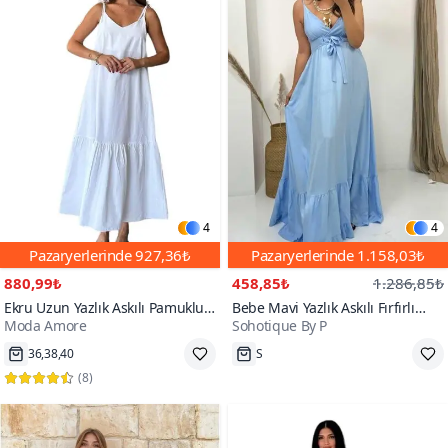
4
4
Pazaryerlerinde
927,36₺
Pazaryerlerinde
1.158,03₺
880,99₺
458,85₺
1.286,85₺
Ekru Uzun Yazlık Askılı Pamuklu
Bebe Mavi Yazlık Askılı Fırfırlı
Moda Amore
Sohotique By P
Poplin Kumaş İnce Elbise
Uzun Elbise
36,38,40
S
(
8
)