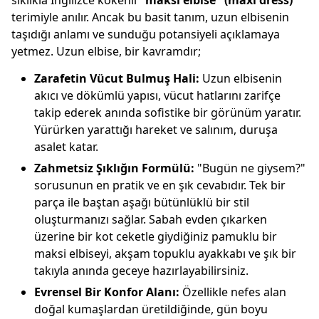
sıklıkla İngilizce kökenli
"maksi elbise" (maxi dress)
terimiyle anılır. Ancak bu basit tanım, uzun elbisenin
taşıdığı anlamı ve sunduğu potansiyeli açıklamaya
yetmez. Uzun elbise, bir kavramdır;
Zarafetin Vücut Bulmuş Hali:
Uzun elbisenin
akıcı ve dökümlü yapısı, vücut hatlarını zarifçe
takip ederek anında sofistike bir görünüm yaratır.
Yürürken yarattığı hareket ve salınım, duruşa
asalet katar.
Zahmetsiz Şıklığın Formülü:
"Bugün ne giysem?"
sorusunun en pratik ve en şık cevabıdır. Tek bir
parça ile baştan aşağı bütünlüklü bir stil
oluşturmanızı sağlar. Sabah evden çıkarken
üzerine bir kot ceketle giydiğiniz pamuklu bir
maksi elbiseyi, akşam topuklu ayakkabı ve şık bir
takıyla anında geceye hazırlayabilirsiniz.
Evrensel Bir Konfor Alanı:
Özellikle nefes alan
doğal kumaşlardan üretildiğinde, gün boyu