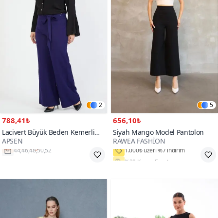
2
5
788,41₺
656,10₺
Lacivert Büyük Beden Kemerli
Siyah Mango Model Pantolon
APSEN
RAWEA FASHİON
Pantolon
Hızlı Kargo
%20 Kupon Fırsatı