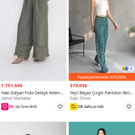
3
Pazaryerlerinde
399,00₺
1.791,64₺
379,05₺
Haki İtalyan Fisto Detaylı Keten
Yeşil Beyaz Çizgili Pantolon Beli
Genel Markalar
Rabi Shine
Pantolon
Lastikli Bürümcük
70+
Standart
S,M,L