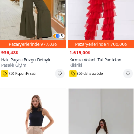
5
Pazaryerlerinde
977,03₺
Pazaryerlerinde
1.700,00₺
936,48₺
1.615,00₺
Haki Paçası Büzgü Detaylı
Kırmızı Volanlı Tül Pantolon
Pasaklı Giyim
Kikiriki
Aerobin Kumaş Beli Lastikli
100+
Rahat Kesim Pantolon
75₺ Kupon Fırsatı
85₺ daha az öde