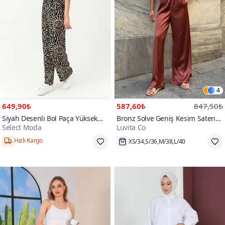
4
649,90₺
587,60₺
847,50₺
Siyah Desenli Bol Paça Yüksek
Bronz Solve Geniş Kesim Saten
Select Moda
Luvita Co
Bel Pantolon
Pantolon
Hızlı Kargo
XS/34,S/36,M/38,L/40