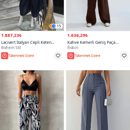
15
1.887,23₺
1.636,29₺
Lacivert İtalyan Cepli Keten
Kahve Kemerli Geniş Paça
Bohem Stil
Robin
Şalvar Pantolon
Pantolon
Hızlı Kargo
Hızlı Kargo