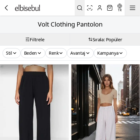
TR
Volt Clothing Pantolon
Filtrele
Sırala: Popüler
Stil
Beden
Renk
Avantaj
Kampanya