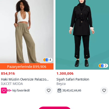
4
2
Pazaryerlerinde
899,90₺
854,91₺
1.300,00₺
Haki Müslin Oversize Palazzo
Siyah Safari Pantolon
İLKCET MODA
Beyza
Pantolon
60+
45₺ daha az öde
Hızlı Kargo