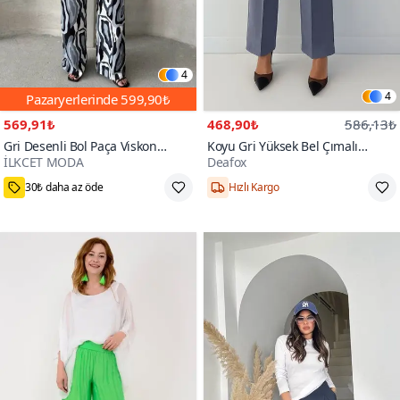
4
4
Pazaryerlerinde
599,90₺
569,91₺
468,90₺
586,13₺
Gri Desenli Bol Paça Viskon
Koyu Gri Yüksek Bel Çımalı
İLKCET MODA
Deafox
Pantolon
Fermuarlı Ve Düğmeli Krep
100+
Kumaş Pantolon
30₺ daha az öde
Hızlı Kargo