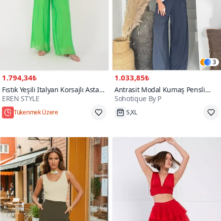
3
1.794,34₺
1.033,85₺
Fıstık Yeşili Italyan Korsajlı Astarlı
Antrasit Modal Kumaş Pensli
EREN STYLE
Sohotique By P
İpek Wes Pantolon
Pantolon
Tükenmek Üzere
S,XL