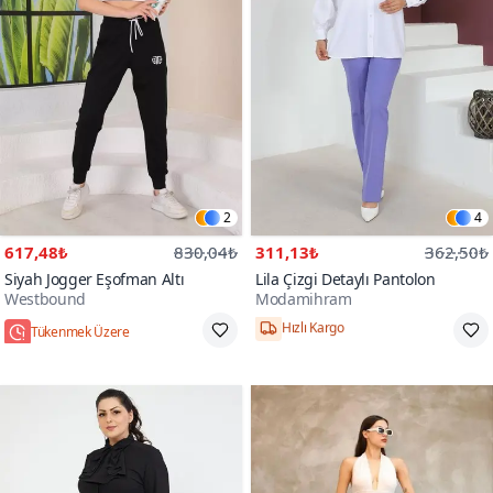
2
4
617,48₺
830,04₺
311,13₺
362,50₺
Siyah Jogger Eşofman Altı
Lila Çizgi Detaylı Pantolon
Westbound
Modamihram
Tükenmek Üzere
Hızlı Kargo