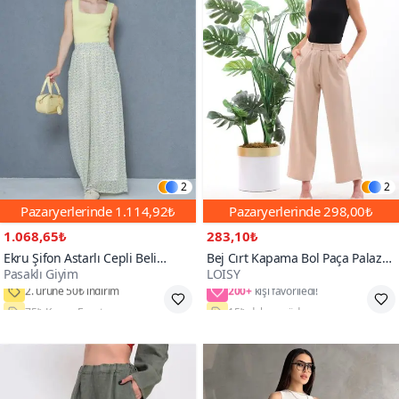
2
2
Pazaryerlerinde
1.114,92₺
Pazaryerlerinde
298,00₺
1.068,65₺
283,10₺
Ekru Şifon Astarlı Cepli Beli
Bej Cırt Kapama Bol Paça Palazzo
Pasaklı Giyim
LOISY
Lastikli Çiçek Desenli Bol Paça
Pantolon
200+
Pantolon
75₺ Kupon Fırsatı
15₺ daha az öde