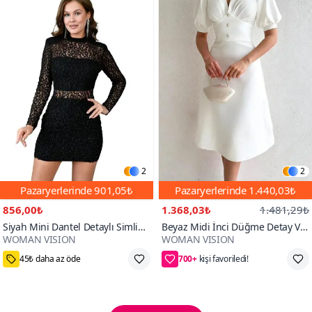
2
2
Pazaryerlerinde
901,05₺
Pazaryerlerinde
1.440,03₺
856,00₺
1.368,03₺
1.481,29₺
Siyah Mini Dantel Detaylı Simli
Beyaz Midi İnci Düğme Detay V
WOMAN VISION
WOMAN VISION
Ve Vatkalı Boğazlı Abiye Elbise
Yaka Atlas Kumaş Yarım Kollu
700+
Abiye Elbise
L
72₺ daha az öde