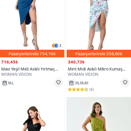
2
Pazaryerlerinde
754,16₺
Pazaryerlerinde
358,66₺
716,45₺
340,73₺
Mavi Yeşil Midi Askılı Yırtmaç
Mint Midi Askılı Mikro Kumaş
WOMAN VISION
WOMAN VISION
Detaylı Simli Mikro Kumaş Gloplu
Globe Derin Yırtmaçlı Parti Abiye
Tasarım Abiye Elbise
Elbise
M,L
36,38,40
(
6
)