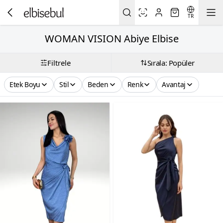
TR
WOMAN VISION Abiye Elbise
Filtrele
Sırala: Popüler
Etek Boyu
Stil
Beden
Renk
Avantaj