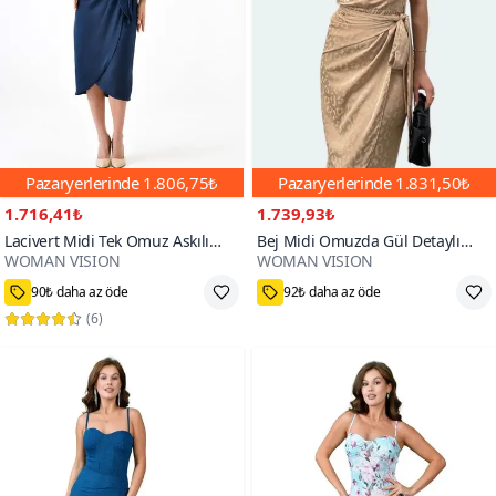
Pazaryerlerinde
1.806,75₺
Pazaryerlerinde
1.831,50₺
1.716,41₺
1.739,93₺
Lacivert Midi Tek Omuz Askılı
Bej Midi Omuzda Gül Detaylı
WOMAN VISION
WOMAN VISION
Parlak Saten Kumaş Dan Kuşak
Jakarlı Dokuma Saten Kumaş
500+
600+
Detaylı Abiye Elbise
Degaje Yaka Abiye Elbise
90₺ daha az öde
92₺ daha az öde
(
6
)