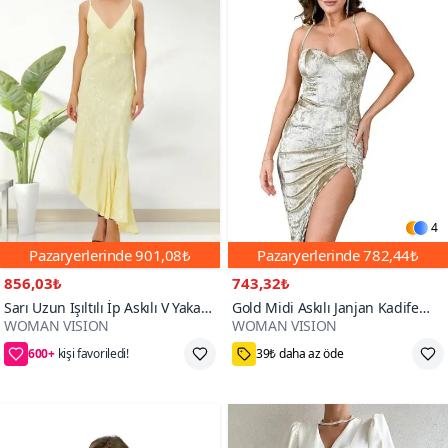
4
Pazaryerlerinde
901,08₺
Pazaryerlerinde
782,44₺
856,03₺
743,32₺
Sarı Uzun Işıltılı İp Askılı V Yaka
Gold Midi Askılı Janjan Kadife
WOMAN VISION
WOMAN VISION
Sırt Dekolteli Şık Abiye Elbise
Derin Yırtmaç Detaylı Globlu
600+
Tasarım Abiye Elbise
45₺ daha az öde
M,L