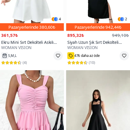
4
2
Pazaryerlerinde
380,60₺
Pazaryerlerinde
942,44₺
361,57₺
895,32₺
949,10₺
Ekru Mini Sırt Dekolteli Askılı
Siyah Uzun Şık Sırt Dekolteli
WOMAN VISION
WOMAN VISION
Düğme Detaylı V Yaka Mezuniyet
Jakarlı Dokuma İp Askılı Yırtmaç
Elbise Abiye
Detaylı Abiye Elbise
Hızlı Kargo
36,38,40,42
(
4
)
90+
(
10
)