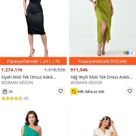
2
Pazaryerlerinde
1.341,17₺
Pazaryerlerinde
959,94₺
1.274,11₺
1.318,92₺
911,94₺
Siyah Midi Tek Omuz Askılı
Yağ Yeşili Midi Tek Omuz Askılı
WOMAN VISION
WOMAN VISION
Omuzda Tül Detaylı Yırtmaçlı Şık
Saten Kumaş Gül Detaylı Kuşaklı
500+
Abiye Elbise
Önden Yırtmaçlı Abiye Elbise
36
48₺ daha az öde
(
8
)