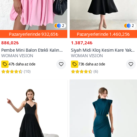
2
2
Pazaryerlerinde
932,65₺
Pazaryerlerinde
1.460,25₺
886,02₺
1.387,24₺
Pembe Mini Balon Etekli Kalın
Siyah Midi Kloş Kesim Kare Yaka
WOMAN VISION
WOMAN VISION
Askılı Mezuniyet & Balo Abiye
Askılı Şık Modern Tasarım Abiye
100+
100+
Elbise
Elbise
47₺ daha az öde
73₺ daha az öde
(
10
)
(
6
)