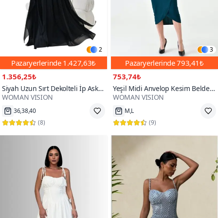
2
3
Pazaryerlerinde
1.427,63₺
Pazaryerlerinde
793,41₺
1.356,25₺
753,74₺
Siyah Uzun Sırt Dekolteli İp Askılı
Yeşil Midi Anvelop Kesim Belde
WOMAN VISION
WOMAN VISION
Tül Ve Dantel Detaylı Özel
Toka Detaylı Vatkalı Abiye Elbise
Tasarım Abiye Elbise
36,38,40
M,L
(
8
)
(
9
)