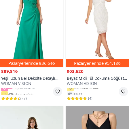
Pazaryerlerinde
936,64₺
Pazaryerlerinde
951,18₺
889,81₺
903,62₺
Yeşil Uzun Bel Dekolte Detaylı
Beyaz Midi Tül Dokuma Göğüste
WOMAN VISION
WOMAN VISION
Tek Omuzlu Abiye Elbise
Düğüm Detaylı Gofre Abiye
60+
Elbise
47₺ daha az öde
36,42
(
7
)
(
4
)