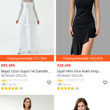
Pazaryerlerinde
721,56₺
Pazaryerlerinde
345,47₺
685,48₺
328,20₺
Beyaz Uzun Güpür Ve Dantelli
Siyah Mini İnce Askılı Krep
WOMAN VISION
WOMAN VISION
Ensede Düğme Detaylı Tül Abiye
Kumaş Eteği Asimetrik Volan
Elbise
Detaylı Abiye Elbise
S,M,2XL
38,40
(
4
)
(
4
)