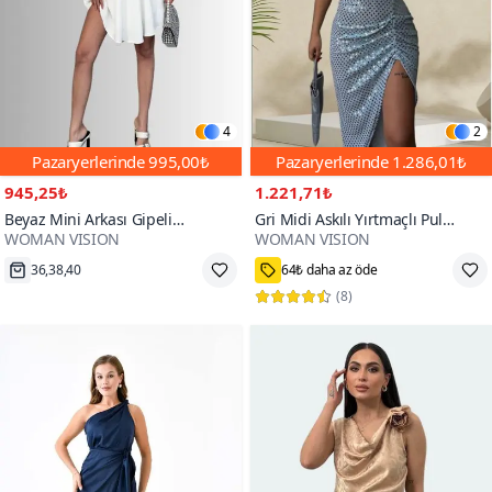
4
2
Pazaryerlerinde
995,00₺
Pazaryerlerinde
1.286,01₺
945,25₺
1.221,71₺
Beyaz Mini Arkası Gipeli
Gri Midi Askılı Yırtmaçlı Pul
WOMAN VISION
WOMAN VISION
Bağlama Detaylı Askılı Mezuniyet
Detaylı Parti Abiye Elbise
700+
Kloş Abiye Elbise
36,38,40
64₺ daha az öde
(
8
)