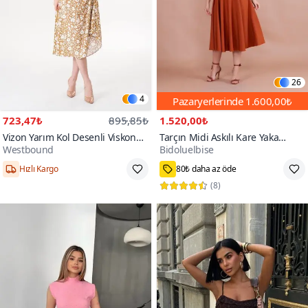
26
4
Pazaryerlerinde
1.600,00₺
723,47₺
895,85₺
1.520,00₺
Vizon Yarım Kol Desenli Viskon
Tarçın Midi Askılı Kare Yaka
Westbound
Bidoluelbise
Yazlık Plaj Ev Tatil Midi Elbise
Elbise
100+
Hızlı Kargo
80₺ daha az öde
(
8
)