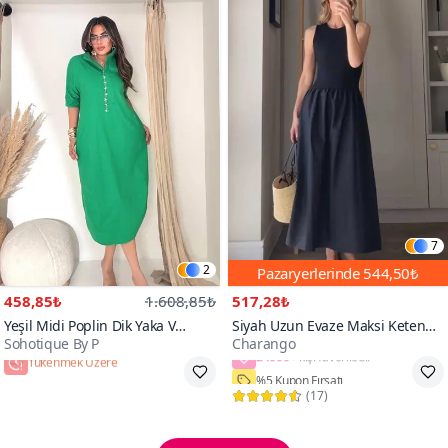
7
2
Pazaryerlerinde
544,50₺
458,85₺
1.608,85₺
517,28₺
Yeşil Midi Poplin Dik Yaka V
Siyah Uzun Evaze Maksi Keten
Sohotique By P
Charango
Dekolte Elbise
Görünümlü Kumaş Etekli Kloş
24000+
Elbise
Tükenmek Üzere
%5 Kupon Fırsatı
(
17
)