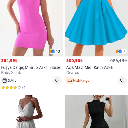
13
7
364,99₺
500,90₺
626,13₺
Fuşya Dalgıç Mini İp Askılı Elbise
Açık Mavi Midi Kalın Askılı
Baby Xclub
Deafox
Yuvarlak Yaka Kuşaklı Pileli Krep
100+
Kumaş Elbise
S,M,L
Hızlı Kargo
(
4
)