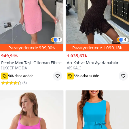
7
4
Pazaryerlerinde
999,90₺
Pazaryerlerinde
1.090,18₺
949,91₺
1.035,67₺
Pembe Mini Taşlı Ottoman Elbise
Acı Kahve Mini Ayarlanabilir
İLKCET MODA
VİSKALİ
Askılı Dantel Güpürlü Kloş Elbise
70+
500+
50₺ daha az öde
55₺ daha az öde
(
6
)