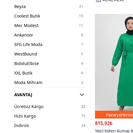
Misskayle
1
56
2
Beyza
31
Moda Rosa
1
Tek Ebat
1
Coolest Butik
15
Modamihram
3
Mec Modest
11
Nissra
8
Ankanoor
8
Pasaklı Giyim
1
SFG Life Moda
7
Puane
1
WestBound
5
SFG Life Moda
7
BidoluElbise
4
Westbound
5
XXL Butik
4
XXL BUTİK
4
Moda Mihram
3
MİSSKAYLE
1
AVANTAJ
Pasaklı Giyim
1
Ücretsiz Kargo
82
Ensa Tesettür
1
Pazaryerleri
Hızlı Kargo
75
Moda Rosa
1
815,92₺
İndirim
24
Yeşil Keten Kumaş 