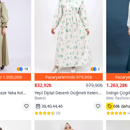
18
2
de
1.900,00₺
Pazaryerlerinde
979,90₺
Pazarye
832,92₺
979,90₺
1.263,28₺
vaze Yaka Kol
Yeşil Dijital Desenli Düğmeli Keten
İndigo Çizgil
Bwest
Mec Fashion
Kumaş Elbise
Tesettür Elbi
e
38,40,44,46
66₺ daha
(
9
)
(