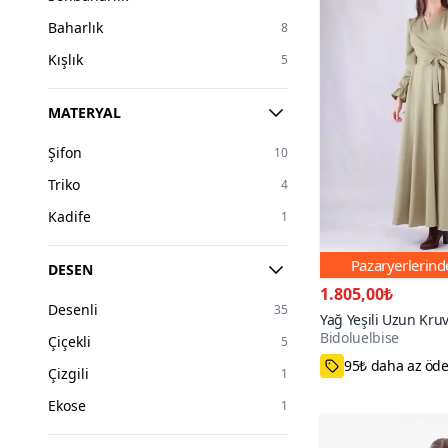
Baharlık
8
Kışlık
5
MATERYAL
Şifon
10
Triko
4
Kadife
1
Pazaryerlerin
DESEN
1.805,00₺
Desenli
35
Yağ Yeşili Uzun Kru
Bidoluelbise
Tesettür Elbise
90+
Çiçekli
5
95₺ daha az öd
Çizgili
1
Ekose
1