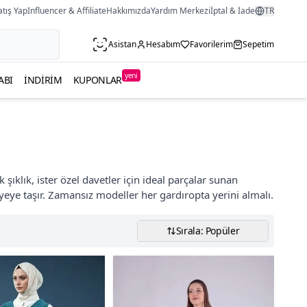
atış Yap
Influencer & Affiliate
Hakkımızda
Yardım Merkezi
İptal & İade
TR
Asistan
Hesabım
Favorilerim
Sepetim
yeni
ABI
İNDIRIM
KUPONLAR
şıklık, ister özel davetler için ideal parçalar sunan
viyeye taşır. Zamansız modeller her gardıropta yerini almalı.
Sırala: Popüler