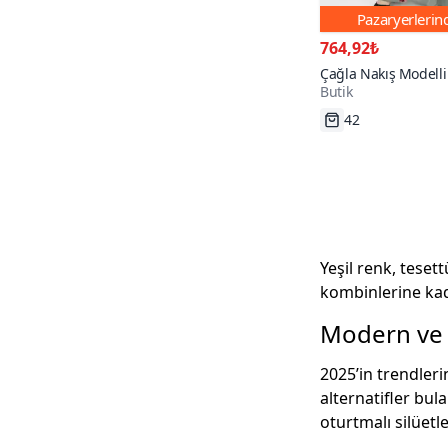
Pazaryerleri
764,92₺
Çağla Nakış Modell
Butik
Elbise
42
Tükenmek Üzer
Yeşil renk, teset
kombinlerine kada
Modern ve 
2025’in trendler
alternatifler bula
oturtmalı silüetl