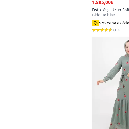
1.805,00₺
Fıstık Yeşil Uzun So
Bidoluelbise
Kemerli Tesettür Elb
95₺ daha az öd
34,36,38,40,42
50+
(
10
)