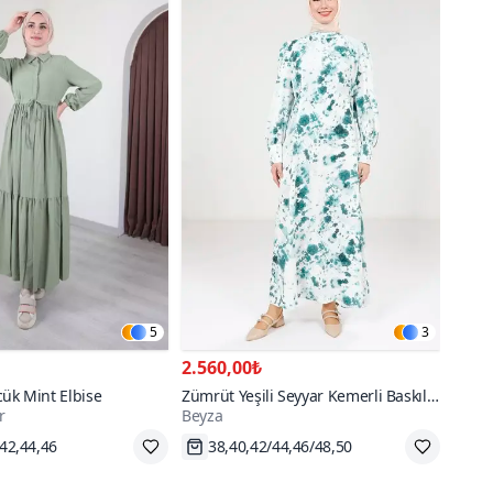
5
3
2.560,00₺
ük Mint Elbise
Zümrüt Yeşili Seyyar Kemerli Baskılı
r
Beyza
Elbise
,42,44,46
38,40,42/44,46/48,50