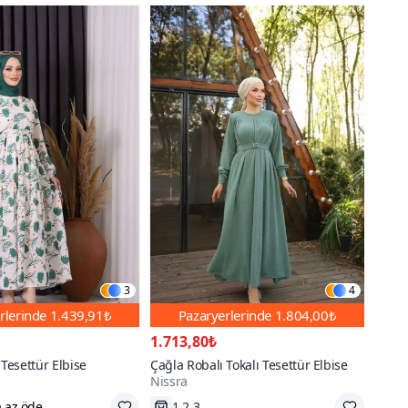
3
4
rlerinde
1.439,91₺
Pazaryerlerinde
1.804,00₺
1.713,80₺
 Tesettür Elbise
Çağla Robalı Tokalı Tesettür Elbise
Nissra
,44
Hızlı Kargo