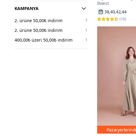
Bwest
Elbise
KAMPANYA
Hızlı Kargo
(
10
)
2. ürüne 50,00₺ indirim
7
2. ürüne 50,00₺ indirim
1
400,00₺ üzeri 50,00₺ indirim
1
Pazaryerlerin