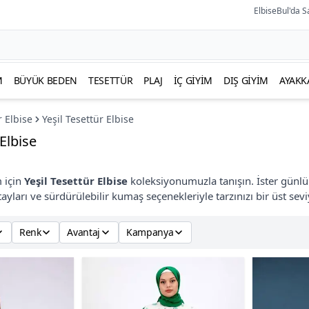
ElbiseBul'da S
M
BÜYÜK BEDEN
TESETTÜR
PLAJ
İÇ GIYIM
DIŞ GIYIM
AYAKK
r Elbise
Yeşil Tesettür Elbise
 Elbise
 için
Yeşil Tesettür Elbise
koleksiyonumuzla tanışın. İster günlük 
tayları ve sürdürülebilir kumaş seçenekleriyle tarzınızı bir üst se
Renk
Avantaj
Kampanya