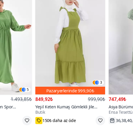
3
5
Pazaryerlerinde
999,90₺
1.493,85₺
849,92₺
999,90₺
747,49₺
ten Spor
Yeşil Keten Kumaş Gömlekli Jile
Asya Bürümc
Butik
Ensa Tesettü
üzgülü Cepli
Elbise
150₺ daha az öde
36,38,40