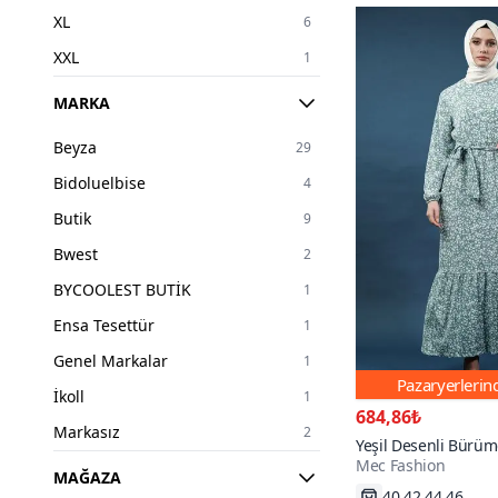
XL
6
XXL
1
2XL
4
MARKA
34
3
Beyza
29
36
7
Bidoluelbise
4
38
50
Butik
9
40
48
Bwest
2
42
42
BYCOOLEST BUTİK
1
44
39
Ensa Tesettür
1
46
37
Genel Markalar
1
48
25
Pazaryerleri
İkoll
1
50
27
684,86₺
Markasız
2
Yeşil Desenli Bürüm
52
8
Mec Fashion
Elbise
Mec Fashion
11
MAĞAZA
54
4
36₺ daha az öd