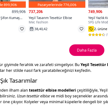
nde
899,90₺
Pazaryerlerinde
776,00₺
899,90₺
737,20₺
749,90₺
i Şifon Kumaş
Yeşil Tasarım Tesettür Elbise
Yeşil Yazlık
Mec Fashion
SFG Life Mo
Şık Elbise
38,40,42
2. ürüne
39₺ daha az öde
e
M,L,XL,2
3000+
(
Daha Fazla
tür giyimde ferahlık ve zarafeti simgeliyor. Bu
Yeşil Tesettür 
r her stilde nasıl fark yaratabileceğinizi keşfedin.
Şık Tasarımlar
inden ilham alan
tesettür elbise modelleri
çeşitliliğiyle, Y
bilirsiniz.
Uzun tesettür elbise
ve midi boy seçenekler arasında
er öne çıkıyor. Kolyeler veya minimal küpelerle dengeli bir şık