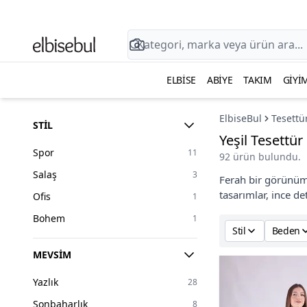
ELBISE
ABIYE
TAKIM
GIYI
ElbiseBul
Tesettü
STIL
Yeşil Tesettür
Spor
11
92 ürün bulundu.
Salaş
3
Ferah bir görünüm
tasarımlar, ince de
Ofis
1
Bohem
1
Stil
Beden
MEVSIM
Yazlık
28
Sonbaharlık
8