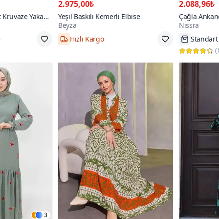
2.975,00₺
2.088,96₺
ft Kruvaze Yaka
Yeşil Baskılı Kemerli Elbise
Çağla Ankan
Beyza
Nissra
ise
Detaylı Düğm
e
Hızlı Kargo
Standart
38,40,42/44,46/48,50
Tükenme
(
3