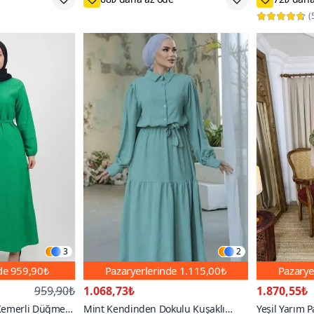
500+
1000+
(
3
2
nde
959,90₺
Pazaryerlerinde
1.115,00₺
Pazarye
959,90₺
1.068,73₺
1.870,55₺
Kemerli Düğmeli
Mint Kendinden Dokulu Kuşaklı
Yeşil Yarım 