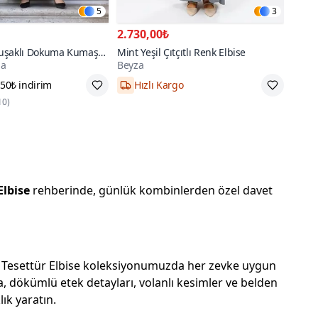
5
3
2.730,00₺
 Kuşaklı Dokuma Kumaş
Mint Yeşil Çıtçıtlı Renk Elbise
da
Beyza
 50₺ indirim
Hızlı Kargo
38,40,42/44,46/48,50
XL
10
)
Elbise
rehberinde, günlük kombinlerden özel davet
eşil Tesettür Elbise koleksiyonumuzda her zevke uygun
, dökümlü etek detayları, volanlı kesimler ve belden
lık yaratın.