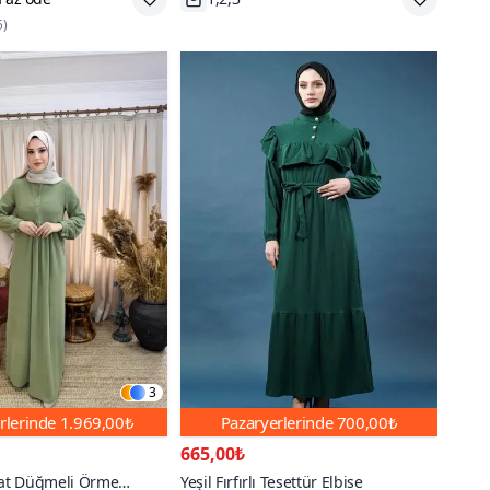
5
)
3
rlerinde
1.969,00₺
Pazaryerlerinde
700,00₺
665,00₺
Pat Düğmeli Örme
Yeşil Fırfırlı Tesettür Elbise