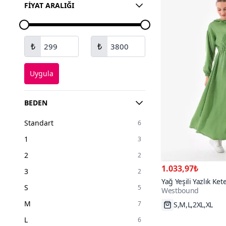
FIYAT ARALIĞI
₺
₺
Uygula
BEDEN
Standart
6
1
3
2
2
1.033,97₺
3
2
Yağ Yeşili Yazlık Ke
S
5
Westbound
Kapüşonlu Belden B
100+
Yeşil Elbise
M
7
S,M,L,2XL,XL
L
6