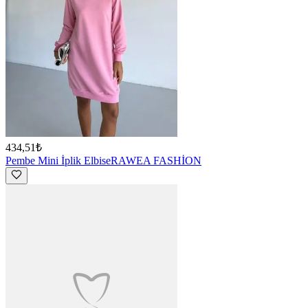
434,51₺
Pembe Mini İplik Elbise
RAWEA FASHİON