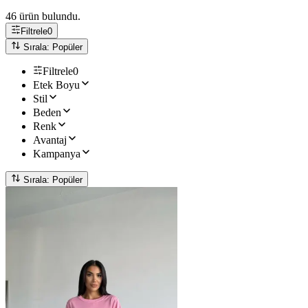
46 ürün bulundu.
Filtrele
0
Sırala: Popüler
Filtrele
0
Etek Boyu
Stil
Beden
Renk
Avantaj
Kampanya
Sırala: Popüler