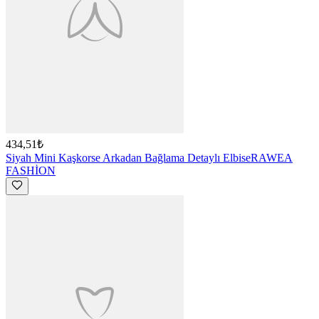
434,51₺
Siyah Mini Kaşkorse Arkadan Bağlama Detaylı Elbise
RAWEA
FASHİON