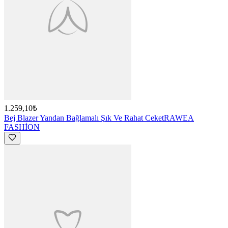
1.259,10₺
Bej Blazer Yandan Bağlamalı Şık Ve Rahat Ceket
RAWEA
FASHİON