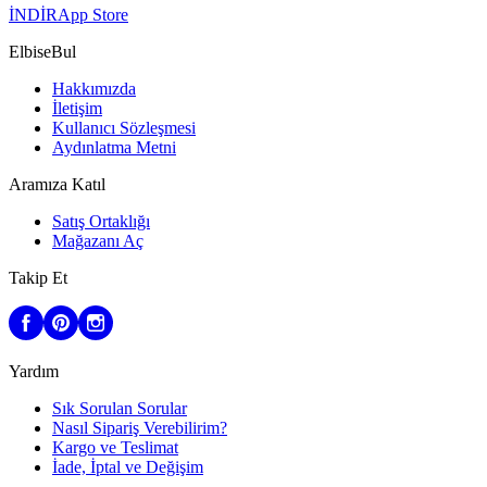
İNDİR
App Store
ElbiseBul
Hakkımızda
İletişim
Kullanıcı Sözleşmesi
Aydınlatma Metni
Aramıza Katıl
Satış Ortaklığı
Mağazanı Aç
Takip Et
Yardım
Sık Sorulan Sorular
Nasıl Sipariş Verebilirim?
Kargo ve Teslimat
İade, İptal ve Değişim