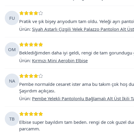
FU
Pratik ve şık bişey arıyodum tam oldu. Yeleği ayrı pantolo
Ürün
:
Siyah Astarlı Çizgili Yelek Palazzo Pantolon Alt Üst
OM
Beklediğimden daha iyi geldi, rengi de tam gorundugu 
Ürün
:
Kırmızı Mini Aerobin Elbise
NA
Pembe normalde cesaret ister ama bu takım çok hoş dur
Şaşırdım açıkçası.
Ürün
:
Pembe Yelekli Pantolonlu Bağlamalı Alt Üst İkili 
TB
Elbise super bayıldım tam beden. rengi de cok guzel d
parcamm.