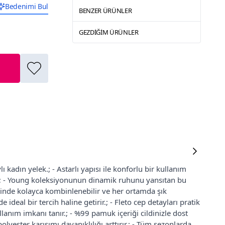
Bedenimi Bul
BENZER ÜRÜNLER
GEZDIĞIM ÜRÜNLER
lı kadın yelek.; - Astarlı yapısı ile konforlu bir kullanım
r.; - Young koleksiyonunun dinamik ruhunu yansıtan bu
inde kolayca kombinlenebilir ve her ortamda şık
ideal bir tercih haline getirir.; - Fleto cep detayları pratik
anım imkanı tanır.; - %99 pamuk içeriği cildinizle dost
ester karışımı dayanıklılığı arttırır.; - Tüm sezonlarda