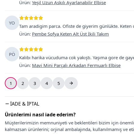
Ürün
:
Yeşil Uzun Askılı Ayarlanabilir Elbise
YO
Tam aradigim parca. Ofiste de giyerim günlükte. Keten o
Ürün
:
Pembe Sofya Keten Alt Üst İkili Takım
PÖ
Kalıbı harika vücuduma cok yakıştı. Yaşıma gore de ga
Ürün
:
Mavi Mini Parçalı Arkadan Fermuarlı Elbise
1
2
3
4
5
İADE & İPTAL
Ürünlerimi nasıl iade ederim?
Müşterilerimizin memnuniyeti ve beklentileri bizim için önem
kalmazsan ürünlerini; orjinal ambalajında, kullanılmamış ve eti