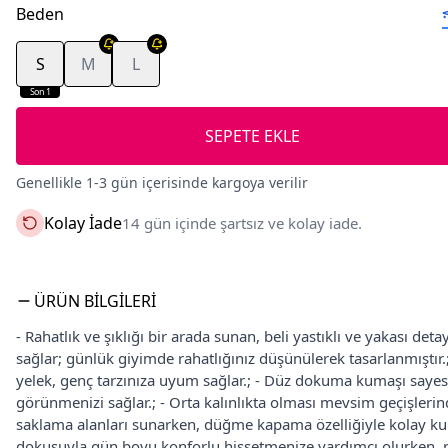
Beden
S
M
L
Son 1
SEPETE EKLE
Genellikle 1-3 gün içerisinde kargoya verilir
Kolay İade
14 gün içinde şartsız ve kolay iade.
ÜRÜN BILGILERI
- Rahatlık ve şıklığı bir arada sunan, beli yastıklı ve yakası detay
sağlar; günlük giyimde rahatlığınız düşünülerek tasarlanmıştı
yelek, genç tarzınıza uyum sağlar.; - Düz dokuma kumaşı sayes
görünmenizi sağlar.; - Orta kalınlıkta olması mevsim geçişlerinde 
saklama alanları sunarken, düğme kapama özelliğiyle kolay kull
dokusuyla gün boyu konforlu hissetmenize yardımcı olurken, poly