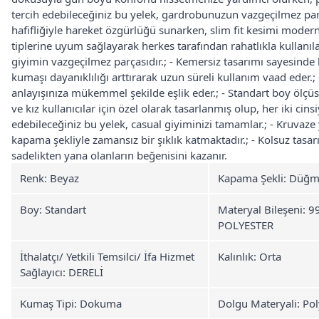
tercih edebileceğiniz bu yelek, gardrobunuzun vazgeçilmez parça
hafifliğiyle hareket özgürlüğü sunarken, slim fit kesimi modern 
tiplerine uyum sağlayarak herkes tarafından rahatlıkla kullanılab
giyimin vazgeçilmez parçasıdır.; - Kemersiz tasarımı sayesinde 
kumaşı dayanıklılığı arttırarak uzun süreli kullanım vaad eder.;
anlayışınıza mükemmel şekilde eşlik eder.; - Standart boy ölçüs
ve kız kullanıcılar için özel olarak tasarlanmış olup, her iki cin
edebileceğiniz bu yelek, casual giyiminizi tamamlar.; - Kruvaze y
kapama şekliyle zamansız bir şıklık katmaktadır.; - Kolsuz tasar
sadelikten yana olanların beğenisini kazanır.
Renk: Beyaz
Kapama Şekli: Düğm
Boy: Standart
Materyal Bileşeni:
POLYESTER
İthalatçı/ Yetkili Temsilci/ İfa Hizmet
Kalınlık: Orta
Sağlayıcı: DERELİ
Kumaş Tipi: Dokuma
Dolgu Materyali: Pol