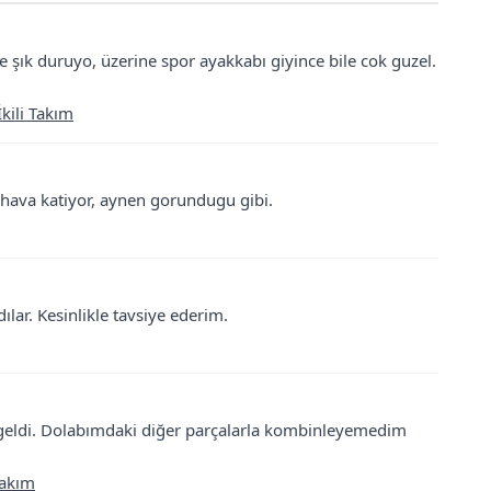
e şık duruyo, üzerine spor ayakkabı giyince bile cok guzel.
kili Takım
 hava katiyor, aynen gorundugu gibi.
ılar. Kesinlikle tavsiye ederim.
 geldi. Dolabımdaki diğer parçalarla kombinleyemedim
Takım