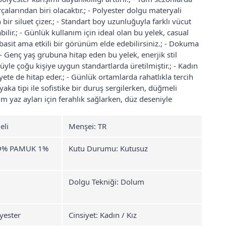
larından biri olacaktır.; - Polyester dolgu materyali
bir siluet çizer.; - Standart boy uzunluğuyla farklı vücut
ilir.; - Günlük kullanım için ideal olan bu yelek, casual
basit ama etkili bir görünüm elde edebilirsiniz.; - Dokuma
 - Genç yaş grubuna hitap eden bu yelek, enerjik stil
üyle çoğu kişiye uygun standartlarda üretilmiştir.; - Kadın
siyete de hitap eder.; - Günlük ortamlarda rahatlıkla tercih
aka tipi ile sofistike bir duruş sergilerken, düğmeli
ım yaz ayları için ferahlık sağlarken, düz deseniyle
eli
Menşei: TR
 99% PAMUK 1%
Kutu Durumu: Kutusuz
Dolgu Tekniği: Dolum
yester
Cinsiyet: Kadın / Kız