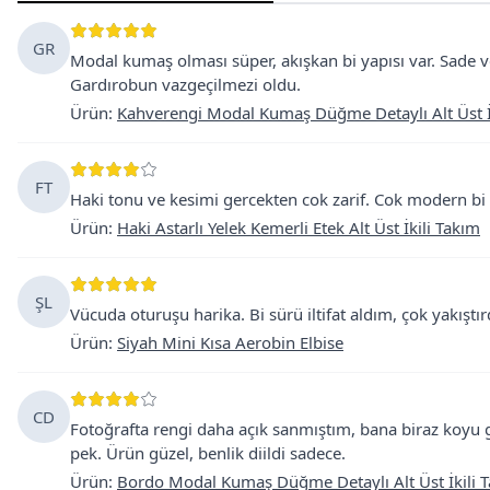
GR
Modal kumaş olması süper, akışkan bi yapısı var. Sade v
Gardırobun vazgeçilmezi oldu.
Ürün
:
Kahverengi Modal Kumaş Düğme Detaylı Alt Üst İ
FT
Haki tonu ve kesimi gercekten cok zarif. Cok modern bi
Ürün
:
Haki Astarlı Yelek Kemerli Etek Alt Üst İkili Takım
ŞL
Vücuda oturuşu harika. Bi sürü iltifat aldım, çok yakıştırd
Ürün
:
Siyah Mini Kısa Aerobin Elbise
CD
Fotoğrafta rengi daha açık sanmıştım, bana biraz koyu
pek. Ürün güzel, benlik diildi sadece.
Ürün
:
Bordo Modal Kumaş Düğme Detaylı Alt Üst İkili 