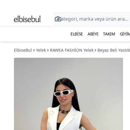
ELBISE
ABIYE
TAKIM
GIYI
ElbiseBul
Yelek
RAWEA FASHİON Yelek
Beyaz Beli Yastık