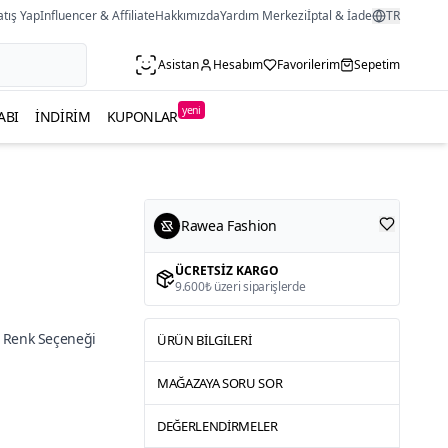
atış Yap
Influencer & Affiliate
Hakkımızda
Yardım Merkezi
İptal & İade
TR
Asistan
Hesabım
Favorilerim
Sepetim
yeni
ABI
İNDIRIM
KUPONLAR
Rawea Fashion
ÜCRETSIZ KARGO
9.600₺ üzeri siparişlerde
 Renk Seçeneği
ÜRÜN BILGILERI
MAĞAZAYA SORU SOR
DEĞERLENDIRMELER