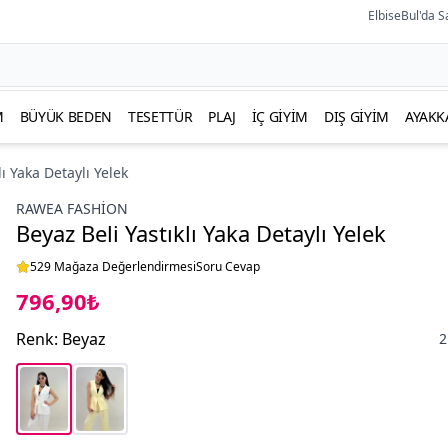
ElbiseBul'da S
M
BÜYÜK BEDEN
TESETTÜR
PLAJ
İÇ GIYIM
DIŞ GIYIM
AYAKK
lı Yaka Detaylı Yelek
RAWEA FASHİON
Beyaz Beli Yastıklı Yaka Detaylı Yelek
529 Mağaza Değerlendirmesi
Soru Cevap
796,90₺
Renk
:
Beyaz
2