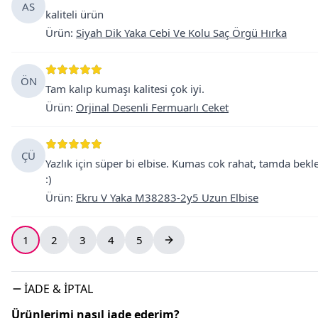
AS
kaliteli ürün
Ürün
:
Siyah Dik Yaka Cebi Ve Kolu Saç Örgü Hırka
ÖN
Tam kalıp kumaşı kalitesi çok iyi.
Ürün
:
Orjinal Desenli Fermuarlı Ceket
ÇÜ
Yazlık için süper bi elbise. Kumas cok rahat, tamda bek
:)
Ürün
:
Ekru V Yaka M38283-2y5 Uzun Elbise
1
2
3
4
5
İADE & İPTAL
Ürünlerimi nasıl iade ederim?