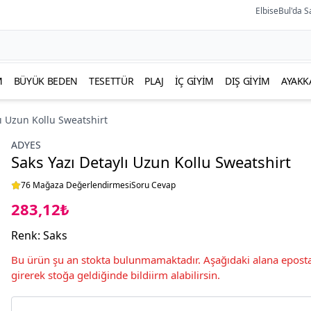
ElbiseBul'da S
M
BÜYÜK BEDEN
TESETTÜR
PLAJ
İÇ GIYIM
DIŞ GIYIM
AYAKK
lı Uzun Kollu Sweatshirt
ADYES
Saks Yazı Detaylı Uzun Kollu Sweatshirt
76 Mağaza Değerlendirmesi
Soru Cevap
283,12₺
Renk
:
Saks
Bu ürün şu an stokta bulunmamaktadır. Aşağıdaki alana eposta
girerek stoğa geldiğinde bildiirm alabilirsin.