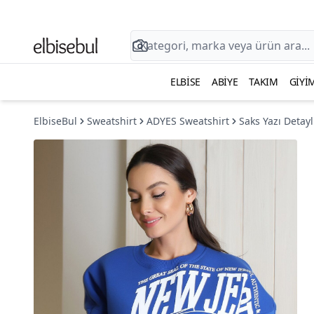
ELBISE
ABIYE
TAKIM
GIYI
ElbiseBul
Sweatshirt
ADYES Sweatshirt
Saks Yazı Detay