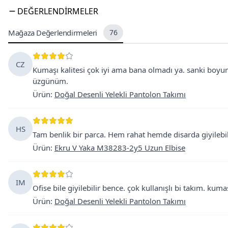
DEĞERLENDIRMELER
Mağaza Değerlendirmeleri
76
CZ
Kumaşı kalitesi çok iyi ama bana olmadı ya. sanki boyu
üzgünüm.
Ürün
:
Doğal Desenli Yelekli Pantolon Takımı
HS
Tam benlik bir parca. Hem rahat hemde disarda giyilebilir
Ürün
:
Ekru V Yaka M38283-2y5 Uzun Elbise
IM
Ofise bile giyilebilir bence. çok kullanışlı bi takım. kumaş
Ürün
:
Doğal Desenli Yelekli Pantolon Takımı