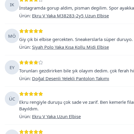
IK
İnstagramda gorup aldim, pisman degilim. Spor ayakkabıy
Ürün
:
Ekru V Yaka M38283-2y5 Uzun Elbise
MÖ
Giy çık bi elbise gercekten. Sneakerslarla süper duruyo
Ürün
:
Siyah Polo Yaka Kısa Kollu Midi Elbise
EY
Torunları gezdirirken bile şık olayım dedim. çok ferah his
Ürün
:
Doğal Desenli Yelekli Pantolon Takımı
ÜC
Ekru rengiyle duruşu çok sade ve zarif. Ben kemerle fila
Bayıldım.
Ürün
:
Ekru V Yaka Uzun Elbise