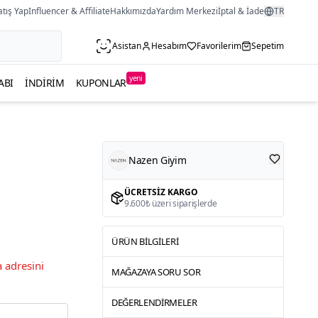
atış Yap
Influencer & Affiliate
Hakkımızda
Yardım Merkezi
İptal & İade
TR
Asistan
Hesabım
Favorilerim
Sepetim
yeni
ABI
İNDIRIM
KUPONLAR
Nazen Giyim
ÜCRETSIZ KARGO
9.600₺ üzeri siparişlerde
ÜRÜN BILGILERI
 adresini
MAĞAZAYA SORU SOR
DEĞERLENDIRMELER