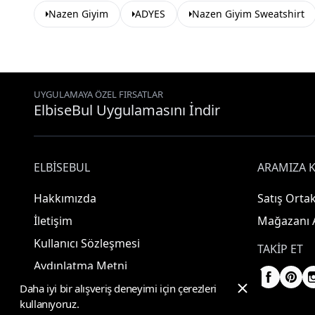
Nazen Giyim
ADYES
Nazen Giyim Sweatshirt
UYGULAMAYA ÖZEL FIRSATLAR
ElbiseBul Uygulamasını İndir
ELBISEBUL
ARAMIZA K
Hakkımızda
Satış Ortak
İletişim
Mağazanı 
Kullanıcı Sözleşmesi
TAKIP ET
Aydınlatma Metni
Daha iyi bir alışveriş deneyimi için çerezleri
kullanıyoruz.