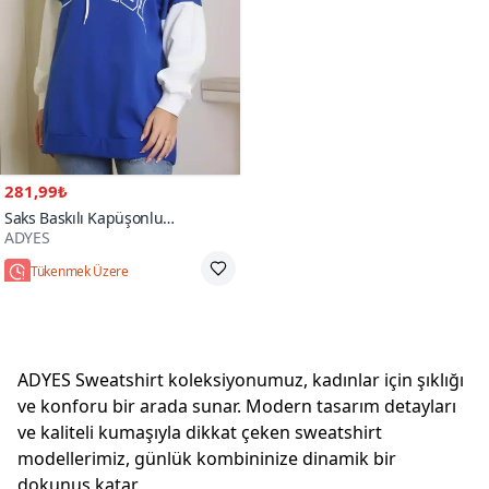
281,99₺
Saks Baskılı Kapüşonlu
ADYES
Sweatshirt
Tükenmek Üzere
ADYES Sweatshirt koleksiyonumuz, kadınlar için şıklığı
ve konforu bir arada sunar. Modern tasarım detayları
ve kaliteli kumaşıyla dikkat çeken sweatshirt
modellerimiz, günlük kombininize dinamik bir
dokunuş katar.