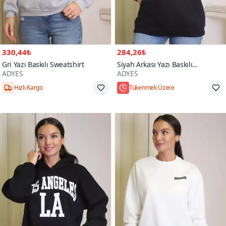
330,44₺
284,26₺
Gri Yazı Baskılı Sweatshirt
Siyah Arkası Yazı Baskılı
ADYES
ADYES
Sweatshirt
Hızlı Kargo
Tükenmek Üzere
S/M,L/XL
Hızlı Kargo