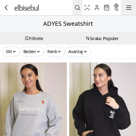
TR
ADYES Sweatshirt
Filtrele
Sırala: Popüler
Stil
Beden
Renk
Avantaj