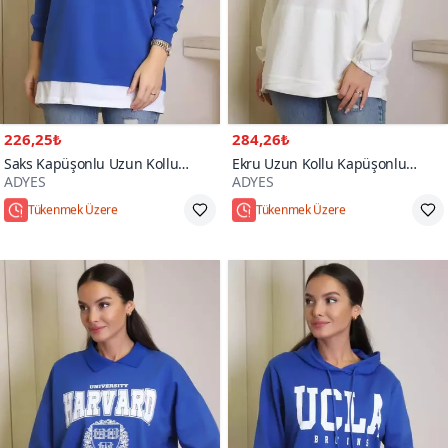
226,25₺
284,26₺
Saks Kapüşonlu Uzun Kollu
Ekru Uzun Kollu Kapüşonlu
ADYES
ADYES
Sweatshirt
Sweatshirt
Tükenmek Üzere
Tükenmek Üzere