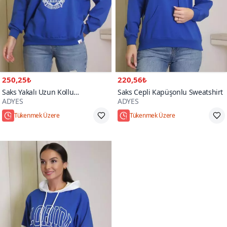
250,25₺
220,56₺
Saks Yakalı Uzun Kollu
Saks Cepli Kapüşonlu Sweatshirt
ADYES
ADYES
Sweatshirt
Tükenmek Üzere
Tükenmek Üzere