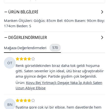
ÜRÜN BILGILERI
Manken Ölçüleri: Göğüs: 85cm Bel: 60cm Basen: 90cm Boy:
174cm Beden: S
DEĞERLENDIRMELER
Mağaza Değerlendirmeleri
570
ÖT
Renk görseldekinden biraz daha tok geldi hoşuma
gitti. Saten sevenler için ideal, ütü biraz uğraştırabilir
ama giyince değer. Partide giydim çok beğenildi.
Ürün
:
Koyu Bej Yırtmaçlı Degaje Yaka İp Askılı Saten
Uzun Abiye Elbise
BN
fiyatina gore cok iyi bir elbise. hem davetlerde hem