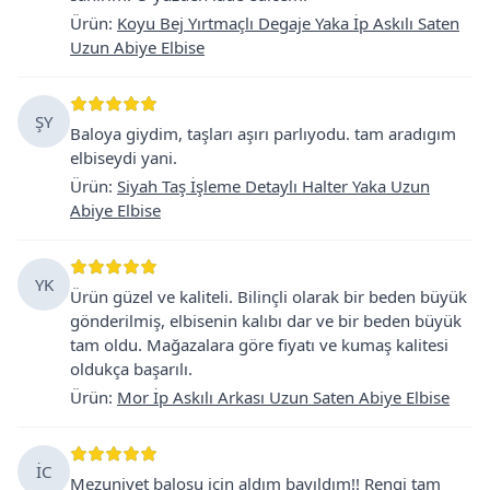
Ürün
:
Koyu Bej Yırtmaçlı Degaje Yaka İp Askılı Saten
Uzun Abiye Elbise
ŞY
Baloya giydim, taşları aşırı parlıyodu. tam aradıgım
elbiseydi yani.
Ürün
:
Siyah Taş İşleme Detaylı Halter Yaka Uzun
Abiye Elbise
YK
Ürün güzel ve kaliteli. Bilinçli olarak bir beden büyük
gönderilmiş, elbisenin kalıbı dar ve bir beden büyük
tam oldu. Mağazalara göre fiyatı ve kumaş kalitesi
oldukça başarılı.
Ürün
:
Mor İp Askılı Arkası Uzun Saten Abiye Elbise
İC
Mezuniyet balosu için aldım bayıldım!! Rengi tam