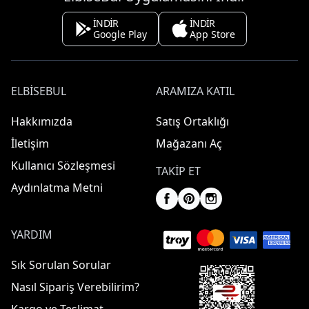
İNDİR
İNDİR
Google Play
App Store
ELBISEBUL
ARAMIZA KATIL
Hakkımızda
Satış Ortaklığı
İletişim
Mağazanı Aç
Kullanıcı Sözleşmesi
TAKIP ET
Aydınlatma Metni
YARDIM
Sık Sorulan Sorular
Nasıl Sipariş Verebilirim?