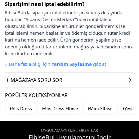
Siparişimi nasıl iptal edebilirim?
ElbiseBul'da siparişini iptal etmek için sipariş detayında
bulunan "Sipariş Destek Merkezi"'nden iptal talebi
oluşturabilirsin. Siparişine ait ürünler gönderilmemiş ise
iptal işlemi hemen başlatılır ve ödemiş olduğun tutar kredi
kartına hemen iade edilir. Ürün gönderimi yapılmış ise
ödemiş olduğun tutar ürünlerin mağazaya iadesinden sonra
kredi kartına iade edilir.
»
Daha fazla bilgi için
Yardım Sayfasına
göz at
MAĞAZAYA SORU SOR
POPÜLER KOLEKSIYONLAR
Alis Dress
Alis Dress Elbise
Mini Elbise
Yeşil E
UYGULAMAYA ÖZEL FIRSATLAR
ElbiseBul Uygulamasını İndir