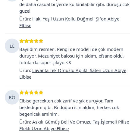
de daha casual bi yerde kullanilabilir gibi. duruşu cok
guzel.
Ürün
:
Haki Yeşil Uzun Kollu Düğmeli Şifon Abiye
Elbise
LE
Bayıldım resmen. Rengi de modeli de çok modern
duruyor. Mezuniyet balosu için aldım, efsane oldu,
fotolarda super çıkıyo <3
Ürün
:
Lavanta Tek Omuzlu Aplikli Saten Uzun Abiye
Elbise
BÖ
Elbise gercekten cok zarif ve şık duruyor. Tam
bekledigim gibi. Bi düğün icin aldim, herkes cok
begenicek eminim.
Ürün
:
Askılı Gümüş Beli Ve Omuzu Taş İşlemeli Pilise
Etekli Uzun Abiye Elbise