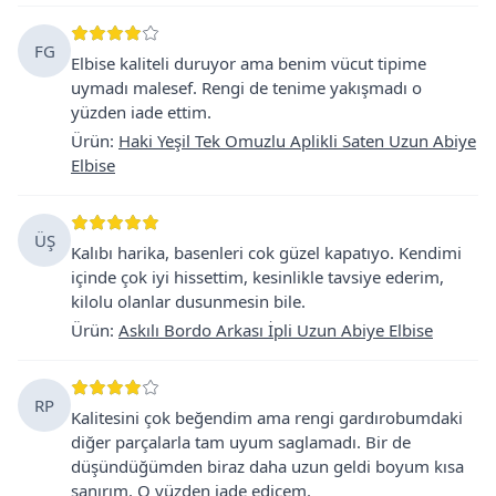
FG
Elbise kaliteli duruyor ama benim vücut tipime
uymadı malesef. Rengi de tenime yakışmadı o
yüzden iade ettim.
Ürün
:
Haki Yeşil Tek Omuzlu Aplikli Saten Uzun Abiye
Elbise
ÜŞ
Kalıbı harika, basenleri cok güzel kapatıyo. Kendimi
içinde çok iyi hissettim, kesinlikle tavsiye ederim,
kilolu olanlar dusunmesin bile.
Ürün
:
Askılı Bordo Arkası İpli Uzun Abiye Elbise
RP
Kalitesini çok beğendim ama rengi gardırobumdaki
diğer parçalarla tam uyum saglamadı. Bir de
düşündüğümden biraz daha uzun geldi boyum kısa
sanırım. O yüzden iade edicem.