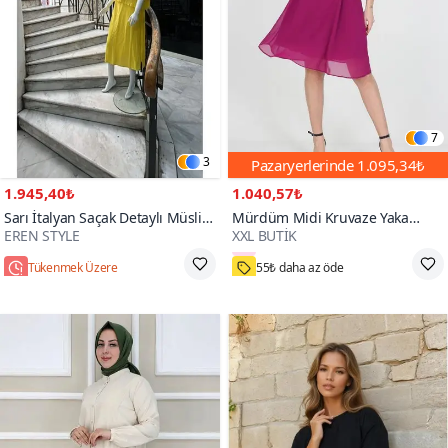
7
3
Pazaryerlerinde
1.095,34₺
1.945,40₺
1.040,57₺
Sarı İtalyan Saçak Detaylı Müslin
Mürdüm Midi Kruvaze Yaka
EREN STYLE
XXL BUTİK
Keteni Yırtmaçlı Bluz Elbise İkili
Bağlama Detaylı Şifon Elbise
3000+
Takım
Tükenmek Üzere
55₺ daha az öde