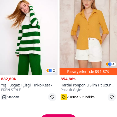
4
2
Pazaryerlerinde
891,87₺
882,60₺
854,86₺
Yeşil Boğazlı Çizgili Triko Kazak
Hardal Ponponlu Slim Fit Uzun
EREN STYLE
Pasaklı Giyim
Kollu Gömlek
Tükenmek Üzere
75₺ Kupon Fırsatı