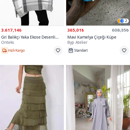
2
3.617,14₺
365,01₺
608,35₺
Gri Balıkçı Yaka Ekose Desenli
Mavi Kamelya Çiçeği Küpe
Onteks
Byp Atelier
Panço
Hızlı Kargo
Standart