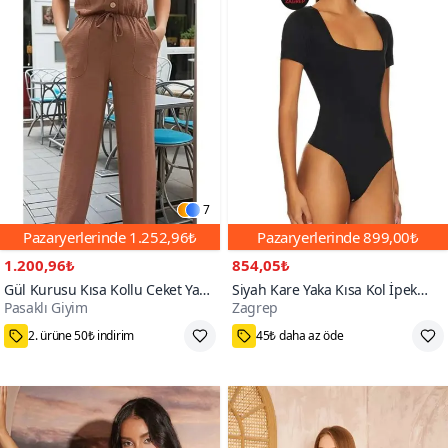
7
Pazaryerlerinde
1.252,96₺
Pazaryerlerinde
899,00₺
1.200,96₺
854,05₺
Gül Kurusu Kısa Kollu Ceket Yaka
Siyah Kare Yaka Kısa Kol İpek
Pasaklı Giyim
Zagrep
Düğmeli Beli Büzgülü Tulum
Jarse Bodysuit
75₺ Kupon Fırsatı
M,L,XS,S