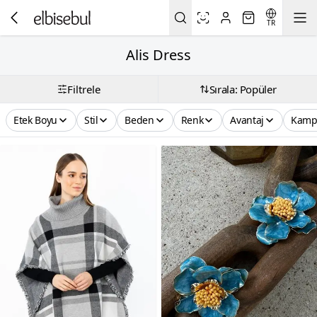
TR
Alis Dress
Filtrele
Sırala: Popüler
Etek Boyu
Stil
Beden
Renk
Avantaj
Kamp