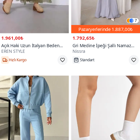
7
Pazaryerlerinde
1.887,00₺
1.961,00₺
1.792,65₺
Açık Haki Uzun İtalyan Beden
Gri Medine İpeği Şallı Namaz
EREN STYLE
Nissra
İnce Gösteren Kat İpek Straplez
Elbise
Elbise Etek
Hızlı Kargo
Standart
200+