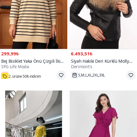
299,99₺
6.493,51₺
Bej Bisiklet Yaka Önü Çizgili İki
Siyah Hakiki Deri Kürklü Molly
SFG Life Moda
Derimont's
İplik Büyük Beden Tunik
Ceket
800+
2. ürüne 50₺ indirim
S,M,L,XL,2XL,3XL