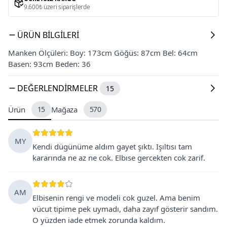
9.600₺ üzeri siparişlerde
ÜRÜN BILGILERI
Manken Ölçüleri: Boy: 173cm Göğüs: 87cm Bel: 64cm
Basen: 93cm Beden: 36
DEĞERLENDIRMELER
15
Ürün
15
Mağaza
570
MY
Kendi dügünüme aldım gayet şıktı. Işıltısı tam
kararında ne az ne cok. Elbıse gercekten cok zarif.
AM
Elbisenin rengi ve modeli cok guzel. Ama benim
vücut tipime pek uymadı, daha zayıf gösterir sandım.
O yüzden iade etmek zorunda kaldım.