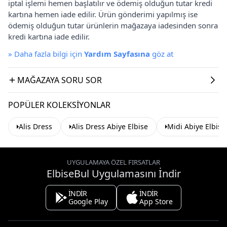
iptal işlemi hemen başlatılır ve ödemiş olduğun tutar kredi
kartına hemen iade edilir. Ürün gönderimi yapılmış ise
ödemiş olduğun tutar ürünlerin mağazaya iadesinden sonra
kredi kartına iade edilir.
»
Daha fazla bilgi için
Yardım Sayfasına
göz at
MAĞAZAYA SORU SOR
POPÜLER KOLEKSIYONLAR
Alis Dress
Alis Dress Abiye Elbise
Midi Abiye Elbise
UYGULAMAYA ÖZEL FIRSATLAR
ElbiseBul Uygulamasını İndir
İNDİR
İNDİR
Google Play
App Store