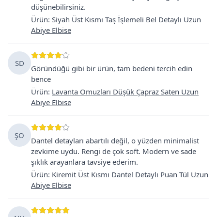
düşünebilirsiniz.
Ürün
:
Siyah Üst Kısmı Taş İşlemeli Bel Detaylı Uzun
Abiye Elbise
SD
Göründüğü gibi bir ürün, tam bedeni tercih edin
bence
Ürün
:
Lavanta Omuzları Düşük Çapraz Saten Uzun
Abiye Elbise
ŞO
Dantel detayları abartılı değil, o yüzden minimalist
zevkime uydu. Rengi de çok soft. Modern ve sade
şıklık arayanlara tavsiye ederim.
Ürün
:
Kiremit Üst Kısmı Dantel Detaylı Puan Tül Uzun
Abiye Elbise