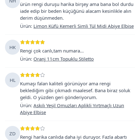
NH
ürün rengi duruşu harika birşey ama bana bol durdu
iade edip bir beden küçüğünü alacam kesinlikle alın
derim düşünmeden.
Ürün
:
Limon Küfü Kemerli Simli Tül Midi Abiye Elbise
HK
Rengi çok canlı,tam numara...
Ürün
:
Oranj 11cm Topuklu Stiletto
HL
Kumaşı falan kaliteli görünüyor ama rengi
beklediğim gibi çıkmadı maalesef. Bana biraz soluk
geldi. O yüzden geri gönderiyorum.
Ürün
:
Askılı Yeşil Omuzları Aplikli Yırtmaçlı Uzun
Abiye Elbise
ZD
Rengi harika canlıda daha iyi duruyor. Fazla abartı