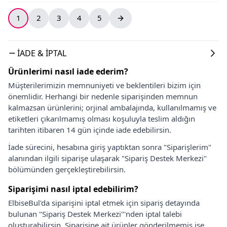
1
2
3
4
5
İADE & İPTAL
Ürünlerimi nasıl iade ederim?
Müşterilerimizin memnuniyeti ve beklentileri bizim için
önemlidir. Herhangi bir nedenle siparişinden memnun
kalmazsan ürünlerini; orjinal ambalajında, kullanılmamış ve
etiketleri çıkarılmamış olması koşuluyla teslim aldığın
tarihten itibaren 14 gün içinde iade edebilirsin.
İade sürecini, hesabına giriş yaptıktan sonra "Siparişlerim"
alanından ilgili siparişe ulaşarak "Sipariş Destek Merkezi"
bölümünden gerçekleştirebilirsin.
Siparişimi nasıl iptal edebilirim?
ElbiseBul'da siparişini iptal etmek için sipariş detayında
bulunan "Sipariş Destek Merkezi"'nden iptal talebi
oluşturabilirsin. Siparişine ait ürünler gönderilmemiş ise