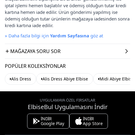
iptal işlemi hemen başlatılır ve ödemiş olduğun tutar kredi
kartına hemen iade edilir. Ürün gönderimi yapılmış ise
ödemiş olduğun tutar ürünlerin mağazaya iadesinden sonra
kredi kartına iade edilir.
»
Daha fazla bilgi için
Yardım Sayfasına
göz at
MAĞAZAYA SORU SOR
POPÜLER KOLEKSIYONLAR
Alis Dress
Alis Dress Abiye Elbise
Midi Abiye Elbise
UYGULAMAYA ÖZEL FIRSATLAR
ElbiseBul Uygulamasını İndir
İNDİR
İNDİR
Google Play
App Store