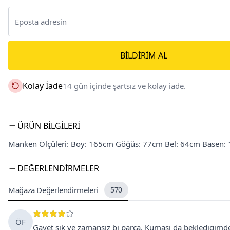
BILDIRIM AL
Kolay İade
14 gün içinde şartsız ve kolay iade.
ÜRÜN BILGILERI
Manken Ölçüleri: Boy: 165cm Göğüs: 77cm Bel: 64cm Basen:
DEĞERLENDIRMELER
Mağaza Değerlendirmeleri
570
ÖF
Gayet şik ve zamansiz bi parça. Kumasi da bekledigimden