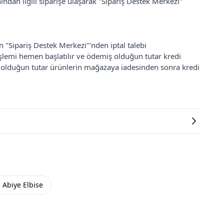
ından ilgili siparişe ulaşarak "Sipariş Destek Merkezi"
an "Sipariş Destek Merkezi"'nden iptal talebi
 işlemi hemen başlatılır ve ödemiş olduğun tutar kredi
ş olduğun tutar ürünlerin mağazaya iadesinden sonra kredi
i Abiye Elbise