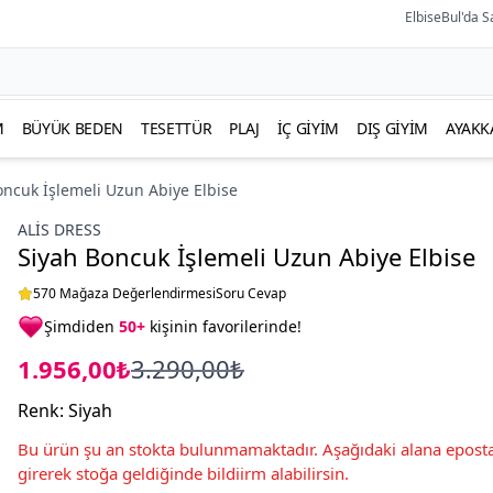
ElbiseBul'da S
M
BÜYÜK BEDEN
TESETTÜR
PLAJ
İÇ GIYIM
DIŞ GIYIM
AYAKK
oncuk İşlemeli Uzun Abiye Elbise
ALİS DRESS
Siyah Boncuk İşlemeli Uzun Abiye Elbise
570 Mağaza Değerlendirmesi
Soru Cevap
Şimdiden
50+
kişinin favorilerinde!
1.956,00₺
3.290,00₺
Renk
:
Siyah
Bu ürün şu an stokta bulunmamaktadır. Aşağıdaki alana eposta
girerek stoğa geldiğinde bildiirm alabilirsin.