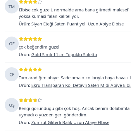
TM
Elbise cok guzelL normalde ama bana gitmedi malesef. 
yoksa kumasi falan kaliteliydi.
Ürün
:
Siyah Eteği Saten Puantiyeli Uzun Abiye Elbise
GE
çok beğendim güzel
Ürün
:
Gold Simli 11cm Topuklu Stiletto
ÇF
Tam aradığım abiye. Sade ama o kollarıyla baya havalı. 
Ürün
:
Ekru Transparan Kol Detaylı Saten Midi Abiye Elbi
ÜŞ
Rengi göründüğü gibi çok hoş. Ancak benim dolabımla 
uymadı o yüzden geri gönderdim.
Ürün
:
Zümrüt Gliterli Balık Uzun Abiye Elbise