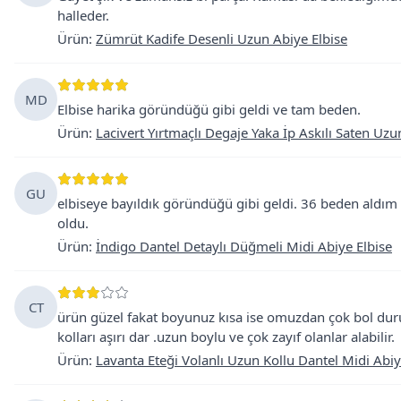
halleder.
Ürün
:
Zümrüt Kadife Desenli Uzun Abiye Elbise
MD
Elbise harika göründüğü gibi geldi ve tam beden.
Ürün
:
Lacivert Yırtmaçlı Degaje Yaka İp Askılı Saten Uzu
GU
elbiseye bayıldık göründüğü gibi geldi. 36 beden aldı
oldu.
Ürün
:
İndigo Dantel Detaylı Düğmeli Midi Abiye Elbise
CT
ürün güzel fakat boyunuz kısa ise omuzdan çok bol du
kolları aşırı dar .uzun boylu ve çok zayıf olanlar alabilir.
Ürün
:
Lavanta Eteği Volanlı Uzun Kollu Dantel Midi Abiy