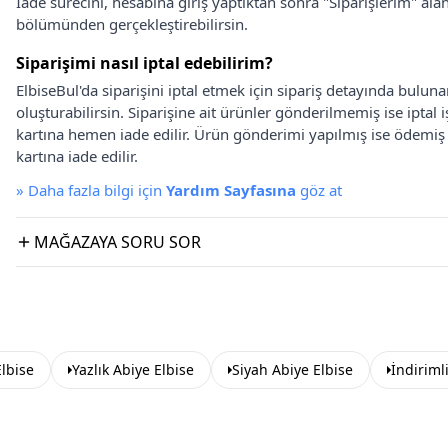
İade sürecini, hesabına giriş yaptıktan sonra "Siparişlerim" alan
bölümünden gerçekleştirebilirsin.
Siparişimi nasıl iptal edebilirim?
ElbiseBul'da siparişini iptal etmek için sipariş detayında bulun
oluşturabilirsin. Siparişine ait ürünler gönderilmemiş ise iptal
kartına hemen iade edilir. Ürün gönderimi yapılmış ise ödemi
kartına iade edilir.
»
Daha fazla bilgi için
Yardım Sayfasına
göz at
MAĞAZAYA SORU SOR
lbise
Yazlık Abiye Elbise
Siyah Abiye Elbise
İndiriml