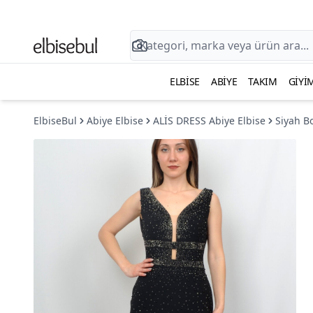
ELBISE
ABIYE
TAKIM
GIYI
ElbiseBul
Abiye Elbise
ALİS DRESS Abiye Elbise
Siyah B