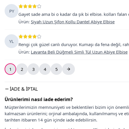
PY
Gayet sade ama bi o kadar da şık bi elbise. kolları falan
Ürün
:
Siyah Uzun Şifon Kollu Dantel Abiye Elbise
YL
Rengi çok güzel canlı duruyor. Kumaşı da fena değil, rah
Ürün
:
Lavanta Beli Düğmeli Simli Tül Uzun Abiye Elbise
1
2
3
4
5
İADE & İPTAL
Ürünlerimi nasıl iade ederim?
Müşterilerimizin memnuniyeti ve beklentileri bizim için önem
kalmazsan ürünlerini; orjinal ambalajında, kullanılmamış ve eti
tarihten itibaren 14 gün içinde iade edebilirsin.