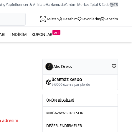
atış Yap
Influencer & Affiliate
Hakkımızda
Yardım Merkezi
İptal & İade
TR
Asistan
Hesabım
Favorilerim
Sepetim
yeni
ABI
İNDIRIM
KUPONLAR
Alis Dress
ÜCRETSIZ KARGO
9.600₺ üzeri siparişlerde
ÜRÜN BILGILERI
MAĞAZAYA SORU SOR
 adresini
DEĞERLENDIRMELER