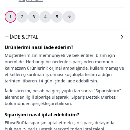
1
2
3
4
5
İADE & İPTAL
Ürünlerimi nasıl iade ederim?
Müşterilerimizin memnuniyeti ve beklentileri bizim için
önemlidir. Herhangi bir nedenle siparişinden memnun
kalmazsan ürünlerini; orjinal ambalajında, kullanılmamış ve
etiketleri çıkarılmamış olması koşuluyla teslim aldığın
tarihten itibaren 14 gün içinde iade edebilirsin.
İade sürecini, hesabına giriş yaptıktan sonra "Siparişlerim"
alanından ilgili siparişe ulaşarak "Sipariş Destek Merkezi"
bölümünden gerçekleştirebilirsin.
Siparişimi nasıl iptal edebilirim?
ElbiseBul'da siparişini iptal etmek için sipariş detayında
bulunan "Sipariş Destek Merkezi"'nden iptal talebi