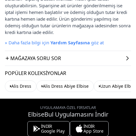
oluşturabilirsin. Siparişine ait ürünler gönderilmemiş ise
iptal işlemi hemen başlatılır ve ödemiş olduğun tutar kredi
kartına hemen iade edilir. Ürün gönderimi yapılmış ise
ödemiş olduğun tutar ürünlerin mağazaya iadesinden sonra
kredi kartına iade edilir.
»
Daha fazla bilgi için
Yardım Sayfasına
göz at
MAĞAZAYA SORU SOR
POPÜLER KOLEKSIYONLAR
Alis Dress
Alis Dress Abiye Elbise
Uzun Abiye Elbis
UYGULAMAYA ÖZEL FIRSATLAR
ElbiseBul Uygulamasını İndir
İNDİR
İNDİR
Google Play
App Store