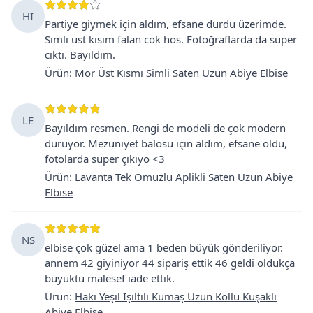
HI
Partiye giymek için aldım, efsane durdu üzerimde.
Simli ust kısım falan cok hos. Fotoğraflarda da super
cıktı. Bayıldım.
Ürün
:
Mor Üst Kısmı Simli Saten Uzun Abiye Elbise
LE
Bayıldım resmen. Rengi de modeli de çok modern
duruyor. Mezuniyet balosu için aldım, efsane oldu,
fotolarda super çıkıyo <3
Ürün
:
Lavanta Tek Omuzlu Aplikli Saten Uzun Abiye
Elbise
NS
elbise çok güzel ama 1 beden büyük gönderiliyor.
annem 42 giyiniyor 44 sipariş ettik 46 geldi oldukça
büyüktü malesef iade ettik.
Ürün
:
Haki Yeşil Işıltılı Kumaş Uzun Kollu Kuşaklı
Abiye Elbise